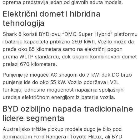
oprema predstavlja jedan od glavnih aduta modela.
Električni domet i hibridna
tehnologija
Shark 6 koristi BYD-ovu “DMO Super Hybrid” platformu
i bateriju kapaciteta približno 29.6 kWh. Vozilo može da
pređe oko 85 kilometara samo na električni pogon
prema WLTP standardu, dok ukupni kombinovani domet
prelazi 670 kilometara.
Punjenje je moguće AC snagom do 7 kW, dok DC brzo
punjenje ide do oko 55 kW. Vozilo podržava i V2L
funkciju, odnosno mogućnost napajanja spoljašnjih
uređaja električnom energijom iz baterije vozila.
BYD ozbiljno napada tradicionalne
lidere segmenta
Australijsko tržište pickup modela dugo je bilo pod
dominacijom Ford Rangera i Toyote HiLux, ali BYD