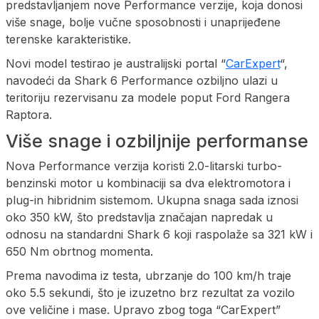
predstavljanjem nove Performance verzije, koja donosi
više snage, bolje vučne sposobnosti i unaprijeđene
terenske karakteristike.
Novi model testirao je australijski portal “
CarExpert
“,
navodeći da Shark 6 Performance ozbiljno ulazi u
teritoriju rezervisanu za modele poput Ford Rangera
Raptora.
Više snage i ozbiljnije performanse
Nova Performance verzija koristi 2.0-litarski turbo-
benzinski motor u kombinaciji sa dva elektromotora i
plug-in hibridnim sistemom. Ukupna snaga sada iznosi
oko 350 kW, što predstavlja značajan napredak u
odnosu na standardni Shark 6 koji raspolaže sa 321 kW i
650 Nm obrtnog momenta.
Prema navodima iz testa, ubrzanje do 100 km/h traje
oko 5.5 sekundi, što je izuzetno brz rezultat za vozilo
ove veličine i mase. Upravo zbog toga “CarExpert”