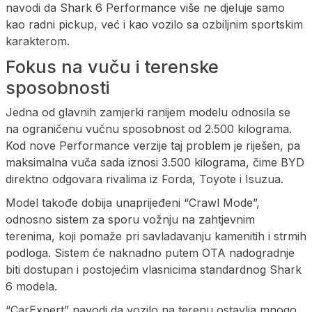
navodi da Shark 6 Performance više ne djeluje samo
kao radni pickup, već i kao vozilo sa ozbiljnim sportskim
karakterom.
Fokus na vuču i terenske
sposobnosti
Jedna od glavnih zamjerki ranijem modelu odnosila se
na ograničenu vučnu sposobnost od 2.500 kilograma.
Kod nove Performance verzije taj problem je riješen, pa
maksimalna vuča sada iznosi 3.500 kilograma, čime BYD
direktno odgovara rivalima iz Forda, Toyote i Isuzua.
Model takođe dobija unaprijeđeni “Crawl Mode”,
odnosno sistem za sporu vožnju na zahtjevnim
terenima, koji pomaže pri savladavanju kamenitih i strmih
podloga. Sistem će naknadno putem OTA nadogradnje
biti dostupan i postojećim vlasnicima standardnog Shark
6 modela.
“CarExpert” navodi da vozilo na terenu ostavlja mnogo