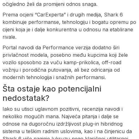
očigledno želi da promijeni odnos snaga.
Prema ocjeni “CarExperta” i drugih medija, Shark 6
kombinuje performanse, tehnologiju i bogatu opremu po
cijeni koja je i dalje konkurentna u odnosu na etablirane
rivale.
Portal navodi da Performance verzija dodatno širi
privlačnost modela, posebno među kupcima koji žele
vozilo sposobno za vuču kamp-prikolica, off-road
vožnju i porodična putovanja, ali bez odricanja od
modernih tehnologija i snažnih performansi.
Šta ostaje kao potencijalni
nedostatak?
Iako su utisci uglavnom pozitivni, recenzija navodi i
nekoliko mogućih mana. Najveća pitanja i dalje se
odnose na dugoročnu izdržljivost plug-in hibridnog
sistema u teškim radnim uslovima, kao i na činjenicu da
Shark 6 više naginje luksuzu nego klasičnoj utilitarnoj