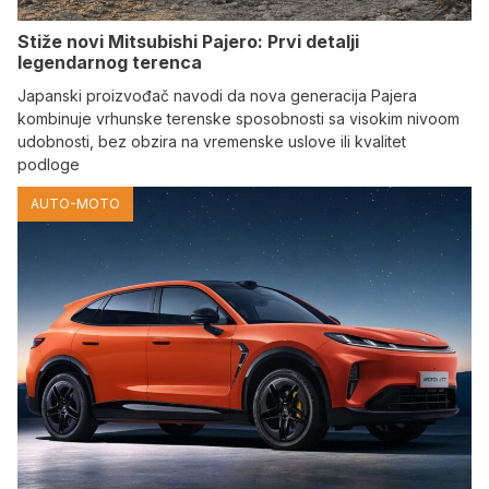
Stiže novi Mitsubishi Pajero: Prvi detalji
legendarnog terenca
Japanski proizvođač navodi da nova generacija Pajera
kombinuje vrhunske terenske sposobnosti sa visokim nivoom
udobnosti, bez obzira na vremenske uslove ili kvalitet
podloge
AUTO-MOTO