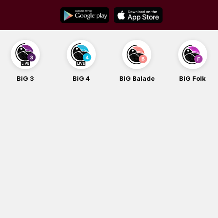
Skip
to
content
BiG 3
BiG 4
BiG Balade
BiG Folk