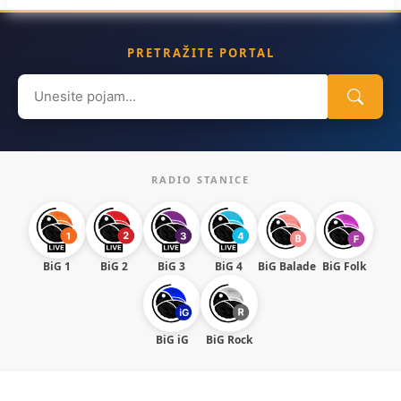
PRETRAŽITE PORTAL
Search
for:
RADIO STANICE
BiG 1
BiG 2
BiG 3
BiG 4
BiG Balade
BiG Folk
BiG iG
BiG Rock