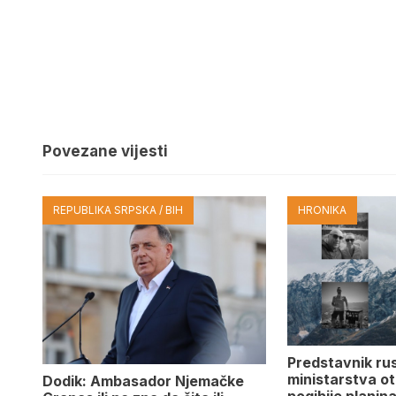
Povezane vijesti
REPUBLIKA SRPSKA / BIH
HRONIKA
Predstavnik ru
ministarstva ot
Dodik: Ambasador Njemačke
pogibije planina