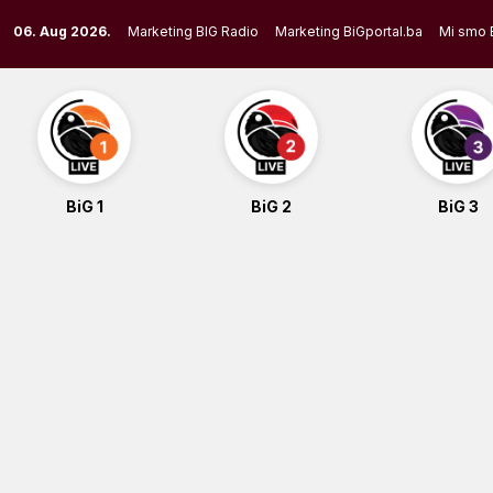
Skip
06. Aug 2026.
Marketing BIG Radio
Marketing BiGportal.ba
Mi smo 
to
content
BiG 1
BiG 2
BiG 3