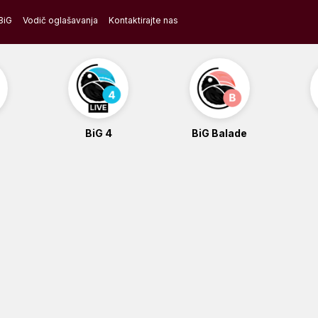
BiG
Vodič oglašavanja
Kontaktirajte nas
BiG 4
BiG Balade