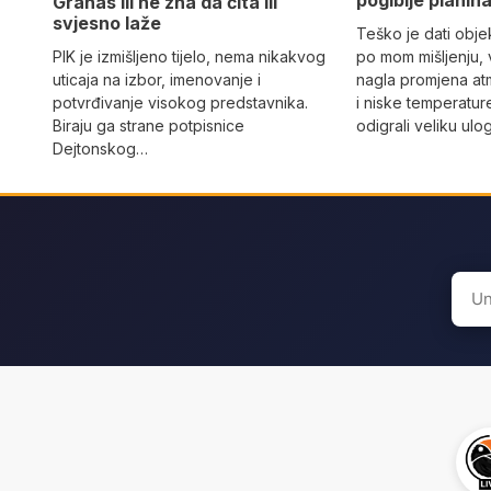
Granas ili ne zna da čita ili
svjesno laže
Teško je dati objek
PIK je izmišljeno tijelo, nema nikakvog
po mom mišljenju, 
uticaja na izbor, imenovanje i
nagla promjena at
potvrđivanje visokog predstavnika.
i niske temperatur
Biraju ga strane potpisnice
odigrali veliku ulo
Dejtonskog…
Sear
for: