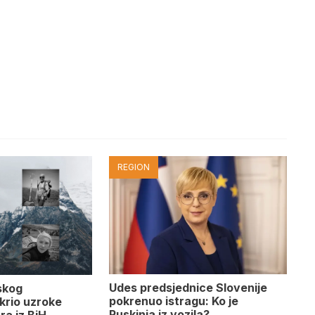
REGION
Udes predsjednice Slovenije
skog
pokrenuo istragu: Ko je
krio uzroke
Ruskinja iz vozila?
ra iz BiH