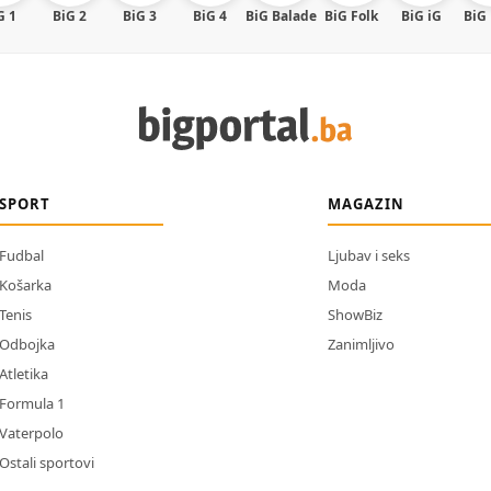
G 1
BiG 2
BiG 3
BiG 4
BiG Balade
BiG Folk
BiG iG
BiG
SPORT
MAGAZIN
Fudbal
Ljubav i seks
Košarka
Moda
Tenis
ShowBiz
Odbojka
Zanimljivo
Atletika
Formula 1
Vaterpolo
Ostali sportovi