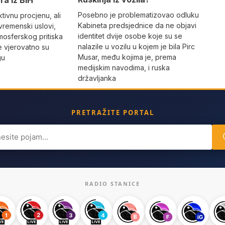
Posebno je problematizovao odluku
tivnu procjenu, ali
Kabineta predsjednice da ne objavi
vremenski uslovi,
identitet dvije osobe koje su se
mosferskog pritiska
nalazile u vozilu u kojem je bila Pirc
e vjerovatno su
Musar, među kojima je, prema
gu
medijskim navodima, i ruska
državljanka
PRETRAŽITE PORTAL
ch
RADIO STANICE