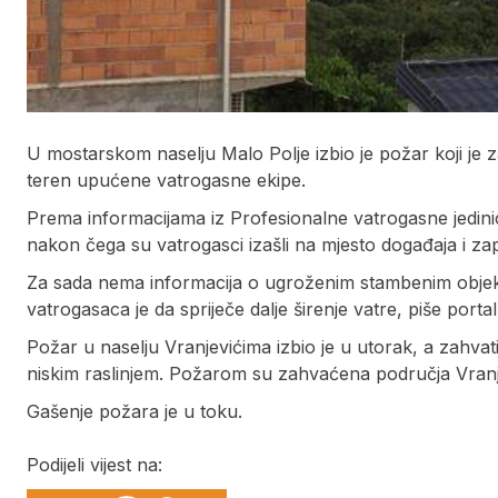
U mostarskom naselju Malo Polje izbio je požar koji je 
teren upućene vatrogasne ekipe.
Prema informacijama iz Profesionalne vatrogasne jedini
nakon čega su vatrogasci izašli na mjesto događaja i zap
Za sada nema informacija o ugroženim stambenim objekt
vatrogasaca je da spriječe dalje širenje vatre, piše portal
Požar u naselju Vranjevićima izbio je u utorak, a zahva
niskim raslinjem. Požarom su zahvaćena područja Vranje
Gašenje požara je u toku.
Podijeli vijest na: