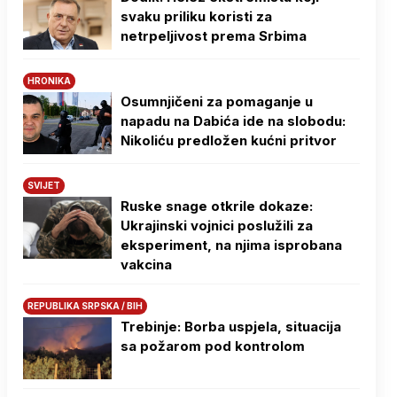
svaku priliku koristi za
netrpeljivost prema Srbima
HRONIKA
Osumnjičeni za pomaganje u
napadu na Dabića ide na slobodu:
Nikoliću predložen kućni pritvor
SVIJET
Ruske snage otkrile dokaze:
Ukrajinski vojnici poslužili za
eksperiment, na njima isprobana
vakcina
REPUBLIKA SRPSKA / BIH
Trebinje: Borba uspjela, situacija
sa požarom pod kontrolom