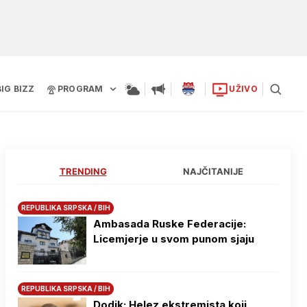
BIG BIZZ
PROGRAM
UŽIVO
TRENDING
NAJČITANIJE
REPUBLIKA SRPSKA / BIH
Ambasada Ruske Federacije:
Licemjerje u svom punom sjaju
REPUBLIKA SRPSKA / BIH
Dodik: Helez ekstremista koji