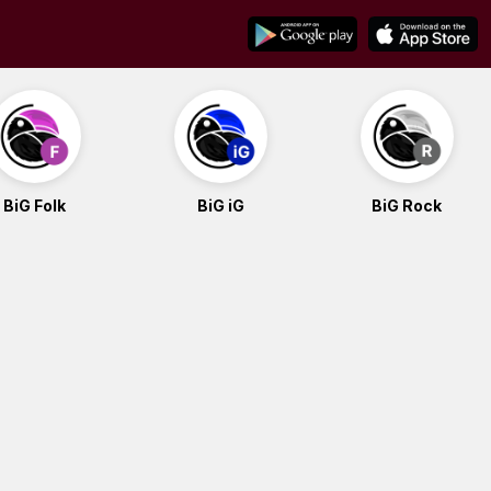
BiG Folk
BiG iG
BiG Rock