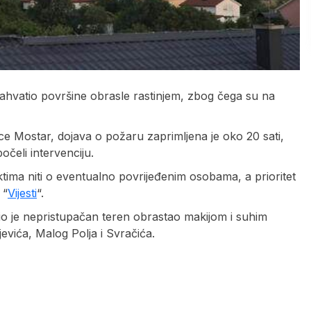
zahvatio površine obrasle rastinjem, zbog čega su na
ce Mostar, dojava o požaru zaprimljena je oko 20 sati,
očeli intervenciju.
ima niti o eventualno povrijeđenim osobama, a prioritet
 “
Vijesti
“.
tio je nepristupačan teren obrastao makijom i suhim
vića, Malog Polja i Svračića.