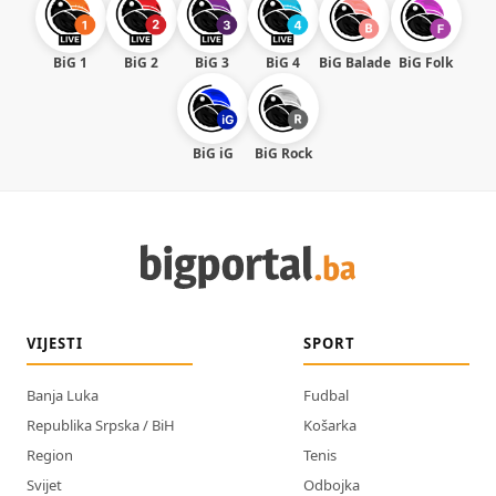
BiG 1
BiG 2
BiG 3
BiG 4
BiG Balade
BiG Folk
BiG iG
BiG Rock
VIJESTI
SPORT
Banja Luka
Fudbal
Republika Srpska / BiH
Košarka
Region
Tenis
Svijet
Odbojka