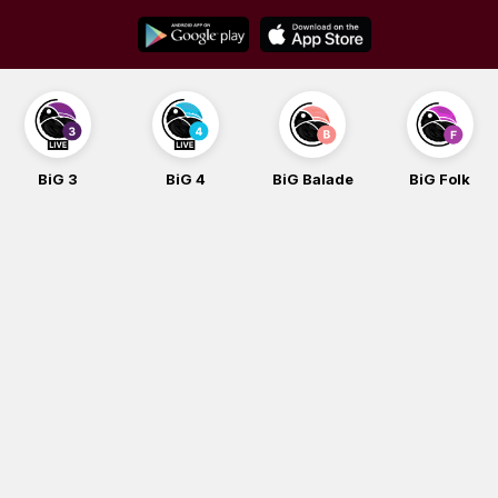
Skip
to
content
BiG 4
BiG Balade
BiG Folk
BiG iG