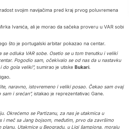
radost svojim navijačima pred kraj prvog poluvremena
s Mirka Ivanića, ali je morao da sačeka proveru u VAR sobi
 nego što je portugalski arbitar pokazao na centar.
se odluka VAR sobe. Osetio se u tom trenutku i veliki
 centar. Pogodio sam, očekivalo se od nas da u nastavku
i do gola veliki”,
sumirao je utiske
Bukari
.
igao.
ite, naravno, istovremeno i veliki posao. Čekao sam ovaj
o sam i srećan”,
istakao je reprezentativac Gane.
u. Okrećemo se Partizanu, za nas je utakmica u
vas i meč sa Jang bojsom, međutim, prvo da završimo
m planu. Utakmice u Beogradu, u Ligi šampiona, moraju