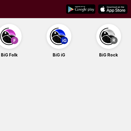
BiG Folk
BiG iG
BiG Rock