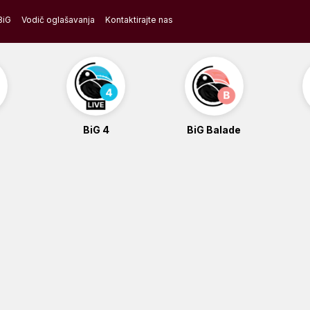
BiG
Vodič oglašavanja
Kontaktirajte nas
BiG 4
BiG Balade