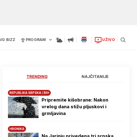
BIG BIZZ
PROGRAM
UŽIVO
TRENDING
NAJČITANIJE
REPUBLIKA SRPSKA / BIH
Pripremite kišobrane: Nakon
vrelog dana stižu pljuskovi i
grmljavina
HRONIKA
Na Јarinju privedena tri srpska