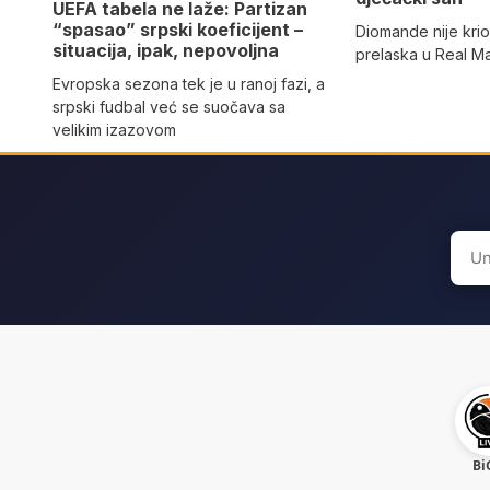
UEFA tabela ne laže: Partizan
“spasao” srpski koeficijent –
Diomande nije kri
situacija, ipak, nepovoljna
prelaska u Real M
Evropska sezona tek je u ranoj fazi, a
srpski fudbal već se suočava sa
velikim izazovom
Sear
for:
Bi