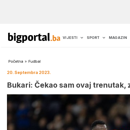
VIJESTI
SPORT
MAGAZIN
Početna
»
Fudbal
20. Septembra 2023.
Bukari: Čekao sam ovaj trenutak, 