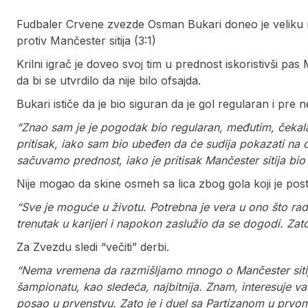
Fudbaler Crvene zvezde Osman Bukari doneo je veliku 
protiv Mančester sitija (3:1)
Krilni igrač je doveo svoj tim u prednost iskoristivši pa
da bi se utvrdilo da nije bilo ofsajda.
Bukari ističe da je bio siguran da je gol regularan i pre
“Znao sam je je pogodak bio regularan, međutim, čekala 
pritisak, iako sam bio ubeđen da će sudija pokazati na
sačuvamo prednost, iako je pritisak Mančester sitija bio 
Nije mogao da skine osmeh sa lica zbog gola koji je post
“Sve je moguće u životu. Potrebna je vera u ono što rad
trenutak u karijeri i napokon zaslužio da se dogodi. Zat
Za Zvezdu sledi “večiti” derbi.
“Nema vremena da razmišljamo mnogo o Mančester sitij
šampionatu, kao sledeća, najbitnija. Znam, interesuje 
posao u prvenstvu. Zato je i duel sa Partizanom u prvo