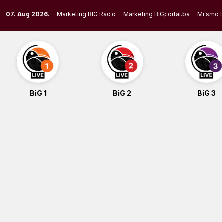
Skip
07. Aug 2026.
Marketing BIG Radio
Marketing BiGportal.ba
Mi smo 
to
content
BiG 1
BiG 2
BiG 3