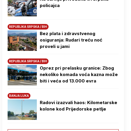
policajca
REPUBLIKA SRPSKA / BIH
Bez plata i zdravstvenog
osiguranja: Rudari treću noć
proveli u jami
REPUBLIKA SRPSKA / BIH
Oprez pri prelasku granice: Zbog
nekoliko komada voća kazna može
biti i veća od 13.000 evra
BANJA LUKA
Radovi izazvali haos: Kilometarske
kolone kod Prijedorske petlje