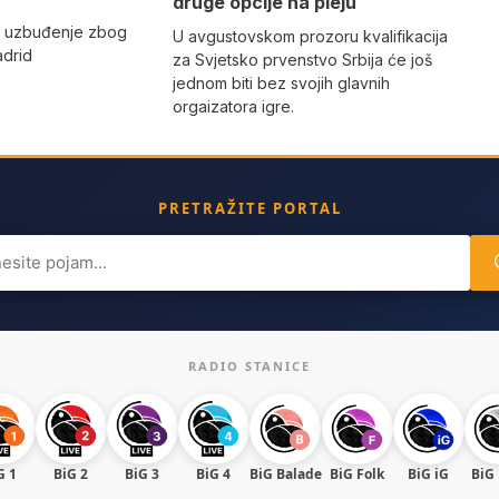
druge opcije na pleju
o uzbuđenje zbog
U avgustovskom prozoru kvalifikacija
adrid
za Svjetsko prvenstvo Srbija će još
jednom biti bez svojih glavnih
orgaizatora igre.
PRETRAŽITE PORTAL
ch
RADIO STANICE
G 1
BiG 2
BiG 3
BiG 4
BiG Balade
BiG Folk
BiG iG
BiG