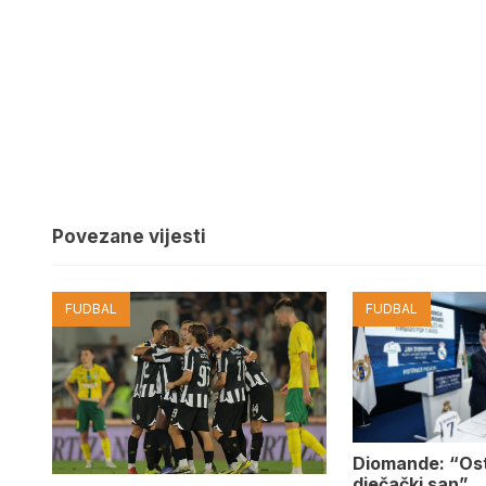
Povezane vijesti
FUDBAL
FUDBAL
Diomande: “Os
dječački san”