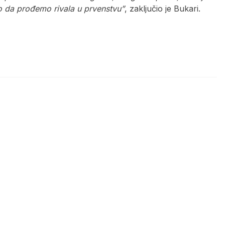
o da prođemo rivala u prvenstvu”
, zaključio je Bukari.