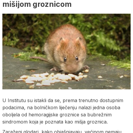
mišijom groznicom
U Institutu su istakli da se, prema trenutno dostupnim
podacima, na bolničkom liječenju nalazi jedna osoba
oboljela od hemoragijske groznice sa bubrežnim
sindromom koja je poznata kao mišja groznica.
Zaraženi glodari, kako objašnjavaju, većinom nemaju