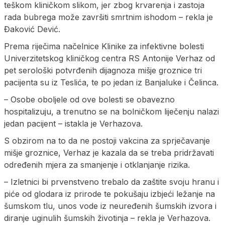
teškom kliničkom slikom, jer zbog krvarenja i zastoja
rada bubrega može završiti smrtnim ishodom – rekla je
Đaković Dević.
Prema riječima načelnice Klinike za infektivne bolesti
Univerzitetskog kliničkog centra RS Antonije Verhaz od
pet serološki potvrđenih dijagnoza mišje groznice tri
pacijenta su iz Teslića, te po jedan iz Banjaluke i Čelinca.
– Osobe oboljele od ove bolesti se obavezno
hospitalizuju, a trenutno se na bolničkom liječenju nalazi
jedan pacijent – istakla je Verhazova.
S obzirom na to da ne postoji vakcina za sprječavanje
mišje groznice, Verhaz je kazala da se treba pridržavati
određenih mjera za smanjenje i otklanjanje rizika.
– Izletnici bi prvenstveno trebalo da zaštite svoju hranu i
piće od glodara iz prirode te pokušaju izbjeći ležanje na
šumskom tlu, unos vode iz neuređenih šumskih izvora i
diranje uginulih šumskih životinja – rekla je Verhazova.