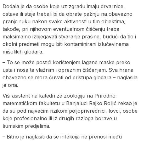
Dodala je da osobe koje uz zgradu imaju drvarnice,
ostave ili staje trebali bi da obrate pažnju na obavezno
pranje ruku nakon svake aktivnosti u tim objektima,
takođe, pri njihovom eventualnom čišćenju treba
maksimalno izbjegavati stvaranje prašine, budući da tlo i
okolni predmeti mogu biti kontaminirani izlučevinama
mišolikih glodara.
– To se može postići korištenjem lagane maske preko
usta i nosa te vlažnim i opreznim čišćenjem. Sva hrana
obavezno se mora čuvati od pristupa glodara – naglasila
je ona.
Viši asistent na katedri za zoologiju na Prirodno-
matematičkom fakultetu u Banjaluci Rajko Roljić rekao je
da su pod najvećim rizikom poljoprivrednici, lovci, osobe
koje profesionalno ili iz drugih razloga borave u
šumskim predjelima.
– Bitno je naglasiti da se infekcija ne prenosi među