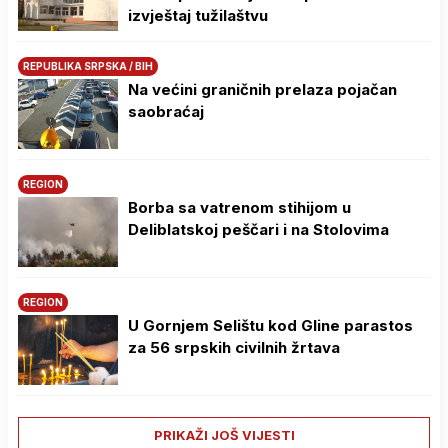
izvještaj tužilaštvu
REPUBLIKA SRPSKA / BIH
Na većini graničnih prelaza pojačan
saobraćaj
REGION
Borba sa vatrenom stihijom u
Deliblatskoj peščari i na Stolovima
REGION
U Gornjem Selištu kod Gline parastos
za 56 srpskih civilnih žrtava
PRIKAŽI JOŠ VIJESTI