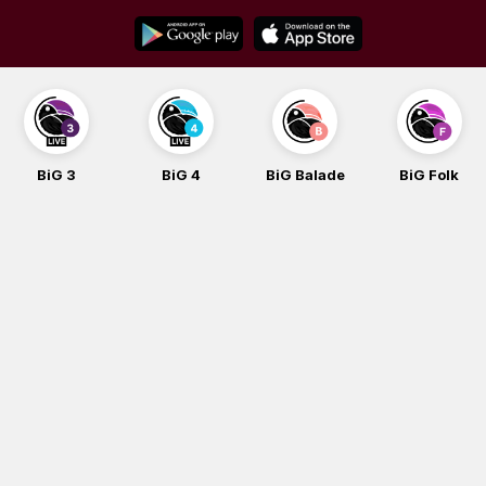
Skip
to
content
BiG 3
BiG 4
BiG Balade
BiG Folk