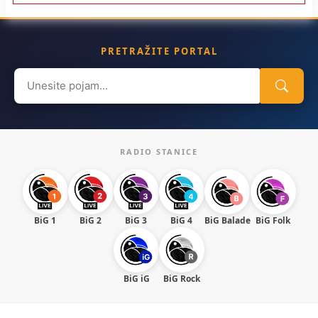
PRETRAŽITE PORTAL
Search
for:
RADIO STANICE
BiG 1
BiG 2
BiG 3
BiG 4
BiG Balade
BiG Folk
BiG iG
BiG Rock