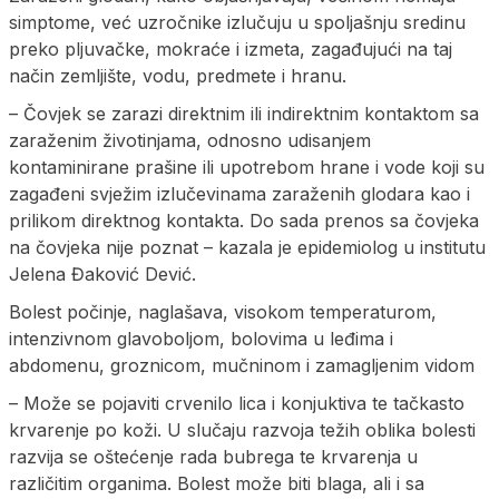
simptome, već uzročnike izlučuju u spoljašnju sredinu
preko pljuvačke, mokraće i izmeta, zagađujući na taj
način zemljište, vodu, predmete i hranu.
– Čovjek se zarazi direktnim ili indirektnim kontaktom sa
zaraženim životinjama, odnosno udisanjem
kontaminirane prašine ili upotrebom hrane i vode koji su
zagađeni svježim izlučevinama zaraženih glodara kao i
prilikom direktnog kontakta. Do sada prenos sa čovjeka
na čovjeka nije poznat – kazala je epidemiolog u institutu
Jelena Đaković Dević.
Bolest počinje, naglašava, visokom temperaturom,
intenzivnom glavoboljom, bolovima u leđima i
abdomenu, groznicom, mučninom i zamagljenim vidom
– Može se pojaviti crvenilo lica i konjuktiva te tačkasto
krvarenje po koži. U slučaju razvoja težih oblika bolesti
razvija se oštećenje rada bubrega te krvarenja u
različitim organima. Bolest može biti blaga, ali i sa