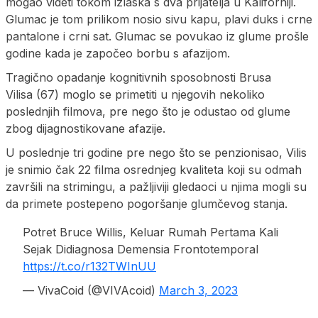
mogao videti tokom izlaska s dva prijatelja u Kaliforniji.
Glumac je tom prilikom nosio sivu kapu, plavi duks i crne
pantalone i crni sat. Glumac se povukao iz glume prošle
godine kada je započeo borbu s afazijom.
Tragično opadanje kognitivnih sposobnosti Brusa
Vilisa (67) moglo se primetiti u njegovih nekoliko
poslednjih filmova, pre nego što je odustao od glume
zbog dijagnostikovane afazije.
U poslednje tri godine pre nego što se penzionisao, Vilis
je snimio čak 22 filma osrednjeg kvaliteta koji su odmah
završili na strimingu, a pažljiviji gledaoci u njima mogli su
da primete postepeno pogoršanje glumčevog stanja.
Potret Bruce Willis, Keluar Rumah Pertama Kali
Sejak Didiagnosa Demensia Frontotemporal
https://t.co/r132TWInUU
— VivaCoid (@VIVAcoid)
March 3, 2023