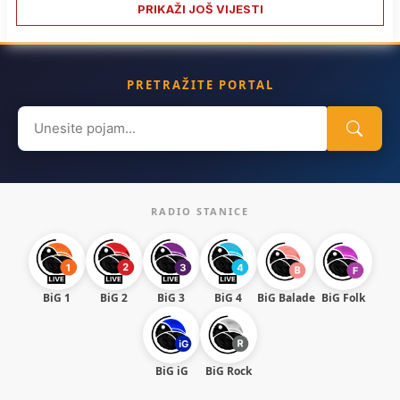
PRIKAŽI JOŠ VIJESTI
PRETRAŽITE PORTAL
Search
for:
RADIO STANICE
BiG 1
BiG 2
BiG 3
BiG 4
BiG Balade
BiG Folk
BiG iG
BiG Rock