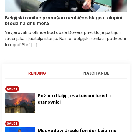
Belgijski ronilac pronašao neobično blago u olupini
broda na dnu mora
Nevjerovatno otkriće kod obale Dovera privuklo je pažnju i
stručnjaka i ljubitelja istorije. Naime, belgijski ronilac i podvodni
fotograf Stef […]
TRENDING
NAJČITANIJE
SVIJET
Požar u Italjiji, evakuisani turisti i
stanovnici
SVIJET
Medvedev: Ursulu fon der Lajen ne