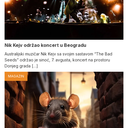
Nik Kejv održao koncert u Beogradu
Australijski muzičar Nik Kejv sa svojim sastavom “The Bad
Seeds” održao je sinoć, 7. avgusta, koncert na prostoru
Donjeg grada […]
MAGAZIN