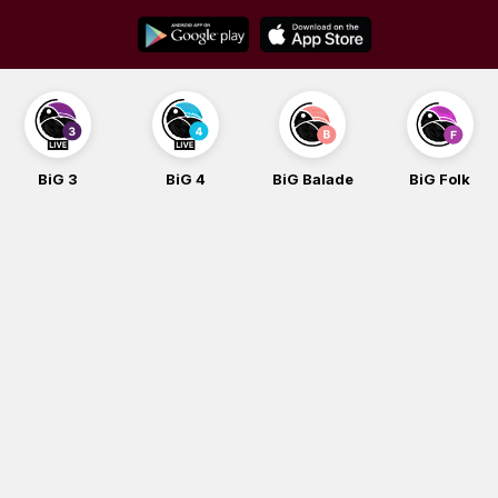
Skip
to
content
BiG 3
BiG 4
BiG Balade
BiG Folk