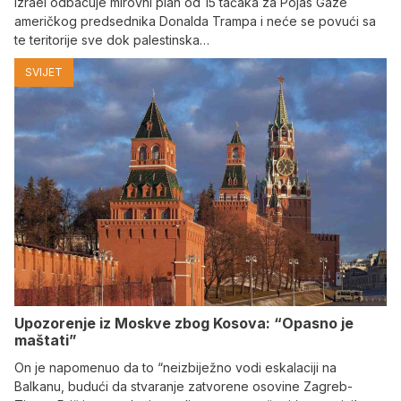
Izrael odbacuje mirovni plan od 15 tačaka za Pojas Gaze
američkog predsednika Donalda Trampa i neće se povući sa
te teritorije sve dok palestinska…
SVIJET
Upozorenje iz Moskve zbog Kosova: “Opasno je
maštati”
On je napomenuo da to “neizbiježno vodi eskalaciji na
Balkanu, budući da stvaranje zatvorene osovine Zagreb-