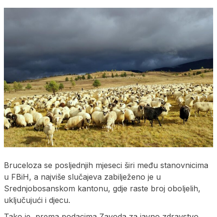
Bruceloza se posljednjih mjeseci širi među stanovnicima
u FBiH, a najviše slučajeva zabilježeno je u
Srednjobosanskom kantonu, gdje raste broj oboljelih,
uključujući i djecu.
Tako je, prema podacima Zavoda za javno zdravstvo