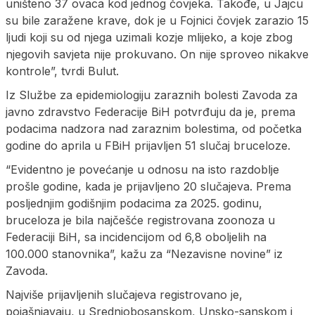
uništeno 37 ovaca kod jednog čovjeka. Takođe, u Jajcu
su bile zaražene krave, dok je u Fojnici čovjek zarazio 15
ljudi koji su od njega uzimali kozje mlijeko, a koje zbog
njegovih savjeta nije prokuvano. On nije sproveo nikakve
kontrole”, tvrdi Bulut.
Iz Službe za epidemiologiju zaraznih bolesti Zavoda za
javno zdravstvo Federacije BiH potvrđuju da je, prema
podacima nadzora nad zaraznim bolestima, od početka
godine do aprila u FBiH prijavljen 51 slučaj bruceloze.
“Evidentno je povećanje u odnosu na isto razdoblje
prošle godine, kada je prijavljeno 20 slučajeva. Prema
posljednjim godišnjim podacima za 2025. godinu,
bruceloza je bila najčešće registrovana zoonoza u
Federaciji BiH, sa incidencijom od 6,8 oboljelih na
100.000 stanovnika”, kažu za “Nezavisne novine” iz
Zavoda.
Najviše prijavljenih slučajeva registrovano je,
pojašnjavaju, u Srednjobosanskom, Unsko-sanskom i