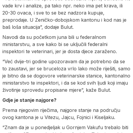
vade krv i analize, pa tako npr. neko ima pet krava, ili
20-30 ovaca, i sve to se bez nadzora kupuje,
preprodaje. U Zeničko-dobojskom kantonu i kod nas je
baš loša situacija”, dodaje Bulut.
Navodi da su početkom juna bili u federalnom
ministarstvu, a sve kako bi se uključili federalni
inspektori te veterinari, jer je dosta djece zaraženo.
“Već dvije-tri godine upozoravam da je potrebno da se
to zaustavi, jer se bruceloza vrlo lako može riješiti, samo
je bitno da se dogovore veterinarske stanice, kantonalno
ministarstvo te inspektori, i da se kod svih ljudi koji imaju
životinje sprovedu propisane mjere”, kaže Bulut.
Gdje je stanje najgore?
Prema njegovim riječima, najgore stanje na području
ovog kantona je u Vitezu, Jajcu, Fojnici i Kiseljaku.
“Znam da je u ponedjeljak u Gornjem Vakufu trebalo biti