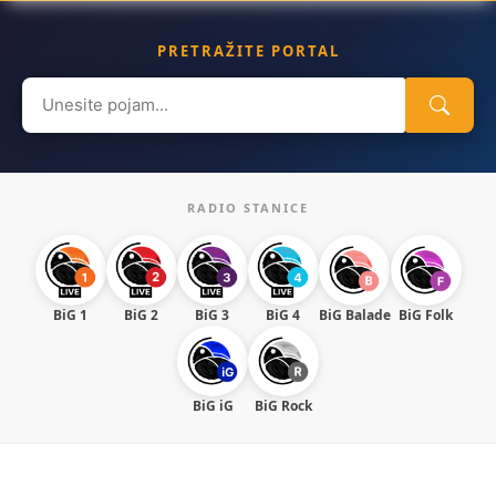
PRETRAŽITE PORTAL
Search
for:
RADIO STANICE
BiG 1
BiG 2
BiG 3
BiG 4
BiG Balade
BiG Folk
BiG iG
BiG Rock