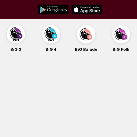
Skip
to
content
BiG 4
BiG Balade
BiG Folk
BiG iG