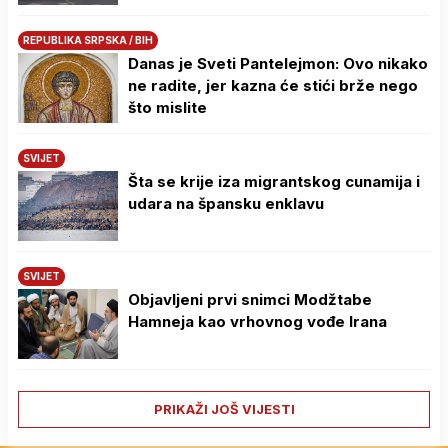
REPUBLIKA SRPSKA / BIH
Danas je Sveti Pantelejmon: Ovo nikako
ne radite, jer kazna će stići brže nego
što mislite
SVIJET
Šta se krije iza migrantskog cunamija i
udara na špansku enklavu
SVIJET
Objavljeni prvi snimci Modžtabe
Hamneja kao vrhovnog vođe Irana
PRIKAŽI JOŠ VIJESTI