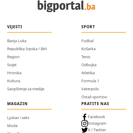
VIJESTI
SPORT
Banja Luka
Fudbal
Republika Srpska / BiH
Košarka
Region
Tenis
Svijet
Odbojka
Hronika
Atletika
Kultura
Formula 1
Saopštenje za medije
Vaterpolo
Ostali sportovi
MAGAZIN
PRATITE NAS
Facebook
Ljubav i seks
Instagram
Moda
X / Twitter