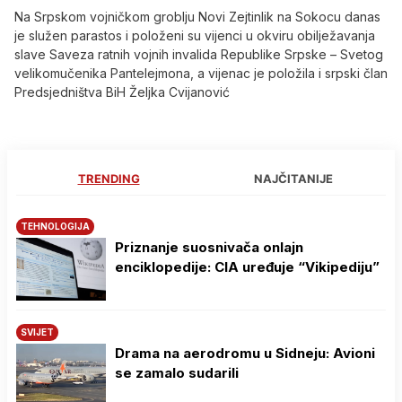
Na Srpskom vojničkom groblju Novi Zejtinlik na Sokocu danas
je služen parastos i položeni su vijenci u okviru obilježavanja
slave Saveza ratnih vojnih invalida Republike Srpske – Svetog
velikomučenika Pantelejmona, a vijenac je položila i srpski član
Predsjedništva BiH Željka Cvijanović
TRENDING
NAJČITANIJE
TEHNOLOGIJA
Priznanje suosnivača onlajn
enciklopedije: CIA uređuje “Vikipediju”
SVIJET
Drama na aerodromu u Sidneju: Avioni
se zamalo sudarili