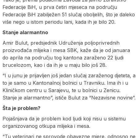
Federacije BiH, u prva četiri mjeseca na području
Federacije BiH zabilježen 51 slučaj oboljelih, što je daleko
više nego u istom periodu lani, kada ih je bilo 20.
Stanje alarmantno
Amir Bulut, predsjednik Udruženja poljoprivrednih
proizvođača mlijeka i mesa SBK, kaže da je od januara
do aprila na području tog kantona zaraženo 22 ljudi
brucelozom, kao i da ih je u maju bilo još 28.
“I u junu je prijavljen još jedan slučaj zaraženog djeteta, a
to je samo u Kantonalnoj bolnici u Travniku. Ima ih i u
Kliničkom centru u Sarajevu, te u bolnici u Zenicu.
Stanje je alarmantno”, ističe Bulut za “Nezavisne novine”.
Šta je problem?
Pojašnjava da je problem kod ljudi koji nisu u sistemu
organizovanog otkupa mlijeka i mesa.
“Tu veterinari ne sprovode obavezne mjere, odnosno ne