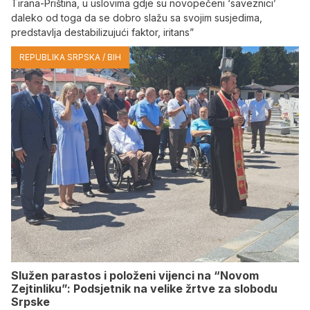
Tirana-Priština, u uslovima gdje su novopečeni ‘saveznici’
daleko od toga da se dobro slažu sa svojim susjedima,
predstavlja destabilizujući faktor, iritans”
REPUBLIKA SRPSKA / BIH
Služen parastos i položeni vijenci na “Novom
Zejtinliku”: Podsjetnik na velike žrtve za slobodu
Srpske