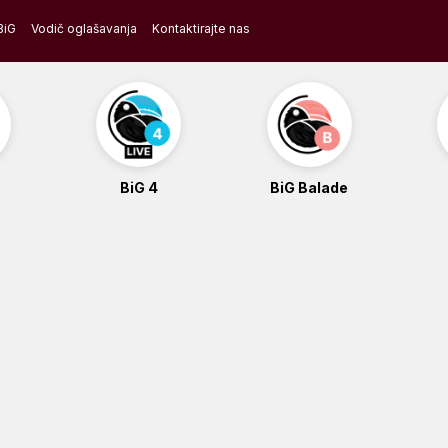
BiG
Vodič oglašavanja
Kontaktirajte nas
BiG 4
BiG Balade