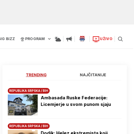
BIG BIZZ
PROGRAM
UŽIVO
TRENDING
NAJČITANIJE
REPUBLIKA SRPSKA / BIH
Ambasada Ruske Federacije:
Licemjerje u svom punom sjaju
REPUBLIKA SRPSKA / BIH
Dodik: Helez ekstremista koji