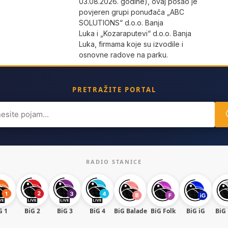
03.08.2026. godine), ovaj posao je
povjeren grupi ponuđača „ABC
SOLUTIONS“ d.o.o. Banja
Luka i „Kozaraputevi“ d.o.o. Banja
Luka, firmama koje su izvodile i
osnovne radove na parku.
PRETRAŽITE PORTAL
ch
RADIO STANICE
G 1
BiG 2
BiG 3
BiG 4
BiG Balade
BiG Folk
BiG iG
BiG