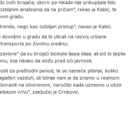
 ovih brojača, skoro pa nikada nije prikupljala bilo
ozbiljnim analizama da ne pričam”, rekao je Kabić, te
ovom gradu.
 trenda, nego kao ozbiljan pristup”, naveo je Kabić.
a dovoljno u gradu da bi uticali na razvoj urbane
 transporta po životnu sredinu.
ne” da su brojači bicikala lijepa ideja, ali još bi ljepše
nu, koji nikako da dođu pred oči javnosti.
sti za prethodni period, te se nameće pitanje, koliko
zagađen vazduh, ali bitnije nam je da znamo u realnom
 boraviti na otvorenom, naročito kada uzmemo u obzir
etskom vrhu”, zaključio je Crnković.