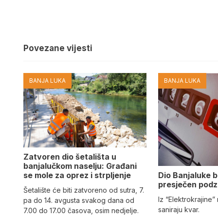
Povezane vijesti
BANJA LUKA
BANJA LUKA
Zatvoren dio šetališta u
banjalučkom naselju: Građani
Dio Banjaluke b
se mole za oprez i strpljenje
presječen podz
Šetalište će biti zatvoreno od sutra, 7.
Iz “Elektrokrajine
pa do 14. avgusta svakog dana od
saniraju kvar.
7.00 do 17.00 časova, osim nedjelje.