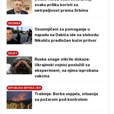
svaku priliku koristi za
netrpeljivost prema Srbima
HRONIKA
Osumnjičeni za pomaganje u
napadu na Dabića ide na slobodu:
Nikoliću predložen kućni pritvor
SVIJET
Ruske snage otkrile dokaze:
Ukrajinski vojnici poslužili za
eksperiment, na njima isprobana
vakcina
REPUBLIKA SRPSKA / BIH
Trebinje: Borba uspjela, situacija
sa požarom pod kontrolom