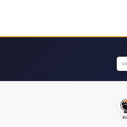
Sear
for:
Bi