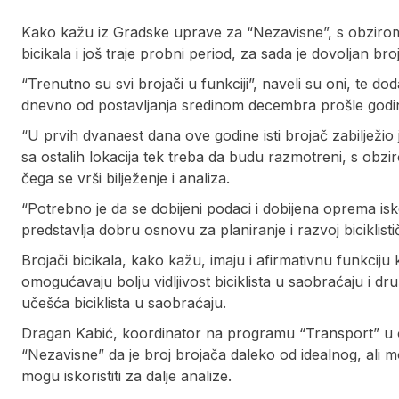
Kako kažu iz Gradske uprave za “Nezavisne”, s obzirom n
bicikala i još traje probni period, za sada je dovoljan bro
“Trenutno su svi brojači u funkciji”, naveli su oni, te doda
dnevno od postavljanja sredinom decembra prošle godin
“U prvih dvanaest dana ove godine isti brojač zabilježio j
sa ostalih lokacija tek treba da budu razmotreni, s ob
čega se vrši bilježenje i analiza.
“Potrebno je da se dobijeni podaci i dobijena oprema isko
predstavlja dobru osnovu za planiranje i razvoj biciklisti
Brojači bicikala, kako kažu, imaju i afirmativnu funkciju 
omogućavaju bolju vidljivost biciklista u saobraćaju i d
učešća biciklista u saobraćaju.
Dragan Kabić, koordinator na programu “Transport” u ok
“Nezavisne” da je broj brojača daleko od idealnog, ali 
mogu iskoristiti za dalje analize.