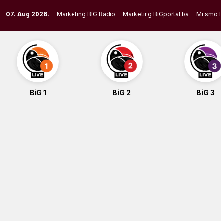
Skip
07. Aug 2026.
Marketing BIG Radio
Marketing BiGportal.ba
Mi smo 
to
content
BiG 1
BiG 2
BiG 3