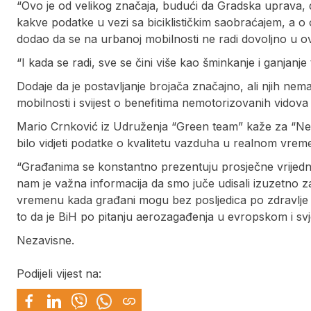
“Ovo je od velikog značaja, budući da Gradska uprava, do
kakve podatke u vezi sa biciklističkim saobraćajem, a o 
dodao da se na urbanoj mobilnosti ne radi dovoljno u 
“I kada se radi, sve se čini više kao šminkanje i ganjanje
Dodaje da je postavljanje brojača značajno, ali njih nem
mobilnosti i svijest o benefitima nemotorizovanih vidova
Mario Crnković iz Udruženja “Green team” kaže za “Nezavis
bilo vidjeti podatke o kvalitetu vazduha u realnom vreme
“Građanima se konstantno prezentuju prosječne vrijedno
nam je važna informacija da smo juče udisali izuzetno 
vremenu kada građani mogu bez posljedica po zdravlje
to da je BiH po pitanju aerozagađenja u evropskom i svj
Nezavisne.
Podijeli vijest na: