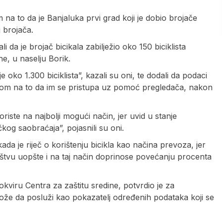
a to da je Banjaluka prvi grad koji je dobio brojače
j brojača.
li da je brojač bicikala zabilježio oko 150 biciklista
e, u naselju Borik.
e oko 1.300 biciklista”, kazali su oni, te dodali da podaci
zirom na to da im se pristupa uz pomoć pregledača, nakon
riste na najbolji mogući način, jer uvid u stanje
čkog saobraćaja”, pojasnili su oni.
kada je riječ o korištenju bicikla kao načina prevoza, jer
ruštvu uopšte i na taj način doprinose povećanju procenta
viru Centra za zaštitu sredine, potvrdio je za
može da posluži kao pokazatelj određenih podataka koji se