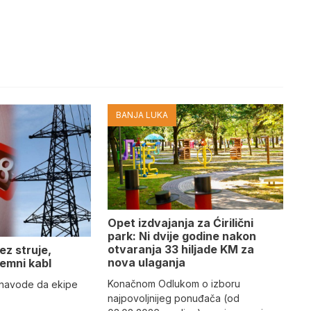
BANJA LUKA
Opet izdvajanja za Ćirilični
park: Ni dvije godine nakon
otvaranja 33 hiljade KM za
ez struje,
nova ulaganja
emni kabl
Konačnom Odlukom o izboru
” navode da ekipe
najpovoljnijeg ponuđača (od