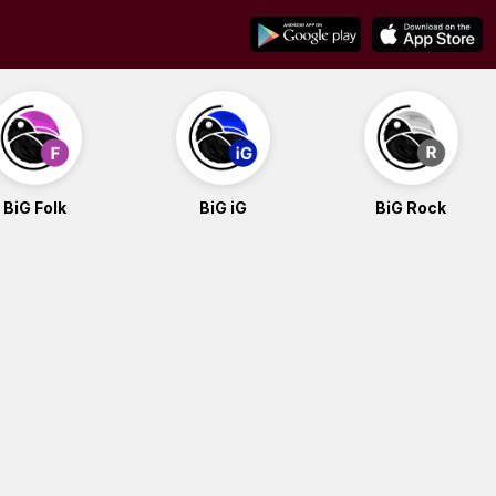
BiG Folk
BiG iG
BiG Rock