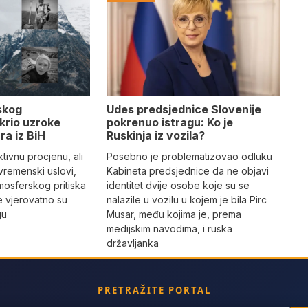
Udes predsjednice Slovenije
skog
pokrenuo istragu: Ko je
krio uzroke
Ruskinja iz vozila?
ra iz BiH
Posebno je problematizovao odluku
tivnu procjenu, ali
Kabineta predsjednice da ne objavi
vremenski uslovi,
identitet dvije osobe koje su se
mosferskog pritiska
nalazile u vozilu u kojem je bila Pirc
e vjerovatno su
Musar, među kojima je, prema
gu
medijskim navodima, i ruska
državljanka
PRETRAŽITE PORTAL