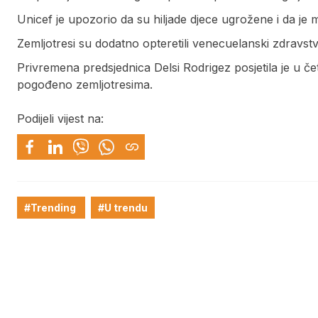
Unicef je upozorio da su hiljade djece ugrožene i da 
Zemljotresi su dodatno opteretili venecuelanski zdravstve
Privremena predsjednica Delsi Rodrigez posjetila je u č
pogođeno zemljotresima.
Podijeli vijest na:
#Trending
#U trendu