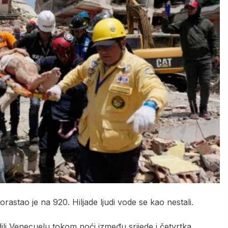
rastao je na 920. Hiljade ljudi vode se kao nestali.
dili Venecuelu tokom noći između srijede i četvrtka.