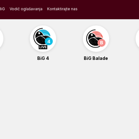
BiG
Vodič oglašavanja
Kontaktirajte nas
BiG 4
BiG Balade