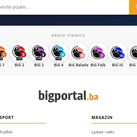
ch
RADIO STANICE
G 1
BiG 2
BiG 3
BiG 4
BiG Balade
BiG Folk
BiG iG
BiG
SPORT
MAGAZIN
Fudbal
Ljubav i seks