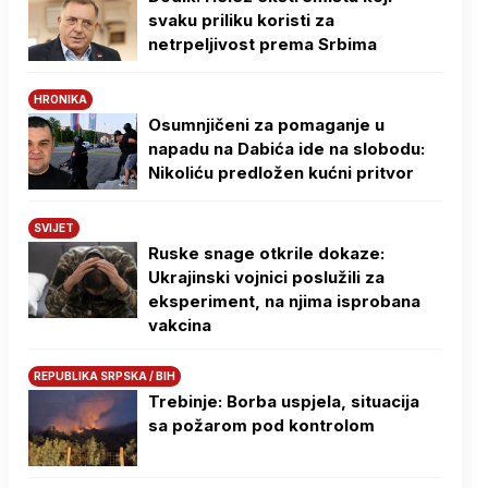
svaku priliku koristi za
netrpeljivost prema Srbima
HRONIKA
Osumnjičeni za pomaganje u
napadu na Dabića ide na slobodu:
Nikoliću predložen kućni pritvor
SVIJET
Ruske snage otkrile dokaze:
Ukrajinski vojnici poslužili za
eksperiment, na njima isprobana
vakcina
REPUBLIKA SRPSKA / BIH
Trebinje: Borba uspjela, situacija
sa požarom pod kontrolom