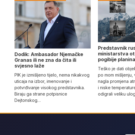
Predstavnik ru
ministarstva ot
Dodik: Ambasador Njemačke
pogibije planina
Granas ili ne zna da čita ili
svjesno laže
Teško je dati objek
PIK je izmišljeno tijelo, nema nikakvog
po mom mišljenju, 
uticaja na izbor, imenovanje i
nagla promjena at
potvrđivanje visokog predstavnika.
i niske temperatur
Biraju ga strane potpisnice
odigrali veliku ulo
Dejtonskog…