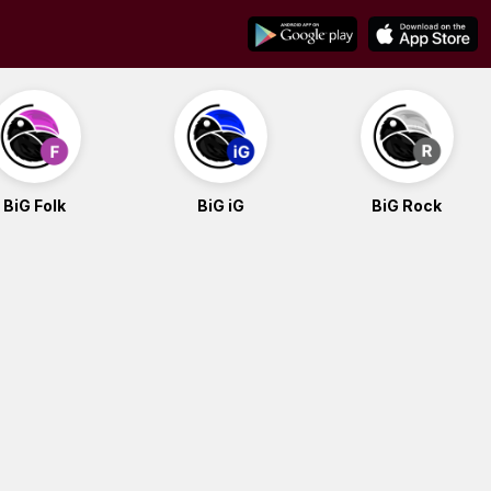
BiG Folk
BiG iG
BiG Rock