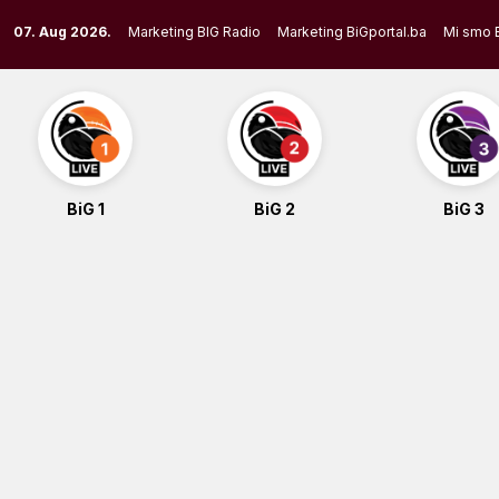
Skip
07. Aug 2026.
Marketing BIG Radio
Marketing BiGportal.ba
Mi smo 
to
content
BiG 1
BiG 2
BiG 3