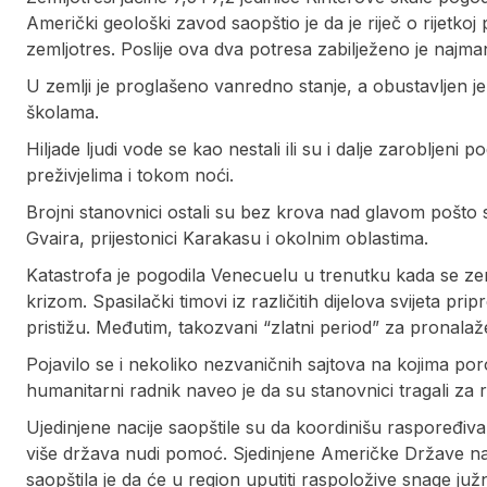
Američki geološki zavod saopštio je da je riječ o rijetko
zemljotres. Poslije ova dva potresa zabilježeno je najm
U zemlji je proglašeno vanredno stanje, a obustavljen je
školama.
Hiljade ljudi vode se kao nestali ili su i dalje zarobljen
preživjelima i tokom noći.
Brojni stanovnici ostali su bez krova nad glavom pošto
Gvaira, prijestonici Karakasu i okolnim oblastima.
Katastrofa je pogodila Venecuelu u trenutku kada se ze
krizom. Spasilački timovi iz različitih dijelova svijeta 
pristižu. Međutim, takozvani “zlatni period” za pronalažen
Pojavilo se i nekoliko nezvaničnih sajtova na kojima porod
humanitarni radnik naveo je da su stanovnici tragali za 
Ujedinjene nacije saopštile su da koordinišu raspoređiv
više država nudi pomoć. Sjedinjene Američke Države naj
saopštila je da će u region uputiti raspoložive snage j