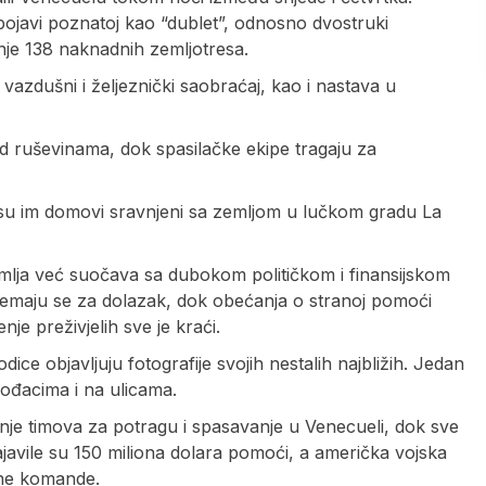
j pojavi poznatoj kao “dublet”, odnosno dvostruki
anje 138 naknadnih zemljotresa.
 vazdušni i željeznički saobraćaj, kao i nastava u
i pod ruševinama, dok spasilačke ekipe tragaju za
 su im domovi sravnjeni sa zemljom u lučkom gradu La
mlja već suočava sa dubokom političkom i finansijskom
pripremaju se za dolazak, dok obećanja o stranoj pomoći
je preživjelih sve je kraći.
ice objavljuju fotografije svojih nestalih najbližih. Јedan
rođacima i na ulicama.
anje timova za potragu i spasavanje u Venecueli, dok sve
avile su 150 miliona dolara pomoći, a američka vojska
užne komande.