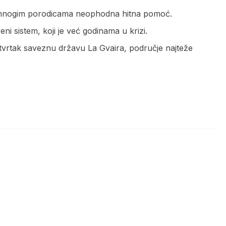
je mnogim porodicama neophodna hitna pomoć.
ni sistem, koji je već godinama u krizi.
etvrtak saveznu državu La Gvaira, područje najteže