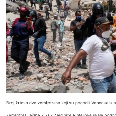
Broj žrtava dva zemljotresa koji su pogodili Venecuelu po
Zemljotresi jačine 7,5 i 7,2 jedinice Rihterove skale pogo