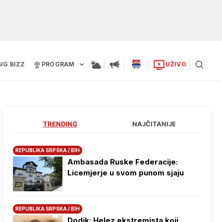
BIG BIZZ
PROGRAM
UŽIVO
TRENDING
NAJČITANIJE
REPUBLIKA SRPSKA / BIH
Ambasada Ruske Federacije:
Licemjerje u svom punom sjaju
REPUBLIKA SRPSKA / BIH
Dodik: Helez ekstremista koji