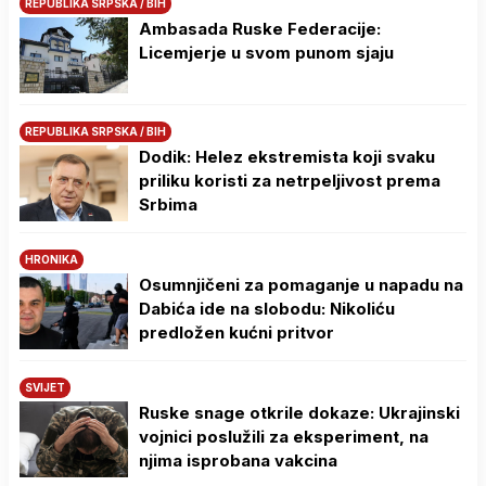
REPUBLIKA SRPSKA / BIH
Ambasada Ruske Federacije:
Licemjerje u svom punom sjaju
REPUBLIKA SRPSKA / BIH
Dodik: Helez ekstremista koji svaku
priliku koristi za netrpeljivost prema
Srbima
HRONIKA
Osumnjičeni za pomaganje u napadu na
Dabića ide na slobodu: Nikoliću
predložen kućni pritvor
SVIJET
Ruske snage otkrile dokaze: Ukrajinski
vojnici poslužili za eksperiment, na
njima isprobana vakcina