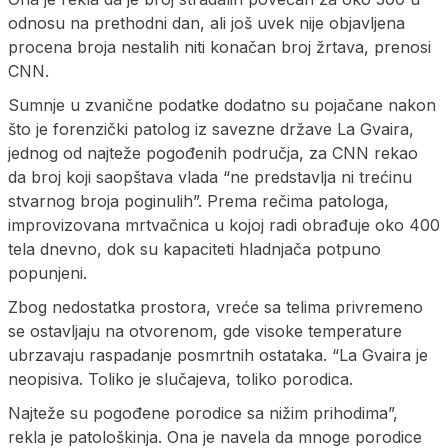
odnosu na prethodni dan, ali još uvek nije objavljena
procena broja nestalih niti konačan broj žrtava, prenosi
CNN.
Sumnje u zvanične podatke dodatno su pojačane nakon
što je forenzički patolog iz savezne države La Gvaira,
jednog od najteže pogođenih područja, za CNN rekao
da broj koji saopštava vlada “ne predstavlja ni trećinu
stvarnog broja poginulih”. Prema rečima patologa,
improvizovana mrtvačnica u kojoj radi obrađuje oko 400
tela dnevno, dok su kapaciteti hladnjača potpuno
popunjeni.
Zbog nedostatka prostora, vreće sa telima privremeno
se ostavljaju na otvorenom, gde visoke temperature
ubrzavaju raspadanje posmrtnih ostataka. “La Gvaira je
neopisiva. Toliko je slučajeva, toliko porodica.
Najteže su pogođene porodice sa nižim prihodima”,
rekla je patološkinja. Ona je navela da mnoge porodice