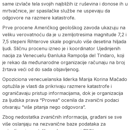
same izvlače tela svojih najbližih iz ruševina i donose ih u
mrtvačnice, jer spasilačke službe ne uspevaju da
odgovore na razmere katastrofe.
Prve procene Američkog geološkog zavoda ukazuju na
veliku verovatnoću da je u zemljotresima magnitude 7,2 i
7,5 stepeni Rihterove skale poginulo više desetina hiljada
ljudi. Sličnu procenu izneo je i koordinator Ujedinjenih
nacija za Venecuelu Đanluka Rampolja del Tindaro, koji
je rekao da međunarodne organizacije računaju na broj
žrtava veći od do sada objavljenog.
Opoziciona venecuelanska liderka Marija Korina Mačado
optužila je vlasti da prikrivaju razmere katastrofe i
ograničavaju pristup informacijama, dok je organizacija
za ljudska prava “Provea” ocenila da zvanični podaci
otvaraju “više pitanja nego odgovora”.
Zbog nedostatka zvaničnih informacija, građani se sve
više oslanjaju na nezvanične baze podataka za