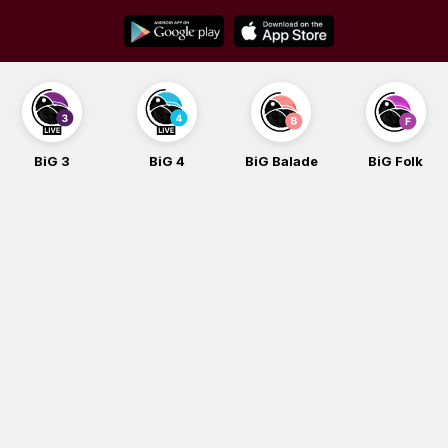
Skip
to
content
BiG 3
BiG 4
BiG Balade
BiG Folk