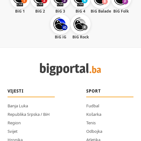
BiG 1
BiG 2
BiG 3
BiG 4
BiG Balade
BiG Folk
BiG iG
BiG Rock
VIJESTI
SPORT
Banja Luka
Fudbal
Republika Srpska / BiH
Košarka
Region
Tenis
Svijet
Odbojka
Hronika
Atletika