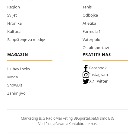
Region
Tenis
Svijet
Odbojka
Hronika
Atletika
Kultura
Formula 1
Saopštenje za medije
Vaterpolo
Ostali sportovi
MAGAZIN
PRATITE NAS
Facebook
Ljubav i seks
Instagram
Moda
X / Twitter
ShowBiz
Zanimljivo
Marketing BIG Radio
Marketing BIGportal.ba
Mi smo BIG
Vodič oglašavanja
Kontaktirajte nas