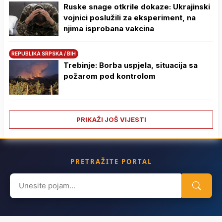
Ruske snage otkrile dokaze: Ukrajinski
vojnici poslužili za eksperiment, na
njima isprobana vakcina
REPUBLIKA SRPSKA / BIH
Trebinje: Borba uspjela, situacija sa
požarom pod kontrolom
PRIKAŽI JOŠ VIJESTI
PRETRAŽITE PORTAL
Search
for: