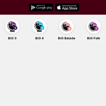
Skip
to
content
BiG 3
BiG 4
BiG Balade
BiG Folk