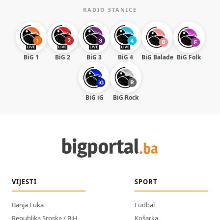
RADIO STANICE
BiG 1
BiG 2
BiG 3
BiG 4
BiG Balade
BiG Folk
BiG iG
BiG Rock
VIJESTI
SPORT
Banja Luka
Fudbal
Republika Srpska / BiH
Košarka