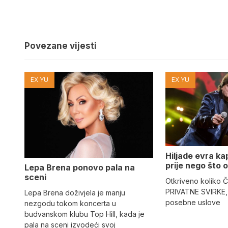
Povezane vijesti
EX YU
EX YU
Hiljade evra kap
prije nego što o
Lepa Brena ponovo pala na
sceni
Otkriveno koliko Č
PRIVATNE SVIRKE, 
Lepa Brena doživjela je manju
posebne uslove
nezgodu tokom koncerta u
budvanskom klubu Top Hill, kada je
pala na sceni izvodeći svoj