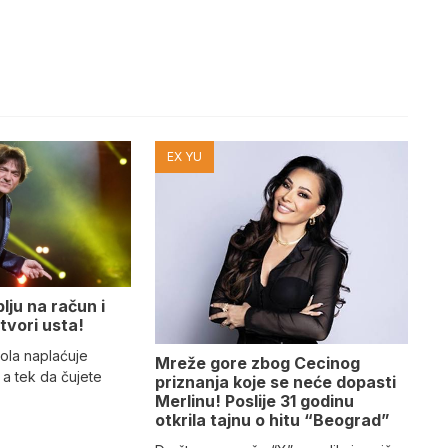
EX YU
lju na račun i
tvori usta!
ola naplaćuje
Mreže gore zbog Cecinog
a tek da čujete
priznanja koje se neće dopasti
Merlinu! Poslije 31 godinu
otkrila tajnu o hitu “Beograd”