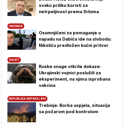
svaku priliku koristi za
netrpeljivost prema Srbima
HRONIKA
Osumnjičeni za pomaganje u
napadu na Dabića ide na slobodu:
Nikoliću predložen kućni pritvor
SVIJET
Ruske snage otkrile dokaze:
Ukrajinski vojnici poslužili za
eksperiment, na njima isprobana
vakcina
REPUBLIKA SRPSKA / BIH
Trebinje: Borba uspjela, situacija
sa požarom pod kontrolom