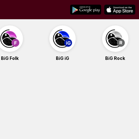
BiG Folk
BiG iG
BiG Rock