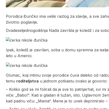
Porodica Đuričko ima veliki razlog za slavlje, a sve zahv
životno poglavlje.
Dvadesetjednogodišnja Nađa završila je koledž i za sobo
Ipak, koledž je završen, soba u domu spremna za iselje
leto u Americi.
Glumac, koji intimu svoje porodice čuva daleko od radoz
temu
roditeljstva
u jednom potkastu ovako je govorio:
– Koliko god se mi folirali da je sve to patrijarhat, sv
viče: „Babo!“. Kad si gladan ili tužan, isto. Uglavnom ž
kad padnu viču: „Mama“. Mene je to uvek deprimiralo – 