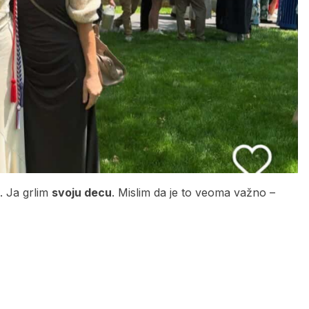
. Ja grlim
svoju decu
. Mislim da je to veoma važno –