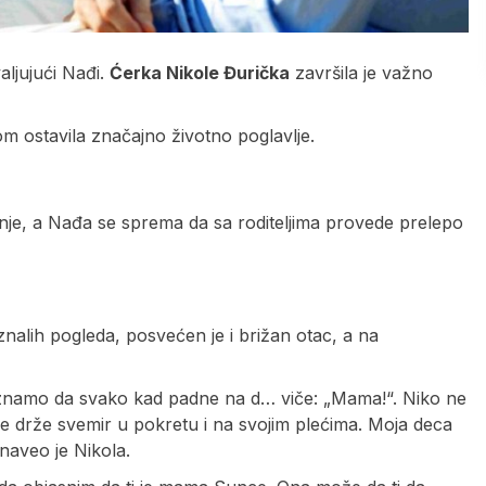
aljujući Nađi.
Ćerka Nikole Đurička
završila je važno
m ostavila značajno životno poglavlje.
nje, a Nađa se sprema da sa roditeljima provede prelepo
nalih pogleda, posvećen je i brižan otac, a na
i mi znamo da svako kad padne na d… viče: „Mama!“. Niko ne
ene drže svemir u pokretu i na svojim plećima. Moja deca
naveo je Nikola.