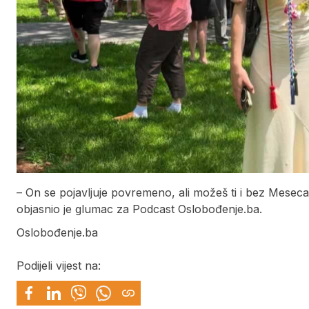
– On se pojavljuje povremeno, ali možeš ti i bez Meseca
objasnio je glumac za Podcast Oslobođenje.ba.
Oslobođenje.ba
Podijeli vijest na: