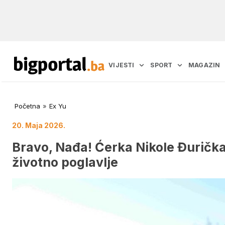
VIJESTI
SPORT
MAGAZIN
Početna
»
Ex Yu
20. Maja 2026.
Bravo, Nađa! Ćerka Nikole Đurička
životno poglavlje