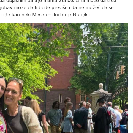
 da objasnim da ti je mama Sunce. Ona može da ti da
 ljubav može da ti bude previše i da ne možeš da se
 ti dođe kao neki Mesec – dodao je Đuričko.