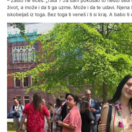
– Zašto ne vičeš: „Tata“? Ja sam pokušao to nešto sebi
život, a može i da ti ga uzme. Može i da te udavi. Njena
iskobeljaš iz toga. Bez toga ti veneš i ti si kraj. A babo