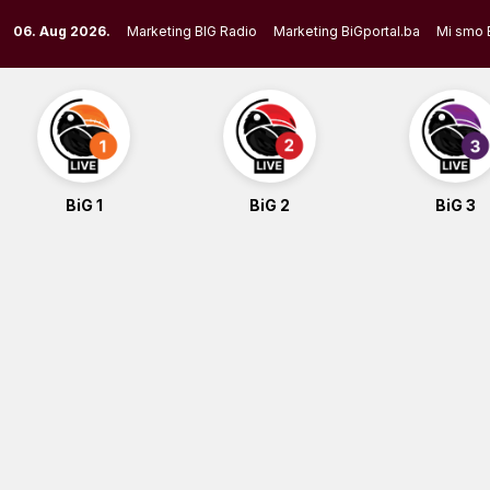
Skip
06. Aug 2026.
Marketing BIG Radio
Marketing BiGportal.ba
Mi smo 
to
content
BiG 1
BiG 2
BiG 3