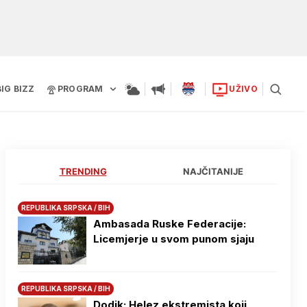
BIG BIZZ
PROGRAM
UŽIVO
TRENDING
NAJČITANIJE
REPUBLIKA SRPSKA / BIH
Ambasada Ruske Federacije:
Licemjerje u svom punom sjaju
REPUBLIKA SRPSKA / BIH
Dodik: Helez ekstremista koji