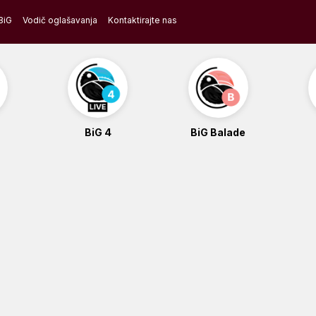
BiG
Vodič oglašavanja
Kontaktirajte nas
BiG 4
BiG Balade