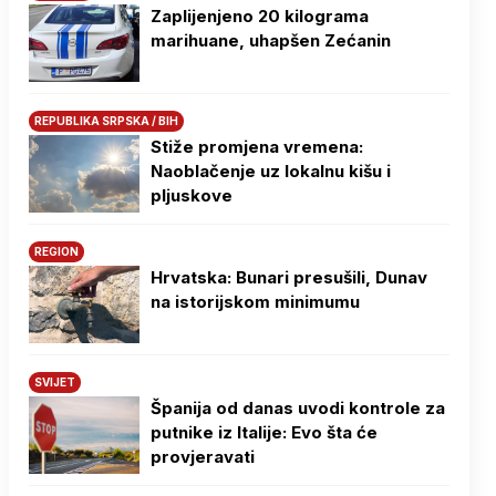
Zaplijenjeno 20 kilograma
marihuane, uhapšen Zećanin
REPUBLIKA SRPSKA / BIH
Stiže promjena vremena:
Naoblačenje uz lokalnu kišu i
pljuskove
REGION
Hrvatska: Bunari presušili, Dunav
na istorijskom minimumu
SVIJET
Španija od danas uvodi kontrole za
putnike iz Italije: Evo šta će
provjeravati