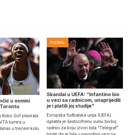
FUDBAL
Skandal u UEFA: “Infantino bio
u vezi sa radnicom, unaprijedili
nčić u osmini
je i platili joj studije”
u Torontu
Evropska fudbalska unija (UEFA)
 Koko Gof plasirala
isplatila je šestocifrenu sumu bivšoj
VTA turnira u
radnici za koju izvori lista “Telegraf”
danas u trećem kolu
tvrde da je bila u navodnoj vezi sa