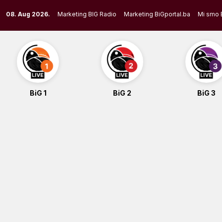
Skip
08. Aug 2026.
Marketing BIG Radio
Marketing BiGportal.ba
Mi smo 
to
content
BiG 1
BiG 2
BiG 3