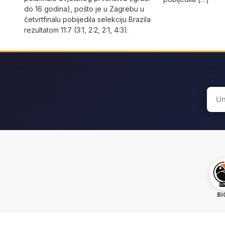
do 16 godina), pošto je u Zagrebu u
četvrtfinalu pobijedila selekciju Brazila
rezultatom 11:7 (3:1, 2:2, 2:1, 4:3).
Sear
for:
Bi