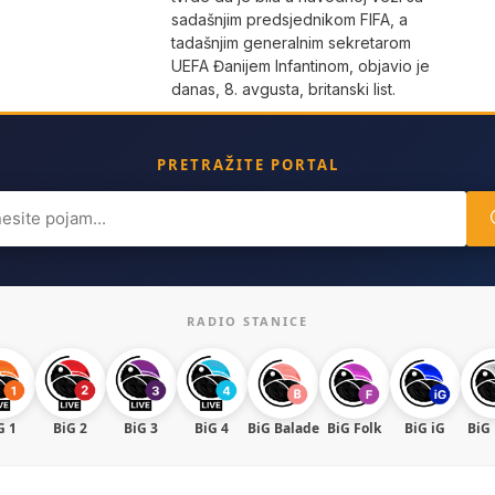
sadašnjim predsjednikom FIFA, a
tadašnjim generalnim sekretarom
UEFA Đanijem Infantinom, objavio je
danas, 8. avgusta, britanski list.
PRETRAŽITE PORTAL
ch
RADIO STANICE
G 1
BiG 2
BiG 3
BiG 4
BiG Balade
BiG Folk
BiG iG
BiG