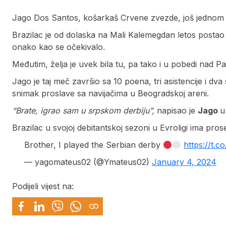
Jago Dos Santos, košarkaš Crvene zvezde, još jednom j
Brazilac je od dolaska na Mali Kalemegdan letos postao 
onako kao se očekivalo.
Međutim, želja je uvek bila tu, pa tako i u pobedi nad P
Jago je taj meč završio sa 10 poena, tri asistencije i d
snimak proslave sa navijačima u Beogradskoj areni.
“Brate, igrao sam u srpskom derbiju”,
napisao je
Jago
u
Brazilac u svojoj debitantskoj sezoni u Evroligi ima pros
Brother, I played the Serbian derby
https://t.
— yagomateus02 (@Ymateus02)
January 4, 2024
Podijeli vijest na: