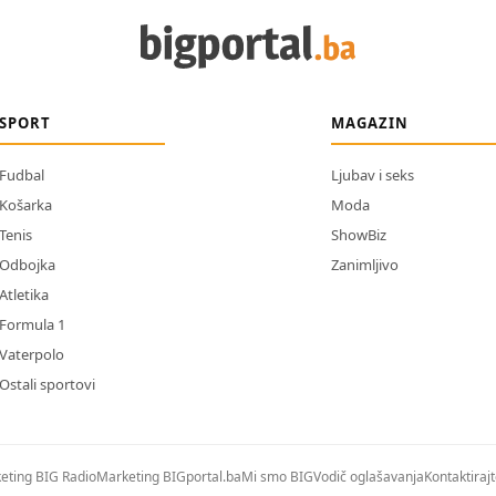
SPORT
MAGAZIN
Fudbal
Ljubav i seks
Košarka
Moda
Tenis
ShowBiz
Odbojka
Zanimljivo
Atletika
Formula 1
Vaterpolo
Ostali sportovi
eting BIG Radio
Marketing BIGportal.ba
Mi smo BIG
Vodič oglašavanja
Kontaktiraj