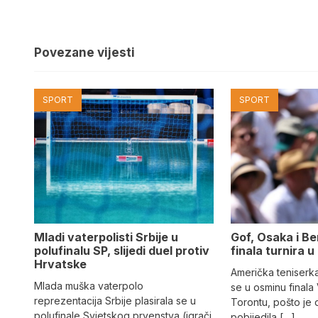
Povezane vijesti
SPORT
SPORT
Mladi vaterpolisti Srbije u
Gof, Osaka i Be
polufinalu SP, slijedi duel protiv
finala turnira 
Hrvatske
Američka teniserka
Mlada muška vaterpolo
se u osminu finala 
reprezentacija Srbije plasirala se u
Torontu, pošto je 
polufinale Svjetskog prvenstva (igrači
pobijedila […]