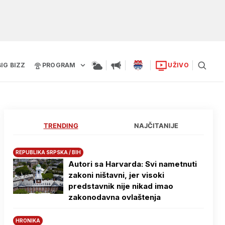
BIG BIZZ
PROGRAM
UŽIVO
TRENDING
NAJČITANIJE
REPUBLIKA SRPSKA / BIH
Autori sa Harvarda: Svi nametnuti
zakoni ništavni, jer visoki
predstavnik nije nikad imao
zakonodavna ovlaštenja
HRONIKA