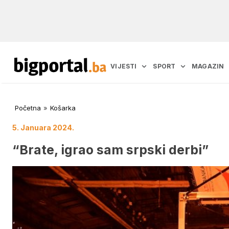
VIJESTI
SPORT
MAGAZIN
Početna
»
Košarka
5. Januara 2024.
“Brate, igrao sam srpski derbi”