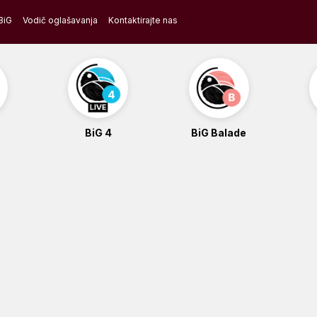
BiG
Vodič oglašavanja
Kontaktirajte nas
BiG 4
BiG Balade