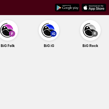
BiG Folk
BiG iG
BiG Rock