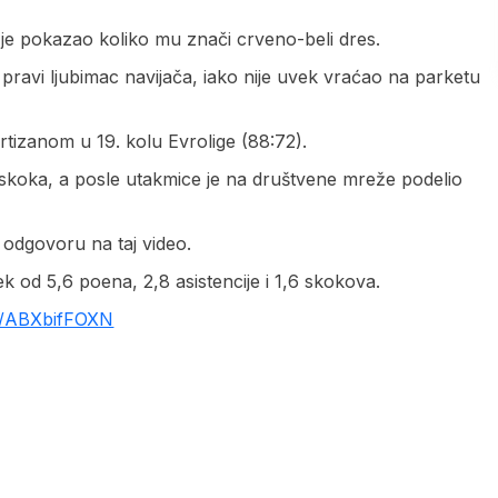
e pokazao koliko mu znači crveno-beli dres.
pravi ljubimac navijača, iako nije uvek vraćao na parketu
artizanom u 19. kolu Evrolige (88:72).
va skoka, a posle utakmice je na društvene mreže podelio
 odgovoru na taj video.
ek od 5,6 poena, 2,8 asistencije i 1,6 skokova.
co/ABXbifFOXN