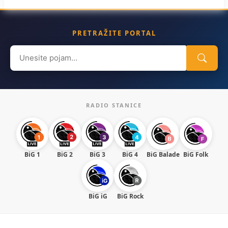
PRETRAŽITE PORTAL
Search
for:
RADIO STANICE
BiG 1
BiG 2
BiG 3
BiG 4
BiG Balade
BiG Folk
BiG iG
BiG Rock