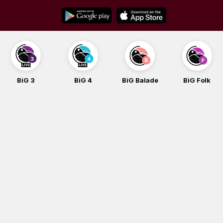
Skip
to
content
BiG 3
BiG 4
BiG Balade
BiG Folk