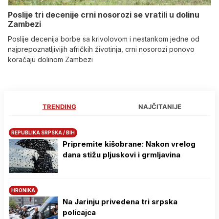
Poslije tri decenije crni nosorozi se vratili u dolinu
Zambezi
Poslije decenija borbe sa krivolovom i nestankom jedne od
najprepoznatljivijih afričkih životinja, crni nosorozi ponovo
koračaju dolinom Zambezi
TRENDING
NAJČITANIJE
REPUBLIKA SRPSKA / BIH
Pripremite kišobrane: Nakon vrelog
dana stižu pljuskovi i grmljavina
HRONIKA
Na Јarinju privedena tri srpska
policajca