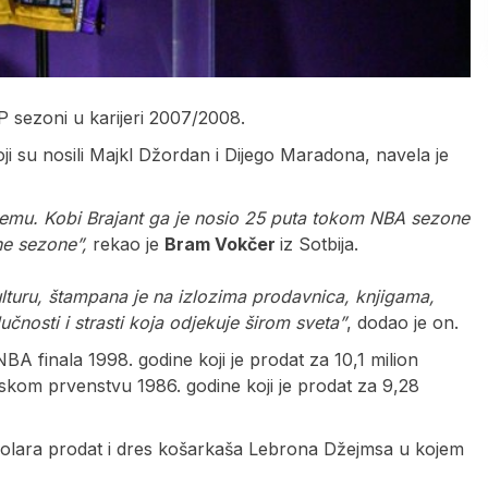
VP sezoni u karijeri 2007/2008.
oji su nosili Majkl Džordan i Dijego Maradona, navela je
remu. Kobi Brajant ga je nosio 25 puta tokom NBA sezone
ne sezone”,
rekao je
Bram Vokčer
iz Sotbija.
kulturu, štampana je na izlozima prodavnica, knjigama,
čnosti i strasti koja odjekuje širom sveta”
, dodao je on.
A finala 1998. godine koji je prodat za 10,1 milion
tskom prvenstvu 1986. godine koji je prodat za 9,28
a dolara prodat i dres košarkaša Lebrona Džejmsa u kojem