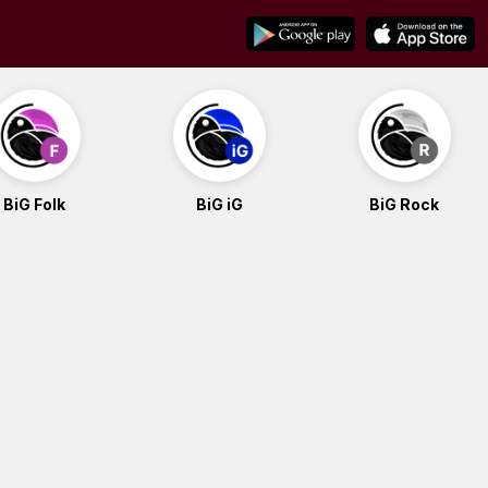
BiG Folk
BiG iG
BiG Rock