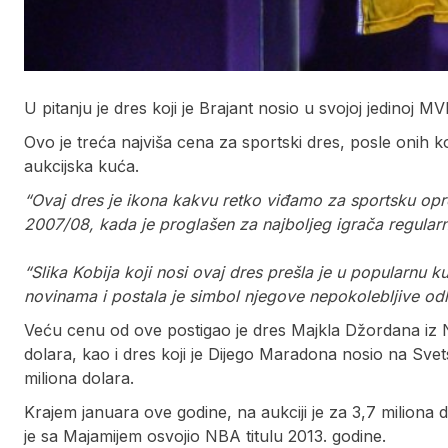
U pitanju je dres koji je Brajant nosio u svojoj jedinoj M
Ovo je treća najviša cena za sportski dres, posle onih k
aukcijska kuća.
“Ovaj dres je ikona kakvu retko viđamo za sportsku op
2007/08, kada je proglašen za najboljeg igrača regular
“Slika Kobija koji nosi ovaj dres prešla je u popularnu 
novinama i postala je simbol njegove nepokolebljive odlu
Veću cenu od ove postigao je dres Majkla Džordana iz NB
dolara, kao i dres koji je Dijego Maradona nosio na Sve
miliona dolara.
Krajem januara ove godine, na aukciji je za 3,7 milion
je sa Majamijem osvojio NBA titulu 2013. godine.