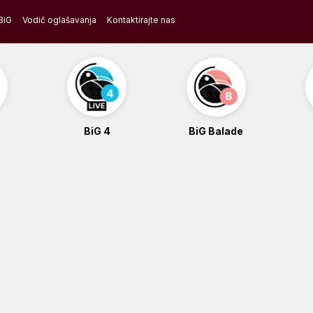
BiG
Vodič oglašavanja
Kontaktirajte nas
BiG 4
BiG Balade