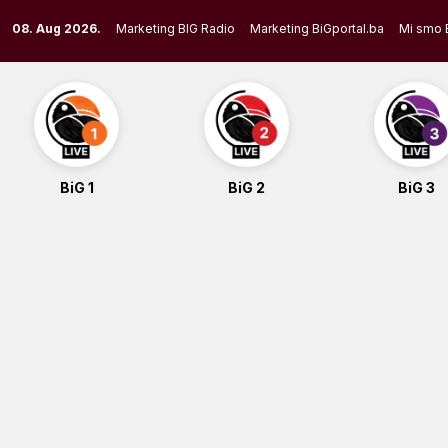
Skip
08. Aug 2026.
Marketing BIG Radio
Marketing BiGportal.ba
Mi smo 
to
content
BiG 1
BiG 2
BiG 3