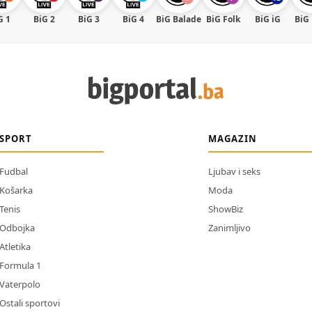
G 1
BiG 2
BiG 3
BiG 4
BiG Balade
BiG Folk
BiG iG
BiG
SPORT
MAGAZIN
Fudbal
Ljubav i seks
Košarka
Moda
Tenis
ShowBiz
Odbojka
Zanimljivo
Atletika
Formula 1
Vaterpolo
Ostali sportovi