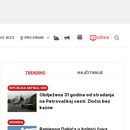
BIG BIZZ
PROGRAM
UŽIVO
TRENDING
NAJČITANIJE
REPUBLIKA SRPSKA / BIH
Obilježena 31 godina od stradanja
na Petrovačkoj cesti: Zločin bez
kazne
HRONIKA
Ranjenog Dabića u bolnici čuva