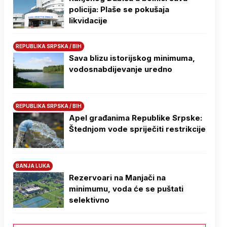
policija: Plaše se pokušaja
likvidacije
REPUBLIKA SRPSKA / BIH
Sava blizu istorijskog minimuma,
vodosnabdijevanje uredno
REPUBLIKA SRPSKA / BIH
Apel građanima Republike Srpske:
Štednjom vode spriječiti restrikcije
BANJA LUKA
Rezervoari na Manjači na
minimumu, voda će se puštati
selektivno