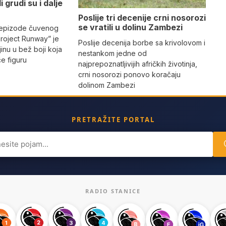
i grudi su i dalje
Poslije tri decenije crni nosorozi
se vratili u dolinu Zambezi
 epizode čuvenog
Project Runway” je
Poslije decenija borbe sa krivolovom i
jinu u bež boji koja
nestankom jedne od
iče figuru
najprepoznatljivijih afričkih životinja,
crni nosorozi ponovo koračaju
dolinom Zambezi
PRETRAŽITE PORTAL
ch
RADIO STANICE