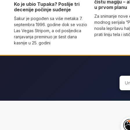
čistu magiju – al
Ko je ubio Tupaka? Poslije tri
u prvom planu
decenije počinje suđenje
Za snimanje nove
Šakur je pogođen sa više metaka 7.
modnog serijala “
septembra 1996. godine dok se vozio
nosila lepršavu hal
Las Vegas Stripom, a od posljedica
prati liniju tela i ist
ranjavanja preminuo je šest dana
kasnije u 25. godini
Sear
for: