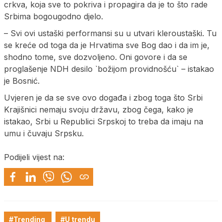
crkva, koja sve to pokriva i propagira da je to što rade
Srbima bogougodno djelo.
– Svi ovi ustaški performansi su u utvari kleroustaški. Tu
se kreće od toga da je Hrvatima sve Bog dao i da im je,
shodno tome, sve dozvoljeno. Oni govore i da se
proglašenje NDH desilo `božijom providnošću` – istakao
je Bosnić.
Uvjeren je da se sve ovo događa i zbog toga što Srbi
Krajišnici nemaju svoju državu, zbog čega, kako je
istakao, Srbi u Republici Srpskoj to treba da imaju na
umu i čuvaju Srpsku.
Podijeli vijest na:
#Trending
#U trendu