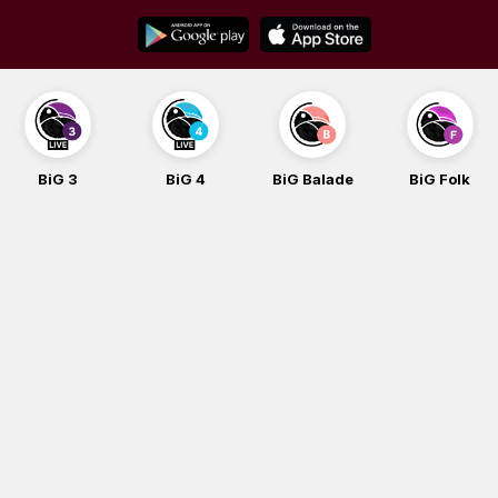
Skip
to
content
BiG 3
BiG 4
BiG Balade
BiG Folk