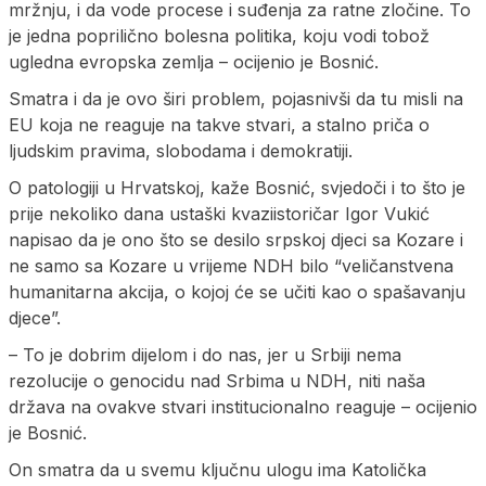
mržnju, i da vode procese i suđenja za ratne zločine. To
je jedna poprilično bolesna politika, koju vodi tobož
ugledna evropska zemlja – ocijenio je Bosnić.
Smatra i da je ovo širi problem, pojasnivši da tu misli na
EU koja ne reaguje na takve stvari, a stalno priča o
ljudskim pravima, slobodama i demokratiji.
O patologiji u Hrvatskoj, kaže Bosnić, svjedoči i to što je
prije nekoliko dana ustaški kvaziistoričar Igor Vukić
napisao da je ono što se desilo srpskoj djeci sa Kozare i
ne samo sa Kozare u vrijeme NDH bilo “veličanstvena
humanitarna akcija, o kojoj će se učiti kao o spašavanju
djece”.
– To je dobrim dijelom i do nas, jer u Srbiji nema
rezolucije o genocidu nad Srbima u NDH, niti naša
država na ovakve stvari institucionalno reaguje – ocijenio
je Bosnić.
On smatra da u svemu ključnu ulogu ima Katolička