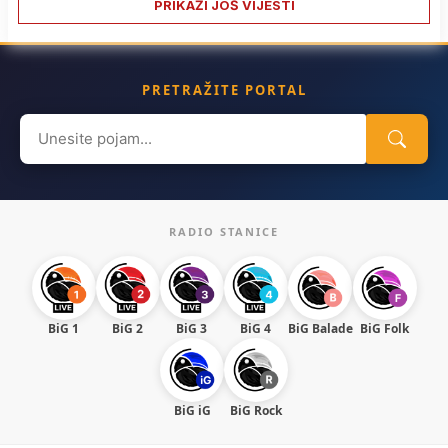
PRIKAŽI JOŠ VIJESTI
PRETRAŽITE PORTAL
Search
for:
RADIO STANICE
BiG 1
BiG 2
BiG 3
BiG 4
BiG Balade
BiG Folk
BiG iG
BiG Rock