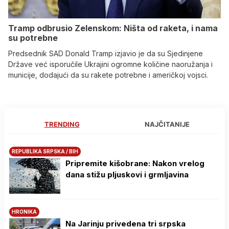
Tramp odbrusio Zelenskom: Ništa od raketa, i nama
su potrebne
Predsednik SAD Donald Tramp izjavio je da su Sjedinjene
Države već isporučile Ukrajini ogromne količine naoružanja i
municije, dodajući da su rakete potrebne i američkoj vojsci.
TRENDING
NAJČITANIJE
REPUBLIKA SRPSKA / BIH
Pripremite kišobrane: Nakon vrelog
dana stižu pljuskovi i grmljavina
HRONIKA
Na Јarinju privedena tri srpska