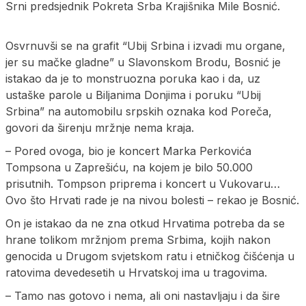
Srni predsjednik Pokreta Srba Krajišnika Mile Bosnić.
Osvrnuvši se na grafit “Ubij Srbina i izvadi mu organe,
jer su mačke gladne” u Slavonskom Brodu, Bosnić je
istakao da je to monstruozna poruka kao i da, uz
ustaške parole u Biljanima Donjima i poruku “Ubij
Srbina” na automobilu srpskih oznaka kod Poreča,
govori da širenju mržnje nema kraja.
– Pored ovoga, bio je koncert Marka Perkovića
Tompsona u Zaprešiću, na kojem je bilo 50.000
prisutnih. Tompson priprema i koncert u Vukovaru…
Ovo što Hrvati rade je na nivou bolesti – rekao je Bosnić.
On je istakao da ne zna otkud Hrvatima potreba da se
hrane tolikom mržnjom prema Srbima, kojih nakon
genocida u Drugom svjetskom ratu i etničkog čišćenja u
ratovima devedesetih u Hrvatskoj ima u tragovima.
– Tamo nas gotovo i nema, ali oni nastavljaju i da šire