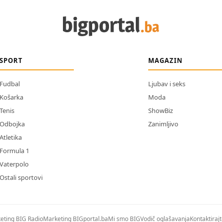
SPORT
MAGAZIN
Fudbal
Ljubav i seks
Košarka
Moda
Tenis
ShowBiz
Odbojka
Zanimljivo
Atletika
Formula 1
Vaterpolo
Ostali sportovi
eting BIG Radio
Marketing BIGportal.ba
Mi smo BIG
Vodič oglašavanja
Kontaktiraj