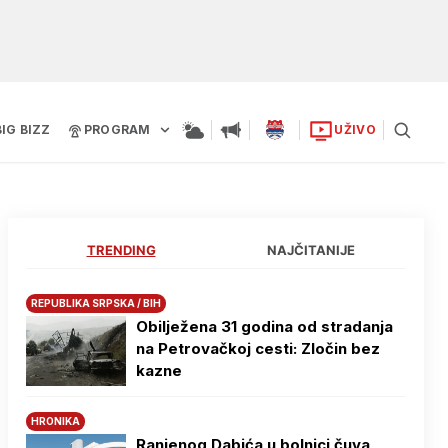
BIG BIZZ
PROGRAM
UŽIVO
TRENDING
NAJČITANIJE
REPUBLIKA SRPSKA / BIH
Obilježena 31 godina od stradanja
na Petrovačkoj cesti: Zločin bez
kazne
HRONIKA
Ranjenog Dabića u bolnici čuva