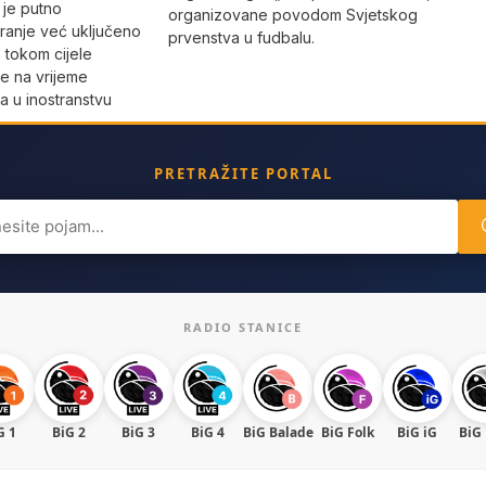
 je putno
organizovane povodom Svjetskog
ranje već uključeno
prvenstva u fudbalu.
 tokom cijele
e na vrijeme
a u inostranstvu
PRETRAŽITE PORTAL
ch
RADIO STANICE
G 1
BiG 2
BiG 3
BiG 4
BiG Balade
BiG Folk
BiG iG
BiG