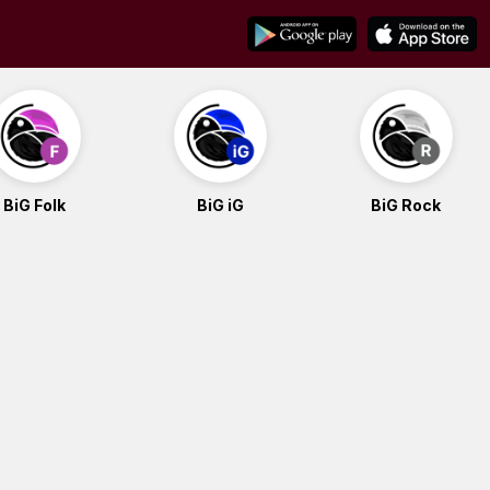
BiG Folk
BiG iG
BiG Rock