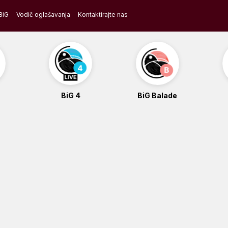
BiG
Vodič oglašavanja
Kontaktirajte nas
BiG 4
BiG Balade