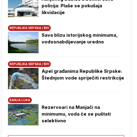
policija: Plaše se pokušaja
likvidacije
REPUBLIKA SRPSKA / BIH
Sava blizu istorijskog minimuma,
vodosnabdijevanje uredno
REPUBLIKA SRPSKA / BIH
Apel građanima Republike Srpske:
Štednjom vode spriječiti restrikcije
BANJA LUKA
Rezervoari na Manjači na
minimumu, voda će se puštati
selektivno