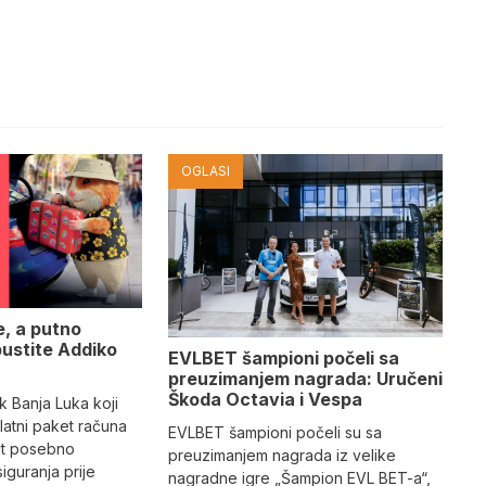
OGLASI
e, a putno
pustite Addiko
EVLBET šampioni počeli sa
preuzimanjem nagrada: Uručeni
Škoda Octavia i Vespa
k Banja Luka koji
 Zlatni paket računa
EVLBET šampioni počeli su sa
ut posebno
preuzimanjem nagrada iz velike
iguranja prije
nagradne igre „Šampion EVL BET-a“,