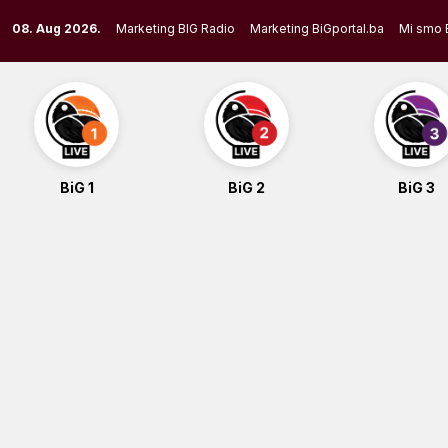
Skip
08. Aug 2026.
Marketing BIG Radio
Marketing BiGportal.ba
Mi smo 
to
content
BiG 1
BiG 2
BiG 3