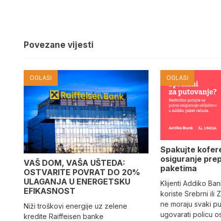
Povezane vijesti
OGLASI
OGLASI
Spakujte kofer
osiguranje pre
VAŠ DOM, VAŠA UŠTEDA:
paketima
OSTVARITE POVRAT DO 20%
ULAGANJA U ENERGETSKU
Klijenti Addiko Ban
EFIKASNOST
koriste Srebrni ili
ne moraju svaki p
Niži troškovi energije uz zelene
ugovarati policu os
kredite Raiffeisen banke