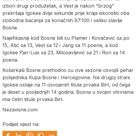
izbori drugi produžetak, a Vest je nakon “brzog”
prekršaja Igokee dvije sekunde prije kraja iskoristio oba
slobodna bacanja za konačnih 97:100 i veliko slavlje
Bosne.
Najefikasniji kod Bosne bili su Plamer i Kovačević sa po
15, Atić sa 13, Vest sa 12 i Jang sa 11 poena, a kod
Igokee Pjer-Luis sa 23, Milosavljević sa 21 i Rori sa 14
poena.
Košarkaši Bosne prethodno su ove sezone osvojili pehar
pobjednika Kupa Bosne i Hercegovine. Na drugoj strani
Igokea ostaje na 11 osvojenih titula prvaka BiH, od čega
je deset u posljednjih 14 godina. Bosna u svojim vitrinama
ima četiri titule prvaka BiH.
Nezavisne.com
Podijeli vijest na: