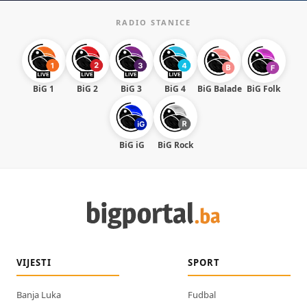
RADIO STANICE
BiG 1
BiG 2
BiG 3
BiG 4
BiG Balade
BiG Folk
BiG iG
BiG Rock
VIJESTI
SPORT
Banja Luka
Fudbal