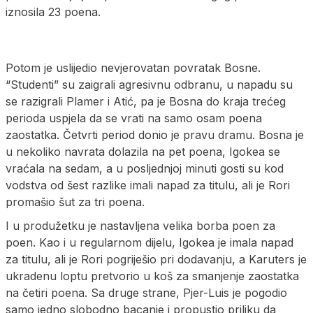
iznosila 23 poena.
Potom je uslijedio nevjerovatan povratak Bosne.
“Studenti” su zaigrali agresivnu odbranu, u napadu su
se razigrali Plamer i Atić, pa je Bosna do kraja trećeg
perioda uspjela da se vrati na samo osam poena
zaostatka. Četvrti period donio je pravu dramu. Bosna je
u nekoliko navrata dolazila na pet poena, Igokea se
vraćala na sedam, a u posljednjoj minuti gosti su kod
vodstva od šest razlike imali napad za titulu, ali je Rori
promašio šut za tri poena.
I u produžetku je nastavljena velika borba poen za
poen. Kao i u regularnom dijelu, Igokea je imala napad
za titulu, ali je Rori pogriješio pri dodavanju, a Karuters je
ukradenu loptu pretvorio u koš za smanjenje zaostatka
na četiri poena. Sa druge strane, Pjer-Luis je pogodio
samo jedno slobodno bacanje i propustio priliku da