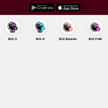
Skip
to
content
BiG 3
BiG 4
BiG Balade
BiG Folk