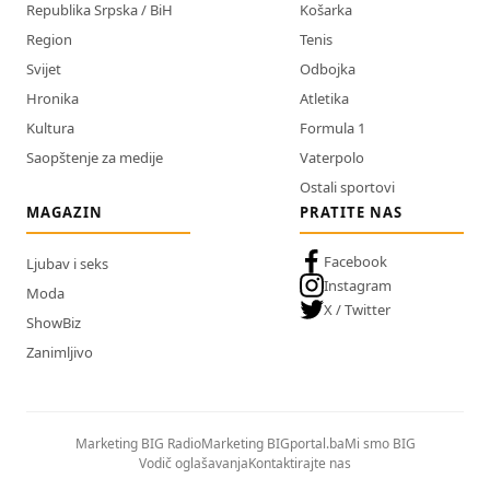
Republika Srpska / BiH
Košarka
Region
Tenis
Svijet
Odbojka
Hronika
Atletika
Kultura
Formula 1
Saopštenje za medije
Vaterpolo
Ostali sportovi
MAGAZIN
PRATITE NAS
Facebook
Ljubav i seks
Instagram
Moda
X / Twitter
ShowBiz
Zanimljivo
Marketing BIG Radio
Marketing BIGportal.ba
Mi smo BIG
Vodič oglašavanja
Kontaktirajte nas