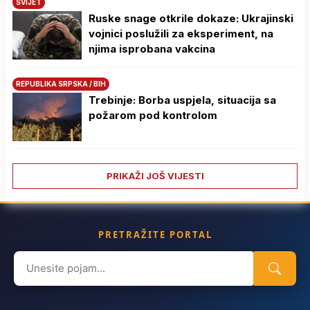
SVIJET
Ruske snage otkrile dokaze: Ukrajinski
vojnici poslužili za eksperiment, na
njima isprobana vakcina
REPUBLIKA SRPSKA / BIH
Trebinje: Borba uspjela, situacija sa
požarom pod kontrolom
PRIKAŽI JOŠ VIJESTI
PRETRAŽITE PORTAL
Search
for: