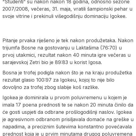
“Studenti” su nakon nakon 18 godina, odnosno sezone
2007/2008, večeras, 31. maja, vratili šampionski pehar u
svoje vitrine i prekinuli višegodišnju dominaciju Igokee.
Pitanje prvaka riješeno je tek nakon produžetaka. Nakon
trijumfa Bosne na gostovanju u Laktašima (76:70) u
prvoj utakmici, rezultat nakon 40 minuta igre večeras u
sarajevskoj Zetri bio je 89:83 u korist Igosa.
Bosna je trofej podigla nakon što je na kraju produžetka
rezultat glasio 100:97 za Igokeu, kojoj to nije bilo
dovoljno za trofej zbog slabije koš razlike.
Igokea je dominirala u prvom poluvremenu u kojem je
imala 17 poena prednosti te se nakon 20 minuta činilo da
će gosti uspjeti da odbrane prošlogodišnji naslov. Igokea
je agresivnom odbranom prisiljavala domaće na greške u
napadima, a preciznim šutevima konstantno povećavala
prednost koja je u prvim minutama drugog poluvremena