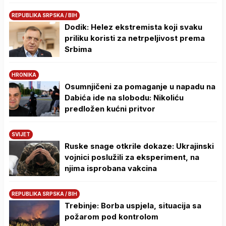
REPUBLIKA SRPSKA / BIH
Dodik: Helez ekstremista koji svaku
priliku koristi za netrpeljivost prema
Srbima
HRONIKA
Osumnjičeni za pomaganje u napadu na
Dabića ide na slobodu: Nikoliću
predložen kućni pritvor
SVIJET
Ruske snage otkrile dokaze: Ukrajinski
vojnici poslužili za eksperiment, na
njima isprobana vakcina
REPUBLIKA SRPSKA / BIH
Trebinje: Borba uspjela, situacija sa
požarom pod kontrolom