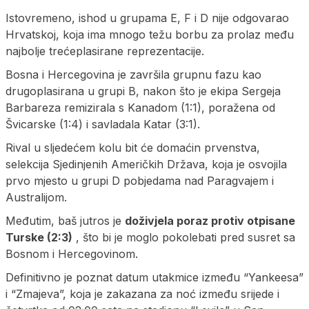
Istovremeno, ishod u grupama E, F i D nije odgovarao
Hrvatskoj, koja ima mnogo težu borbu za prolaz među
najbolje trećeplasirane reprezentacije.
Bosna i Hercegovina je završila grupnu fazu kao
drugoplasirana u grupi B, nakon što je ekipa Sergeja
Barbareza remizirala s Kanadom (1:1), poražena od
Švicarske (1:4) i savladala Katar (3:1).
Rival u sljedećem kolu bit će domaćin prvenstva,
selekcija Sjedinjenih Američkih Država, koja je osvojila
prvo mjesto u grupi D pobjedama nad Paragvajem i
Australijom.
Međutim, baš jutros je
doživjela poraz protiv otpisane
Turske (2:3)
, što bi je moglo pokolebati pred susret sa
Bosnom i Hercegovinom.
Definitivno je poznat datum utakmice između “Yankeesa”
i “Zmajeva”, koja je zakazana za noć između srijede i