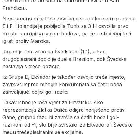
četvrtka od 02.00 sata na stadionu “Levi's” u San
Franciscu.
Neposredno prije toga završene su utakmice u grupama
E i F. Holandija je pobijedila Tunis sa 3:1 i osvojila prvo
mjesto u grupi sa sedam bodova, pa će u sljedećoj fazi
igrati protiv Maroka.
Japan je remizirao sa Švedskom (1:1), a kao
drugoplasirani dobio je duel s Brazilom, dok Švedska
nastavlja s treće pozicije.
Iz Grupe E, Ekvador je također osvojio treće mjesto,
završivši ispred mnogih konkurenata sa četiri boda
zahvaljujući boljoj gol-razlici.
Takav ishod je loša vijest za Hrvatsku. Ako
reprezentacija Zlatka Dalića odigra neriješeno protiv
Gane, grupnu fazu bi završila sa četiri boda i gol-
razlikom od -1, što bi je svrstalo iza Ekvadora i Švedske
među trećeplasiranim selekcijama.