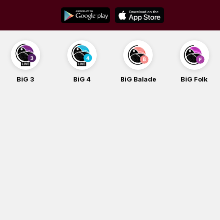
Skip
to
content
BiG 3
BiG 4
BiG Balade
BiG Folk