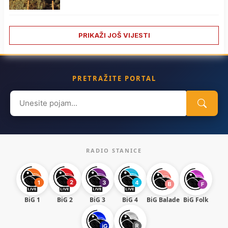
PRIKAŽI JOŠ VIJESTI
PRETRAŽITE PORTAL
Search
for:
RADIO STANICE
BiG 1
BiG 2
BiG 3
BiG 4
BiG Balade
BiG Folk