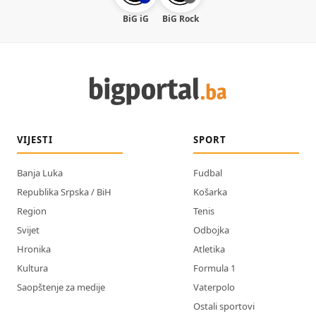
BiG iG
BiG Rock
VIJESTI
SPORT
Banja Luka
Fudbal
Republika Srpska / BiH
Košarka
Region
Tenis
Svijet
Odbojka
Hronika
Atletika
Kultura
Formula 1
Saopštenje za medije
Vaterpolo
Ostali sportovi