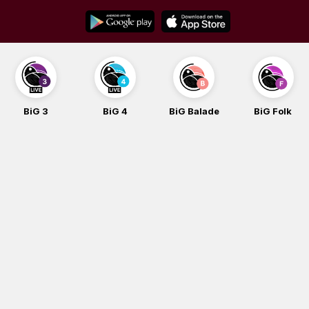
Skip
to
content
BiG 3
BiG 4
BiG Balade
BiG Folk