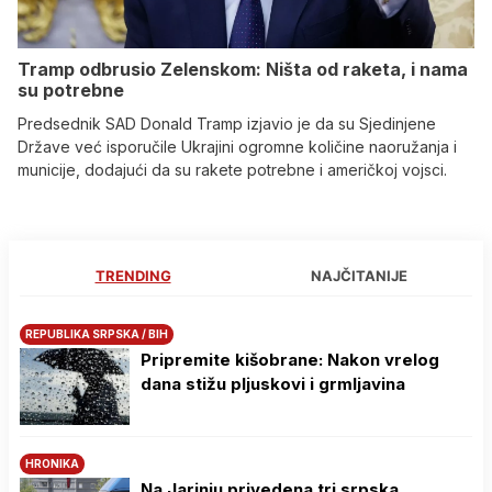
Tramp odbrusio Zelenskom: Ništa od raketa, i nama
su potrebne
Predsednik SAD Donald Tramp izjavio je da su Sjedinjene
Države već isporučile Ukrajini ogromne količine naoružanja i
municije, dodajući da su rakete potrebne i američkoj vojsci.
TRENDING
NAJČITANIJE
REPUBLIKA SRPSKA / BIH
Pripremite kišobrane: Nakon vrelog
dana stižu pljuskovi i grmljavina
HRONIKA
Na Јarinju privedena tri srpska