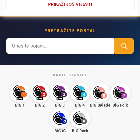
PRIKAŽI JOŠ VIJESTI
PRETRAŽITE PORTAL
Search
for:
RADIO STANICE
BiG 1
BiG 2
BiG 3
BiG 4
BiG Balade
BiG Folk
BiG iG
BiG Rock