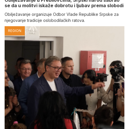
se da u molitvi iskaže dobrotu i ljubav prema slobodi
Obilježavanje organizuje Odbor Vlade Republike Srpske za
njegovanje tradicije oslobodilačkih ratova.
REGION