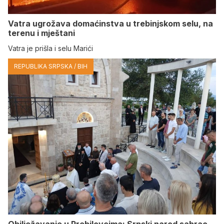
Vatra ugrožava domaćinstva u trebinjskom selu, na
terenu i mještani
Vatra je prišla i selu Marići
REPUBLIKA SRPSKA / BIH
Obilježavanje u Prebilovcima; Srpski narod sabrao