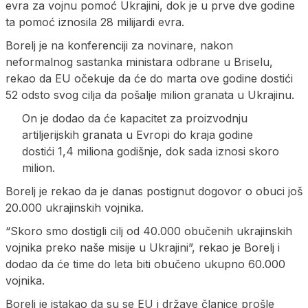
evra za vojnu pomoć Ukrajini, dok je u prve dve godine
ta pomoć iznosila 28 milijardi evra.
Borelj je na konferenciji za novinare, nakon
neformalnog sastanka ministara odbrane u Briselu,
rekao da EU očekuje da će do marta ove godine dostići
52 odsto svog cilja da pošalje milion granata u Ukrajinu.
On je dodao da će kapacitet za proizvodnju
artiljerijskih granata u Evropi do kraja godine
dostići 1,4 miliona godišnje, dok sada iznosi skoro
milion.
Borelj je rekao da je danas postignut dogovor o obuci još
20.000 ukrajinskih vojnika.
“Skoro smo dostigli cilj od 40.000 obučenih ukrajinskih
vojnika preko naše misije u Ukrajini”, rekao je Borelj i
dodao da će time do leta biti obučeno ukupno 60.000
vojnika.
Borelj je istakao da su se EU i države članice prošle