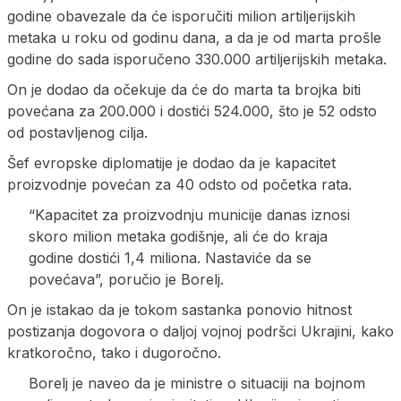
godine obavezale da će isporučiti milion artiljerijskih
metaka u roku od godinu dana, a da je od marta prošle
godine do sada isporučeno 330.000 artiljerijskih metaka.
On je dodao da očekuje da će do marta ta brojka biti
povećana za 200.000 i dostići 524.000, što je 52 odsto
od postavljenog cilja.
Šef evropske diplomatije je dodao da je kapacitet
proizvodnje povećan za 40 odsto od početka rata.
“Kapacitet za proizvodnju municije danas iznosi
skoro milion metaka godišnje, ali će do kraja
godine dostići 1,4 miliona. Nastaviće da se
povećava”, poručio je Borelj.
On je istakao da je tokom sastanka ponovio hitnost
postizanja dogovora o daljoj vojnoj podršci Ukrajini, kako
kratkoročno, tako i dugoročno.
Borelj je naveo da je ministre o situaciji na bojnom