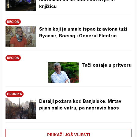
knjižicu
REGION
Srbin koji je umalo ispao iz aviona tuži
Ryanair, Boeing i General Electric
REGION
Tači ostaje u pritvoru
HRONIKA
Detalji požara kod Banjaluke: Mrtav
pijan palio vatru, pa napravio haos
PRIKAŽI JOŠ VIJESTI