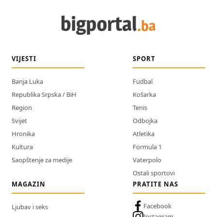
VIJESTI
SPORT
Banja Luka
Fudbal
Republika Srpska / BiH
Košarka
Region
Tenis
Svijet
Odbojka
Hronika
Atletika
Kultura
Formula 1
Saopštenje za medije
Vaterpolo
Ostali sportovi
MAGAZIN
PRATITE NAS
Facebook
Ljubav i seks
Instagram