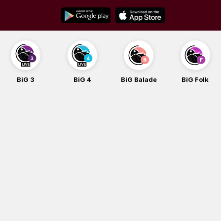
Skip
to
content
3
BiG 4
BiG Balade
BiG Folk
BiG