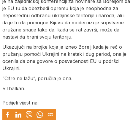
je na zajedničkoj konferenciji za novinare sa Boreljom da
je EU tu da obezbedi opremu koja je neophodna za
neposrednu odbranu ukrajinske teritorije i naroda, ali i
da je tu da pomogne Kijevu da modernizuje sopstvene
oružane snage tako da, kada se rat završi, može da
nastavi da brani svoju teritoriju.
Ukazujući na brojke koje je izneo Borelj kada je reč o
pružanju pomoći Ukrajini na kratak i dug period, ona je
ocenila da one govore o posvećenosti EU u podršci
Ukrajini.
“Cifre ne lažu”, poručila je ona.
RTbalkan.
Podijeli vijest na: