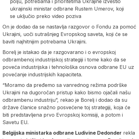
polju, potrebama i prioritetima Ukrajine izvestio
ukrajinski ministar odbrane Rustem Umerov, koji
se uključio preko video poziva
On je dodao da se nastavlja razgovor o Fondu za pomoć
Ukrajini, uoči sutrašnjeg Evropskog saveta, koji će se
baviti najhitnijim potrebama Ukrajini.
Borelj je istakao da je razgovarano i o evropskoj
odbrambenoj industrijskoj strategiji i tome kako da se
poveća industrijska i tehnološka osnova odbrane EU uz
povećanje industrijskih kapaciteta.
“Moramo da pređemo sa vanrednog režima podrške
Ukrajini na dugoročan pristup kako bismo ojačali našu
odbrambenu industriju”, rekao je Borelj i dodao da su
države članice snažno posvećene toj strategiji, koja će
biti predstavljena prvo Evropskoj komisiji, a potom i
Savetu EU.
Belgijska ministarka odbrane Ludivine Dedonder
rekla