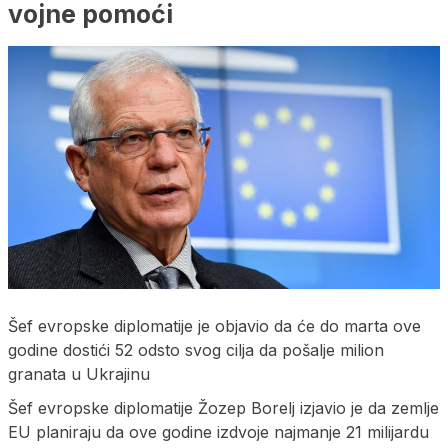
vojne pomoći
Šef evropske diplomatije je objavio da će do marta ove
godine dostići 52 odsto svog cilja da pošalje milion
granata u Ukrajinu
Šef evropske diplomatije Žozep Borelj izjavio je da zemlje
EU planiraju da ove godine izdvoje najmanje 21 milijardu