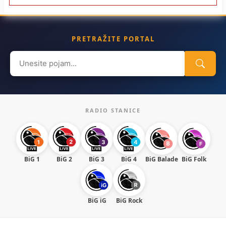
PRETRAŽITE PORTAL
Search
for:
RADIO STANICE
BiG 1
BiG 2
BiG 3
BiG 4
BiG Balade
BiG Folk
BiG iG
BiG Rock