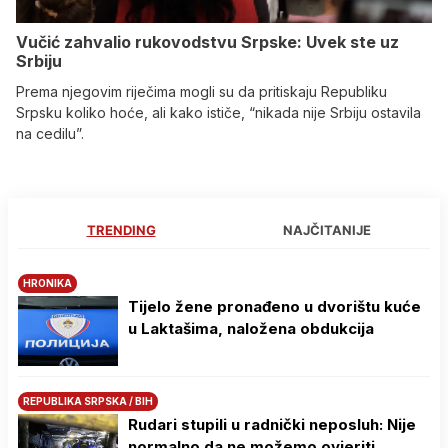
Vučić zahvalio rukovodstvu Srpske: Uvek ste uz
Srbiju
Prema njegovim riječima mogli su da pritiskaju Republiku
Srpsku koliko hoće, ali kako ističe, “nikada nije Srbiju ostavila
na cedilu”.
TRENDING
NAJČITANIJE
HRONIKA
Tijelo žene pronađeno u dvorištu kuće
u Laktašima, naložena obdukcija
REPUBLIKA SRPSKA / BIH
Rudari stupili u radnički neposluh: Nije
normalno da ne možemo ovjeriti