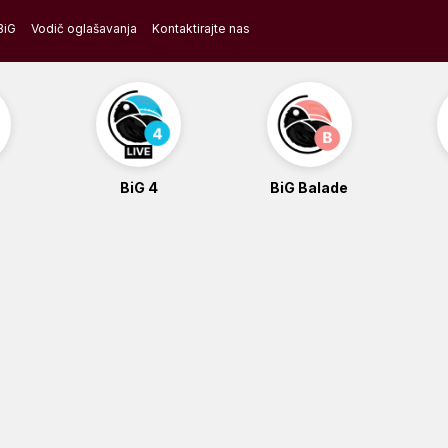
BiG
Vodič oglašavanja
Kontaktirajte nas
BiG 4
BiG Balade