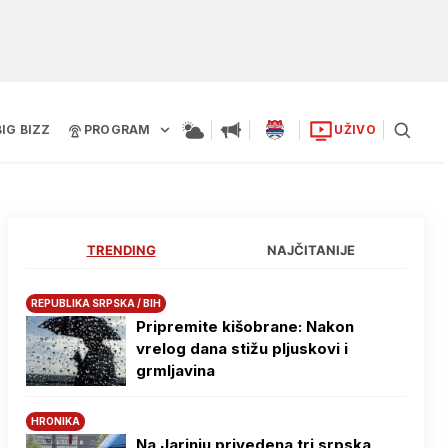
BIG BIZZ
PROGRAM
UŽIVO
TRENDING
NAJČITANIJE
REPUBLIKA SRPSKA / BIH
Pripremite kišobrane: Nakon
vrelog dana stižu pljuskovi i
grmljavina
HRONIKA
Na Јarinju privedena tri srpska