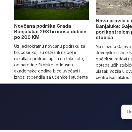
Nova pravila u
Novčana podrška Grada
Banjaluke: Gaje
Banjaluka: 293 brucoša dobiće
pod kontrolom 
po 200 KM
stubića
Uz jednokratnu novčanu podršku za
Na ulazu u Gajevu u
brucoše koji su ostvarili najbolje
Jevrejske i Ulice I
rezultate prilikom upisa na fakultete,
počeli su radovi n
od naredne školske, odnosno
potapajućih stubića
akademske godine biće uvećani i
ulazak vozila u o
iznosi stipendija za učenike i studente
centru Banjaluke.
Sear
for: