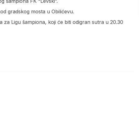
og šampiona FK “Levski”.
 kod gradskog mosta u Obilićevu.
 za Ligu šampiona, koji će biti odigran sutra u 20.30