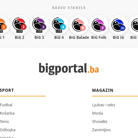
RADIO STANICE
G 1
BiG 2
BiG 3
BiG 4
BiG Balade
BiG Folk
BiG iG
BiG
SPORT
MAGAZIN
Fudbal
Ljubav i seks
Košarka
Moda
Tenis
ShowBiz
Odbojka
Zanimljivo