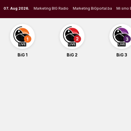
Skip
07. Aug 2026.
Marketing BIG Radio
Marketing BiGportal.ba
Mi smo 
to
content
BiG 1
BiG 2
BiG 3