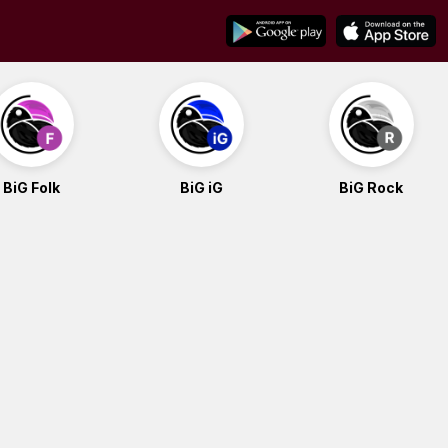
BiG Folk
BiG iG
BiG Rock