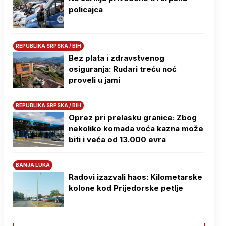
policajca
REPUBLIKA SRPSKA / BIH
Bez plata i zdravstvenog
osiguranja: Rudari treću noć
proveli u jami
REPUBLIKA SRPSKA / BIH
Oprez pri prelasku granice: Zbog
nekoliko komada voća kazna može
biti i veća od 13.000 evra
BANJA LUKA
Radovi izazvali haos: Kilometarske
kolone kod Prijedorske petlje