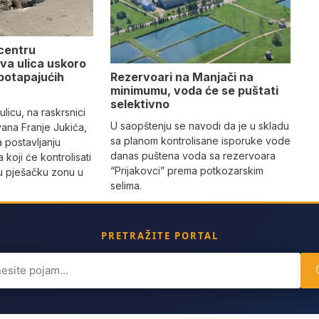
 centru
va ulica uskoro
Rezervoari na Manjači na
potapajućih
minimumu, voda će se puštati
selektivno
licu, na raskrsnici
U saopštenju se navodi da je u skladu
vana Franje Jukića,
sa planom kontrolisane isporuke vode
a postavljanju
danas puštena voda sa rezervoara
 koji će kontrolisati
“Prijakovci” prema potkozarskim
vu pješačku zonu u
selima.
PRETRAŽITE PORTAL
ch