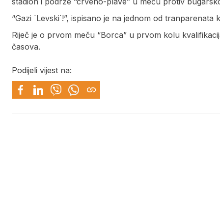
stadion i podrže “crveno-plave” u meču protiv bugarsk
“Gazi `Levski`!”, ispisano je na jednom od tranparenata
Riječ je o prvom meču “Borca” u prvom kolu kvalifikacija
časova.
Podijeli vijest na: