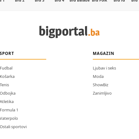
G 1
BiG 2
BiG 3
BiG 4
BiG Balade
BiG Folk
BiG iG
BiG
SPORT
MAGAZIN
Fudbal
Ljubav i seks
Košarka
Moda
Tenis
ShowBiz
Odbojka
Zanimljivo
Atletika
Formula 1
Vaterpolo
Ostali sportovi