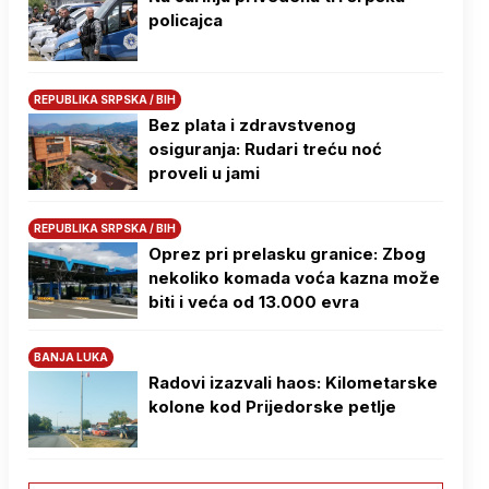
policajca
REPUBLIKA SRPSKA / BIH
Bez plata i zdravstvenog
osiguranja: Rudari treću noć
proveli u jami
REPUBLIKA SRPSKA / BIH
Oprez pri prelasku granice: Zbog
nekoliko komada voća kazna može
biti i veća od 13.000 evra
BANJA LUKA
Radovi izazvali haos: Kilometarske
kolone kod Prijedorske petlje