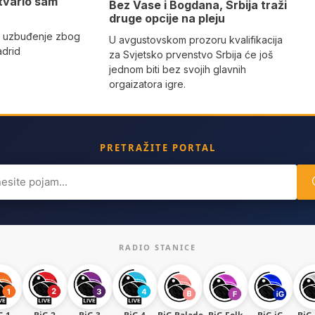
tvario sam
Bez Vase i Bogdana, Srbija traži
druge opcije na pleju
o uzbuđenje zbog
U avgustovskom prozoru kvalifikacija
adrid
za Svjetsko prvenstvo Srbija će još
jednom biti bez svojih glavnih
orgaizatora igre.
PRETRAŽITE PORTAL
ch
RADIO STANICE