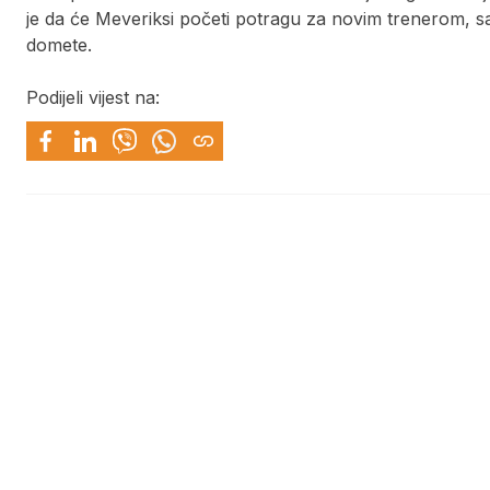
je da će Meveriksi početi potragu za novim trenerom, s
domete.
Podijeli vijest na: