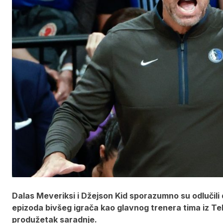
Dalas Meveriksi i Džejson Kid sporazumno su odlučili
epizoda bivšeg igrača kao glavnog trenera tima iz Te
produžetak saradnje.