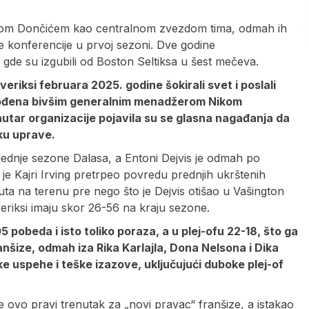
Lukom Dončićem kao centralnom zvezdom tima, odmah ih
konferencije u prvoj sezoni. Dve godine
a, gde su izgubili od Boston Seltiksa u šest mečeva.
riksi februara 2025. godine šokirali svet i poslali
vođena bivšim generalnim menadžerom Nikom
unutar organizacije pojavila su se glasna nagađanja da
ku uprave.
ednje sezone Dalasa, a Entoni Dejvis je odmah po
e Kajri Irving pretrpeo povredu prednjih ukrštenih
ta na terenu pre nego što je Dejvis otišao u Vašington
veriksi imaju skor 26-56 na kraju sezone.
 pobeda i isto toliko poraza, a u plej-ofu 22-18, što ga
anšize, odmah iza Rika Karlajla, Dona Nelsona i Dika
e uspehe i teške izazove, uključujući duboke plej-of
e ovo pravi trenutak za „novi pravac“ franšize, a istakao