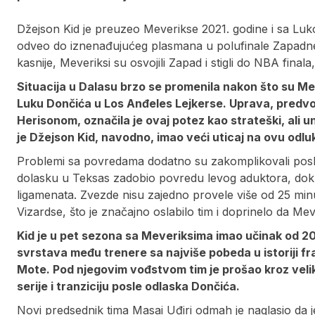
Džejson Kid je preuzeo Meverikse 2021. godine i sa 
odveo do iznenađujućeg plasmana u polufinale Zapadne 
kasnije, Meveriksi su osvojili Zapad i stigli do NBA final
Situacija u Dalasu brzo se promenila nakon što su Meve
Luku Dončića u Los Anđeles Lejkerse. Uprava, pred
Herisonom, označila je ovaj potez kao strateški, ali 
je Džejson Kid, navodno, imao veći uticaj na ovu odlu
Problemi sa povredama dodatno su zakomplikovali posl
dolasku u Teksas zadobio povredu levog aduktora, dok j
ligamenata. Zvezde nisu zajedno provele više od 25 minu
Vizardse, što je značajno oslabilo tim i doprinelo da Me
Kid je u pet sezona sa Meveriksima imao učinak od 205
svrstava među trenere sa najviše pobeda u istoriji fr
Mote. Pod njegovim vođstvom tim je prošao kroz velik
serije i tranziciju posle odlaska Dončića.
Novi predsednik tima Masai Uđiri odmah je naglasio da j