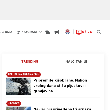
BIG BIZZ
PROGRAM
UŽIVO
TRENDING
NAJČITANIJE
REPUBLIKA SRPSKA / BIH
Pripremite kišobrane: Nakon
vrelog dana stižu pljuskovi i
grmljavina
HRONIKA
Na Јarinju privedena tri srpska