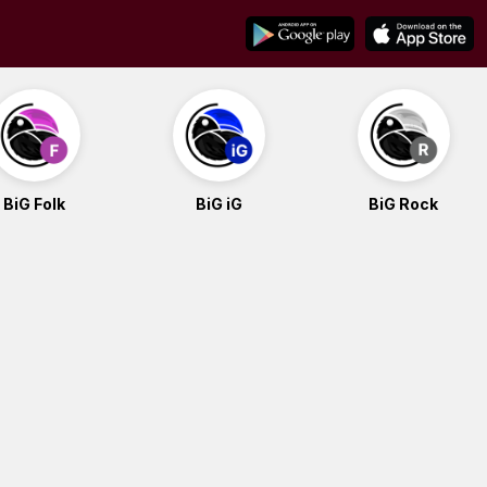
BiG Folk
BiG iG
BiG Rock