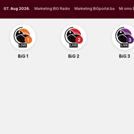
Skip
07. Aug 2026.
Marketing BIG Radio
Marketing BiGportal.ba
Mi smo 
to
content
BiG 1
BiG 2
BiG 3