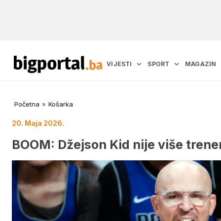
VIJESTI
SPORT
MAGAZIN
Početna
»
Košarka
20. Maja 2026.
BOOM: Džejson Kid nije više trene