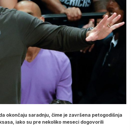
 da okončaju saradnju, čime je završena petogodišnja
ksasa, iako su pre nekoliko meseci dogovorili