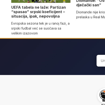
Diomande: “Os
dječački san”
UEFA tabela ne laže: Partizan
“spasao” srpski koeficijent –
Diomande nije kri
situacija, ipak, nepovoljna
prelaska u Real M
Evropska sezona tek je u ranoj fazi, a
srpski fudbal već se suočava sa
velikim izazovom
Sear
for: