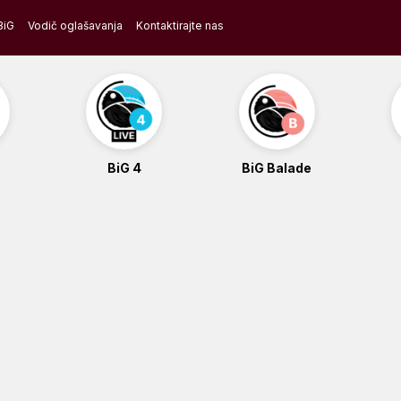
BiG
Vodič oglašavanja
Kontaktirajte nas
BiG 4
BiG Balade