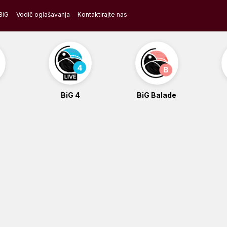
BiG
Vodič oglašavanja
Kontaktirajte nas
BiG 4
BiG Balade