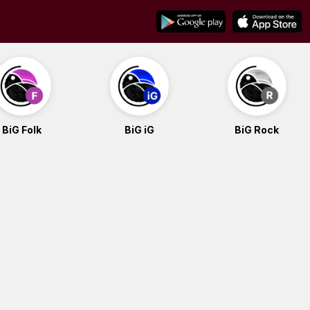
BiG Folk
BiG iG
BiG Rock