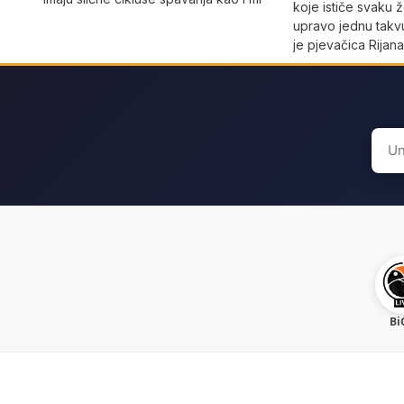
koje ističe svaku 
upravo jednu takvu
je pjevačica Rijan
Sear
for:
Bi