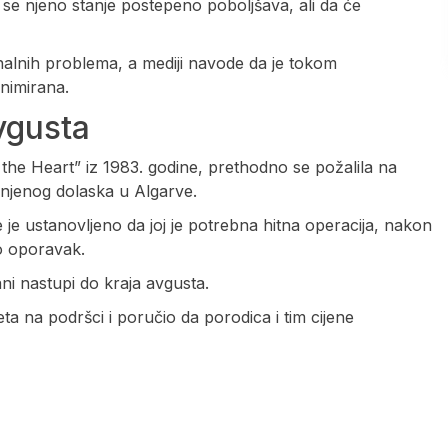
 se njeno stanje postepeno poboljšava, ali da će
nalnih problema, a mediji navode da je tokom
animirana.
vgusta
f the Heart” iz 1983. godine, prethodno se požalila na
n njenog dolaska u Algarve.
e je ustanovljeno da joj je potrebna hitna operacija, nakon
ao oporavak.
ni nastupi do kraja avgusta.
a na podršci i poručio da porodica i tim cijene