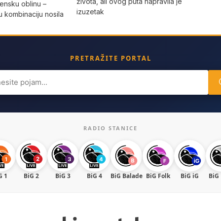
života, ali ovog puta napravila je
žensku oblinu –
izuzetak
 kombinaciju nosila
a
PRETRAŽITE PORTAL
ch
RADIO STANICE
G 1
BiG 2
BiG 3
BiG 4
BiG Balade
BiG Folk
BiG iG
BiG