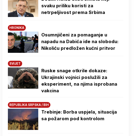
svaku priliku koristi za
netrpeljivost prema Srbima
HRONIKA
Osumnjičeni za pomaganje u
napadu na Dabića ide na slobodu:
Nikoliću predložen kućni pritvor
SVIJET
Ruske snage otkrile dokaze:
Ukrajinski vojnici poslužili za
eksperiment, na njima isprobana
vakcina
REPUBLIKA SRPSKA / BIH
Trebinje: Borba uspjela, situacija
sa požarom pod kontrolom