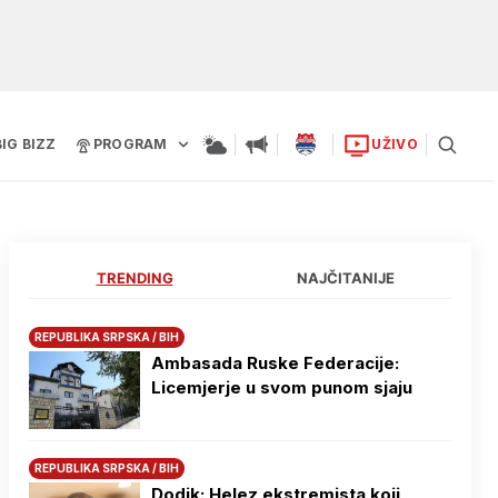
BIG BIZZ
PROGRAM
UŽIVO
TRENDING
NAJČITANIJE
REPUBLIKA SRPSKA / BIH
Ambasada Ruske Federacije:
Licemjerje u svom punom sjaju
REPUBLIKA SRPSKA / BIH
Dodik: Helez ekstremista koji