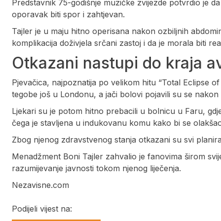
Predstavnik 75-godišnje muzičke zvijezde potvrdio je da
oporavak biti spor i zahtjevan.
Tajler je u maju hitno operisana nakon ozbiljnih abdomi
komplikacija doživjela srčani zastoj i da je morala biti re
Otkazani nastupi do kraja a
Pjevačica, najpoznatija po velikom hitu “Total Eclipse o
tegobe još u Londonu, a jači bolovi pojavili su se nako
Ljekari su je potom hitno prebacili u bolnicu u Faru, gdj
čega je stavljena u indukovanu komu kako bi se olakš
Zbog njenog zdravstvenog stanja otkazani su svi planira
Menadžment Boni Tajler zahvalio je fanovima širom svijet
razumijevanje javnosti tokom njenog liječenja.
Nezavisne.com
Podijeli vijest na: