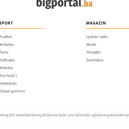
SPORT
MAGAZIN
Fudbal
Ljubav i seks
Košarka
Moda
Tenis
ShowBiz
Odbojka
Zanimljivo
Atletika
Formula 1
Vaterpolo
Ostali sportovi
eting BIG Radio
Marketing BIGportal.ba
Mi smo BIG
Vodič oglašavanja
Kontaktiraj