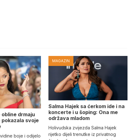
MAGAZIN
Salma Hajek sa ćerkom ide i na
koncerte i u šoping: Ona me
 obline drmaju
održava mladom
je pokazala svoje
e
Holivudska zvijezda Salma Hajek
rijetko dijeli trenutke iz privatnog
vidine boje i odijelo