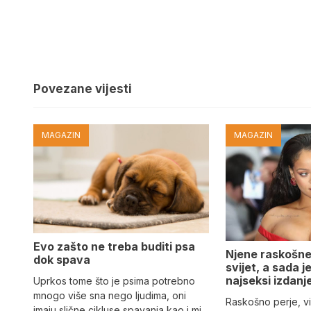
Povezane vijesti
MAGAZIN
MAGAZIN
Evo zašto ne treba buditi psa
Njene raskošne
dok spava
svijet, a sada 
najseksi izdanj
Uprkos tome što je psima potrebno
mnogo više sna nego ljudima, oni
Raskošno perje, vi
imaju slične cikluse spavanja kao i mi