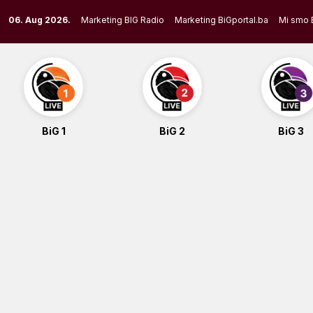
Skip
06. Aug 2026.
Marketing BIG Radio
Marketing BiGportal.ba
Mi smo 
to
content
BiG 1
BiG 2
BiG 3