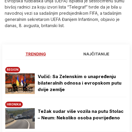
Evropska fudbalska unija (UEFA) isplatila je šestocifrenu sumu
bivšoj radnici za koju izvori lista “Telegraf” tvrde da je bila u
navodnoj vezi sa sadašnjim predsjednikom FIFA, a tadašnjim
generalnim sekretarom UEFA Đanijem Infantinom, objavio je
danas, 8. avgusta, britanski list.
TRENDING
NAJČITANIJE
REGION
Vučić: Sa Zelenskim o unapređenju
bilateralnih odnosa i evropskom putu
dvije zemlje
HRONIKA
Težak sudar više vozila na putu Stolac
– Neum: Nekoliko osoba povrijeđeno