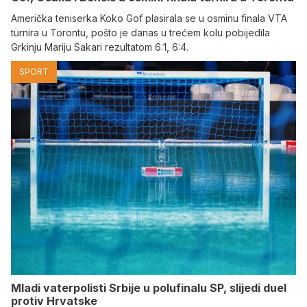
Američka teniserka Koko Gof plasirala se u osminu finala VTA
turnira u Torontu, pošto je danas u trećem kolu pobijedila
Grkinju Mariju Sakari rezultatom 6:1, 6:4.
SPORT
Mladi vaterpolisti Srbije u polufinalu SP, slijedi duel
protiv Hrvatske