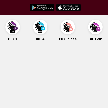
Skip
to
content
BiG 4
BiG Balade
BiG Folk
BiG iG