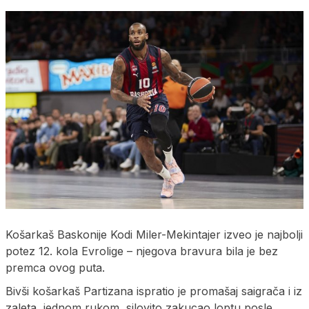
Košarkaš Baskonije Kodi Miler-Mekintajer izveo je najbolji
potez 12. kola Evrolige – njegova bravura bila je bez
premca ovog puta.
Bivši košarkaš Partizana ispratio je promašaj saigrača i iz
zaleta, jednom rukom, silovito zakucao loptu posle