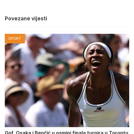
Povezane vijesti
SPORT
Gof, Osaka i Benčić u osmini finala turnira u Torontu