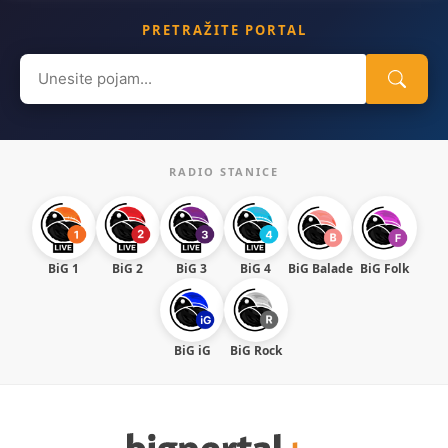
PRETRAŽITE PORTAL
Search
for:
RADIO STANICE
BiG 1
BiG 2
BiG 3
BiG 4
BiG Balade
BiG Folk
BiG iG
BiG Rock