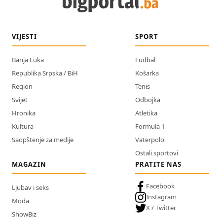
VIJESTI
SPORT
Banja Luka
Fudbal
Republika Srpska / BiH
Košarka
Region
Tenis
Svijet
Odbojka
Hronika
Atletika
Kultura
Formula 1
Saopštenje za medije
Vaterpolo
Ostali sportovi
MAGAZIN
PRATITE NAS
Facebook
Ljubav i seks
Instagram
Moda
X / Twitter
ShowBiz