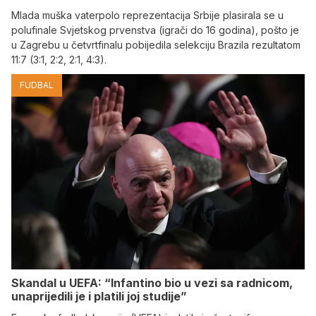
Mlada muška vaterpolo reprezentacija Srbije plasirala se u
polufinale Svjetskog prvenstva (igrači do 16 godina), pošto je
u Zagrebu u četvrtfinalu pobijedila selekciju Brazila rezultatom
11:7 (3:1, 2:2, 2:1, 4:3).
FUDBAL
Skandal u UEFA: “Infantino bio u vezi sa radnicom,
unaprijedili je i platili joj studije”