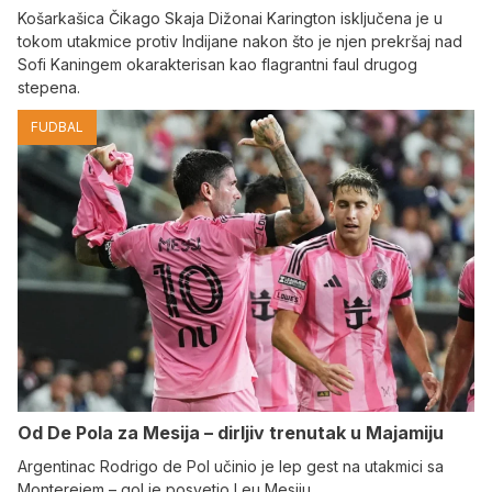
Košarkašica Čikago Skaja Dižonai Karington isključena je u
tokom utakmice protiv Indijane nakon što je njen prekršaj nad
Sofi Kaningem okarakterisan kao flagrantni faul drugog
stepena.
FUDBAL
Od De Pola za Mesija – dirljiv trenutak u Majamiju
Argentinac Rodrigo de Pol učinio je lep gest na utakmici sa
Monterejem – gol je posvetio Leu Mesiju.