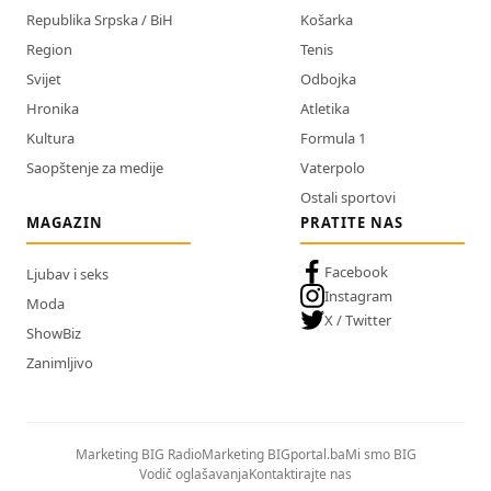
Republika Srpska / BiH
Košarka
Region
Tenis
Svijet
Odbojka
Hronika
Atletika
Kultura
Formula 1
Saopštenje za medije
Vaterpolo
Ostali sportovi
MAGAZIN
PRATITE NAS
Facebook
Ljubav i seks
Instagram
Moda
X / Twitter
ShowBiz
Zanimljivo
Marketing BIG Radio
Marketing BIGportal.ba
Mi smo BIG
Vodič oglašavanja
Kontaktirajte nas