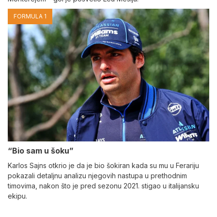
FORMULA 1
“Bio sam u šoku”
Karlos Sajns otkrio je da je bio šokiran kada su mu u Ferariju
pokazali detaljnu analizu njegovih nastupa u prethodnim
timovima, nakon što je pred sezonu 2021. stigao u italijansku
ekipu.