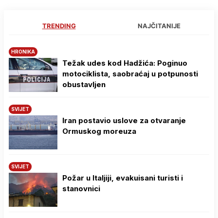
TRENDING
NAJČITANIJE
HRONIKA
Težak udes kod Hadžića: Poginuo
motociklista, saobraćaj u potpunosti
obustavljen
SVIJET
Iran postavio uslove za otvaranje
Ormuskog moreuza
SVIJET
Požar u Italjiji, evakuisani turisti i
stanovnici