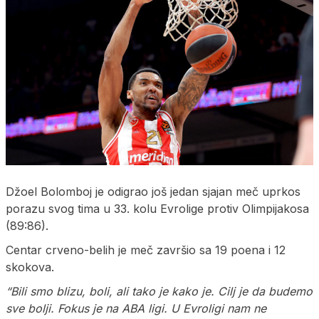
Džoel Bolomboj je odigrao još jedan sjajan meč uprkos
porazu svog tima u 33. kolu Evrolige protiv Olimpijakosa
(89:86).
Centar crveno-belih je meč završio sa 19 poena i 12
skokova.
“Bili smo blizu, boli, ali tako je kako je. Cilj je da budemo
sve bolji. Fokus je na ABA ligi. U Evroligi nam ne