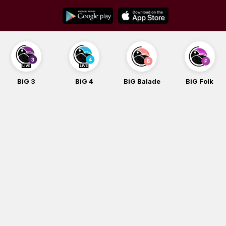
Skip
to
content
BiG 3
BiG 4
BiG Balade
BiG Folk