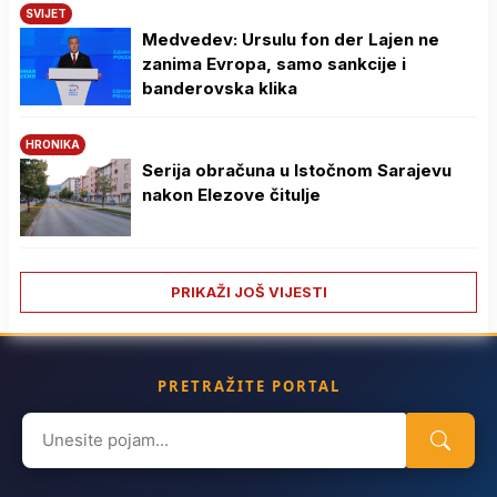
SVIJET
Medvedev: Ursulu fon der Lajen ne
zanima Evropa, samo sankcije i
banderovska klika
HRONIKA
Serija obračuna u Istočnom Sarajevu
nakon Elezove čitulje
PRIKAŽI JOŠ VIJESTI
PRETRAŽITE PORTAL
Search
for: