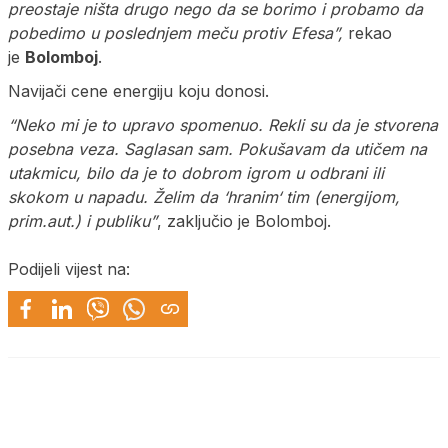
preostaje ništa drugo nego da se borimo i probamo da
pobedimo u poslednjem meču protiv Efesa”,
rekao
je
Bolomboj
.
Navijači cene energiju koju donosi.
“Neko mi je to upravo spomenuo. Rekli su da je stvorena
posebna veza. Saglasan sam. Pokušavam da utičem na
utakmicu, bilo da je to dobrom igrom u odbrani ili
skokom u napadu. Želim da ‘hranim‘ tim (energijom,
prim.aut.) i publiku”
, zaključio je Bolomboj.
Podijeli vijest na: