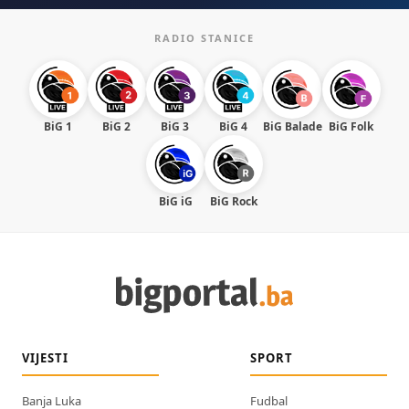
RADIO STANICE
BiG 1
BiG 2
BiG 3
BiG 4
BiG Balade
BiG Folk
BiG iG
BiG Rock
VIJESTI
SPORT
Banja Luka
Fudbal