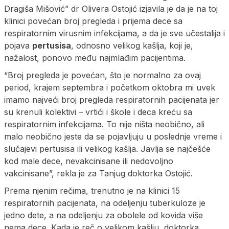
Dragiša Mišović” dr Olivera Ostojić izjavila je da je na toj
klinici povećan broj pregleda i prijema dece sa
respiratornim virusnim infekcijama, a da je sve učestalija i
pojava
pertusisa
, odnosno velikog kašlja, koji je,
nažalost, ponovo među najmlađim pacijentima.
“Broj pregleda je povećan, što je normalno za ovaj
period, krajem septembra i početkom oktobra mi uvek
imamo najveći broj pregleda respiratornih pacijenata jer
su krenuli kolektivi – vrtići i škole i deca kreću sa
respiratornim infekcijama. To nije ništa neobično, ali
malo neobično jeste da se pojavljuju u poslednje vreme i
slučajevi pertusisa ili velikog kašlja. Javlja se najčešće
kod male dece, nevakcinisane ili nedovoljno
vakcinisane”, rekla je za Tanjug doktorka Ostojić.
Prema njenim rečima, trenutno je na klinici 15
respiratornih pacijenata, na odeljenju tuberkuloze je
jedno dete, a na odeljenju za obolele od kovida više
nema dece. Kada je reč o velikom kašlju, doktorka