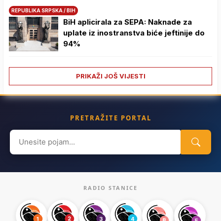
REPUBLIKA SRPSKA / BIH
BiH aplicirala za SEPA: Naknade za
uplate iz inostranstva biće jeftinije do
94%
PRIKAŽI JOŠ VIJESTI
PRETRAŽITE PORTAL
Search
for:
RADIO STANICE