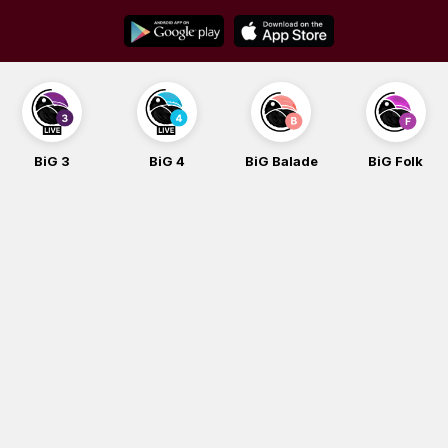
Skip
to
content
BiG 3
BiG 4
BiG Balade
BiG Folk