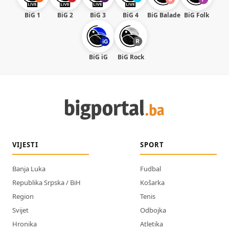
BiG 1
BiG 2
BiG 3
BiG 4
BiG Balade
BiG Folk
BiG iG
BiG Rock
VIJESTI
SPORT
Banja Luka
Fudbal
Republika Srpska / BiH
Košarka
Region
Tenis
Svijet
Odbojka
Hronika
Atletika