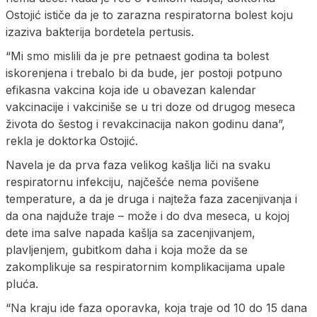
Ostojić ističe da je to zarazna respiratorna bolest koju
izaziva bakterija bordetela pertusis.
“Mi smo mislili da je pre petnaest godina ta bolest
iskorenjena i trebalo bi da bude, jer postoji potpuno
efikasna vakcina koja ide u obavezan kalendar
vakcinacije i vakciniše se u tri doze od drugog meseca
života do šestog i revakcinacija nakon godinu dana”,
rekla je doktorka Ostojić.
Navela je da prva faza velikog kašlja liči na svaku
respiratornu infekciju, najčešće nema povišene
temperature, a da je druga i najteža faza zacenjivanja i
da ona najduže traje – može i do dva meseca, u kojoj
dete ima salve napada kašlja sa zacenjivanjem,
plavljenjem, gubitkom daha i koja može da se
zakomplikuje sa respiratornim komplikacijama upale
pluća.
“Na kraju ide faza oporavka, koja traje od 10 do 15 dana