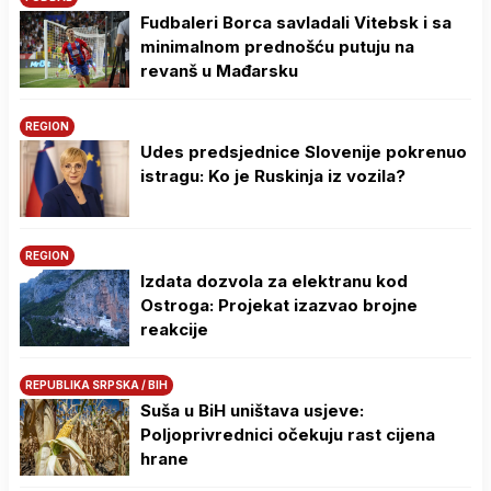
Fudbaleri Borca savladali Vitebsk i sa
minimalnom prednošću putuju na
revanš u Mađarsku
REGION
Udes predsjednice Slovenije pokrenuo
istragu: Ko je Ruskinja iz vozila?
REGION
Izdata dozvola za elektranu kod
Ostroga: Projekat izazvao brojne
reakcije
REPUBLIKA SRPSKA / BIH
Suša u BiH uništava usjeve:
Poljoprivrednici očekuju rast cijena
hrane