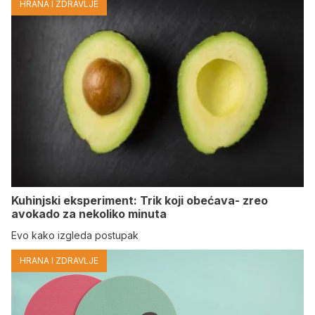
HRANA I ZDRAVLJE
Kuhinjski eksperiment: Trik koji obećava- zreo
avokado za nekoliko minuta
Evo kako izgleda postupak
HRANA I ZDRAVLJE