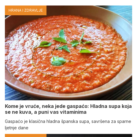
HRANA I ZDRAVLJE
Kome je vruće, neka jede gaspaćo: Hladna supa koja
se ne kuva, a puni vas vitaminima
Gaspaćo je klasična hladna španska supa, savršena za sparne
ljetnje dane