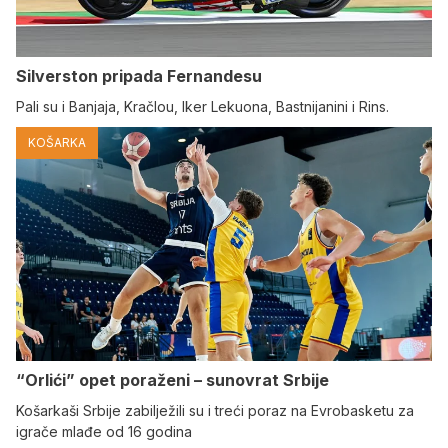
Silverston pripada Fernandesu
Pali su i Banjaja, Kračlou, Iker Lekuona, Bastnijanini i Rins.
KOŠARKA
“Orlići” opet poraženi – sunovrat Srbije
Košarkaši Srbije zabilježili su i treći poraz na Evrobasketu za
igrače mlađe od 16 godina