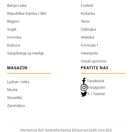
Banja Luka
Fudbal
Republika Srpska / BiH
Košarka
Region
Tenis
Svijet
Odbojka
Hronika
Atletika
Kultura
Formula 1
Saopštenje za medije
Vaterpolo
Ostali sportovi
MAGAZIN
PRATITE NAS
Facebook
Ljubav i seks
Instagram
Moda
X / Twitter
ShowBiz
Zanimljivo
Marketing BIG Radio
Marketing BIGportal.ba
Mi smo BIG