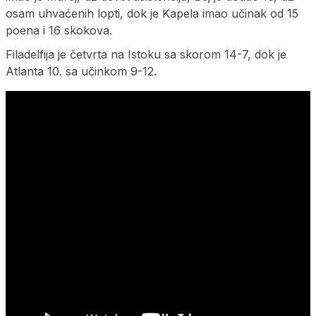
osam uhvaćenih lopti, dok je Kapela imao učinak od 15
poena i 16 skokova.
Filadelfija je četvrta na Istoku sa skorom 14-7, dok je
Atlanta 10. sa učinkom 9-12.