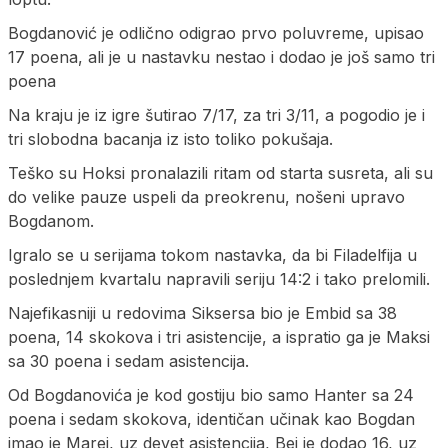
Bogdanović je odlično odigrao prvo poluvreme, upisao
17 poena, ali je u nastavku nestao i dodao je još samo tri
poena
Na kraju je iz igre šutirao 7/17, za tri 3/11, a pogodio je i
tri slobodna bacanja iz isto toliko pokušaja.
Teško su Hoksi pronalazili ritam od starta susreta, ali su
do velike pauze uspeli da preokrenu, nošeni upravo
Bogdanom.
Igralo se u serijama tokom nastavka, da bi Filadelfija u
poslednjem kvartalu napravili seriju 14:2 i tako prelomili.
Najefikasniji u redovima Siksersa bio je Embid sa 38
poena, 14 skokova i tri asistencije, a ispratio ga je Maksi
sa 30 poena i sedam asistencija.
Od Bogdanovića je kod gostiju bio samo Hanter sa 24
poena i sedam skokova, identičan učinak kao Bogdan
imao je Marej, uz devet asistencija, Bej je dodao 16, uz