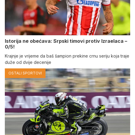
Istorija ne obećava: Srpski timovi protiv Izraelaca –
0/5!
Krajnje je vrijeme da baš šampion prekine crnu seriju koja traje
duže od dvije decenije
OSTALI SPORTOVI