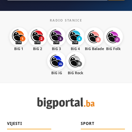
RADIO STANICE
BiG 1
BiG 2
BiG 3
BiG 4
BiG Balade
BiG Folk
BiG iG
BiG Rock
VIJESTI
SPORT