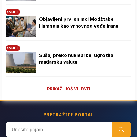
SVIJET
Objavljeni prvi snimci Modžtabe
Hamneja kao vrhovnog vođe Irana
SVIJET
Suša, preko nuklearke, ugrozila
mađarsku valutu
PRIKAŽI JOŠ VIJESTI
PRETRAŽITE PORTAL
Search
for: