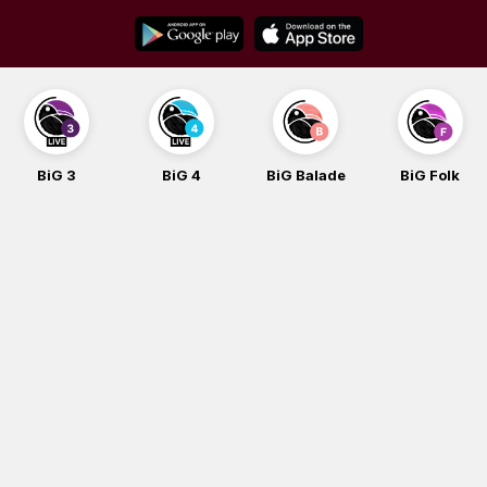
Skip
to
content
3
BiG 4
BiG Balade
BiG Folk
BiG