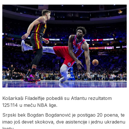
Košarkaši Filadelfije pobedili su Atlantu rezultatom
125:114 u meču NBA lige.
Srpski bek Bogdan Bogdanović je postigao 20 poena, te
imao još devet skokova, dve asistencije i jednu ukradenu
loptu.