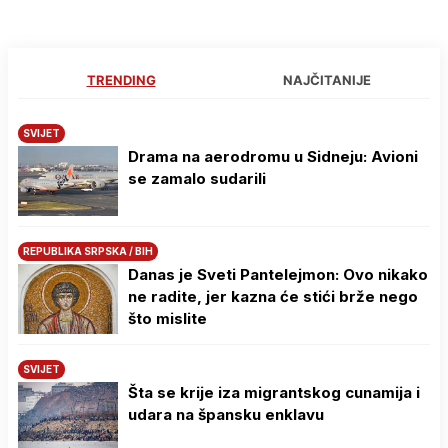
TRENDING
NAJČITANIJE
SVIJET
Drama na aerodromu u Sidneju: Avioni
se zamalo sudarili
REPUBLIKA SRPSKA / BIH
Danas je Sveti Pantelejmon: Ovo nikako
ne radite, jer kazna će stići brže nego
što mislite
SVIJET
Šta se krije iza migrantskog cunamija i
udara na špansku enklavu