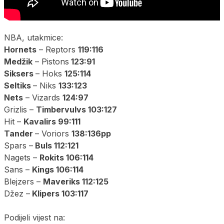
NBA, utakmice:
Hornets
– Reptors
119:116
Medžik
– Pistons
123:91
Siksers
– Hoks
125:114
Seltiks
– Niks
133:123
Nets
– Vizards
124:97
Grizlis –
Timbervulvs 103:127
Hit –
Kavalirs 99:111
Tander
– Voriors
138:136pp
Spars –
Buls 112:121
Nagets –
Rokits 106:114
Sans –
Kings 106:114
Blejzers –
Maveriks 112:125
Džez –
Klipers 103:117
Podijeli vijest na: