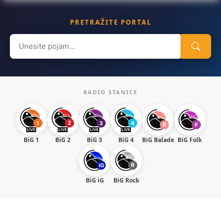
PRETRAŽITE PORTAL
Search
for:
RADIO STANICE
BiG 1
BiG 2
BiG 3
BiG 4
BiG Balade
BiG Folk
BiG iG
BiG Rock