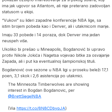
ima jak ugovor sa Atlantom, ali nije preterano zadovoljan
statusom u ekipi.
“Vukovi” su lideri zapadne konferencije NBA lige, sa
istim brojem pobeda kao i Denver, ali i utakmicom manje.
Imaju 33 pobede i 14 poraza, dok Denver ima jedan
neuspeh više.
Ukoliko bi prešao u Mineapolis, Bogdanović bi upravo
protiv Nikole Jokića i Nagetsa vojevao bitke za osvajanje
Zapada, ali i put ka eventualnoj šampionskoj tituli.
Bogdanović ove sezone u NBA ligi u proseku beleži 17,1
poen, 3,1 skok i 2,6 asistencija po utakmici.
The Minnesota Timberwolves are showing
interest in Bogdan Bogdanovic, per
@BrettSiegelNBA
(Via
https://t.co/8N8CDbypJA
)