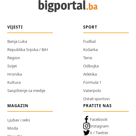
VIJESTI
SPORT
Banja Luka
Fudbal
Republika Srpska / BiH
Košarka
Region
Tenis
Svijet
Odbojka
Hronika
Atletika
Kultura
Formula 1
Saopštenje za medije
Vaterpolo
Ostali sportovi
MAGAZIN
PRATITE NAS
Facebook
Ljubav i seks
Instagram
Moda
X / Twitter