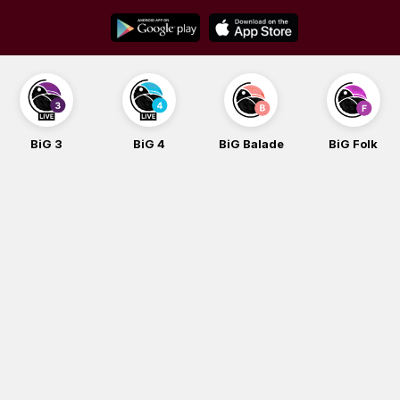
Skip
to
content
BiG 3
BiG 4
BiG Balade
BiG Folk