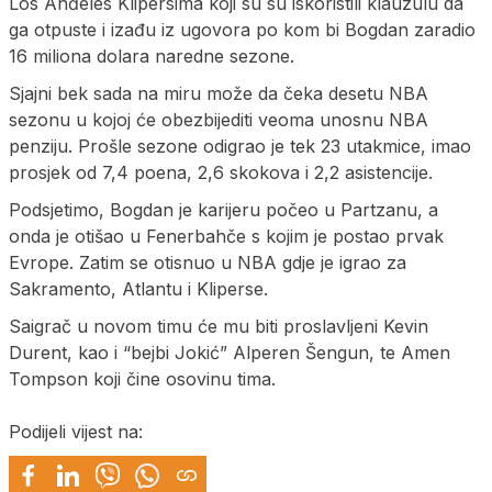
Los Anđeles Klipersima koji su su iskoristili klauzulu da
ga otpuste i izađu iz ugovora po kom bi Bogdan zaradio
16 miliona dolara naredne sezone.
Sjajni bek sada na miru može da čeka desetu NBA
sezonu u kojoj će obezbijediti veoma unosnu NBA
penziju. Prošle sezone odigrao je tek 23 utakmice, imao
prosjek od 7,4 poena, 2,6 skokova i 2,2 asistencije.
Podsjetimo, Bogdan je karijeru počeo u Partzanu, a
onda je otišao u Fenerbahče s kojim je postao prvak
Evrope. Zatim se otisnuo u NBA gdje je igrao za
Sakramento, Atlantu i Kliperse.
Saigrač u novom timu će mu biti proslavljeni Kevin
Durent, kao i “bejbi Jokić” Alperen Šengun, te Amen
Tompson koji čine osovinu tima.
Podijeli vijest na: