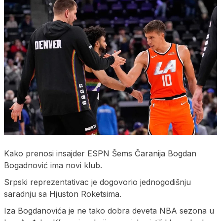
Kako prenosi insajder ESPN Šems Čaranija Bogdan
Bogadnović ima novi klub.
Srpski reprezentativac je dogovorio jednogodišnju
saradnju sa Hjuston Roketsima.
Iza Bogdanovića je ne tako dobra deveta NBA sezona u