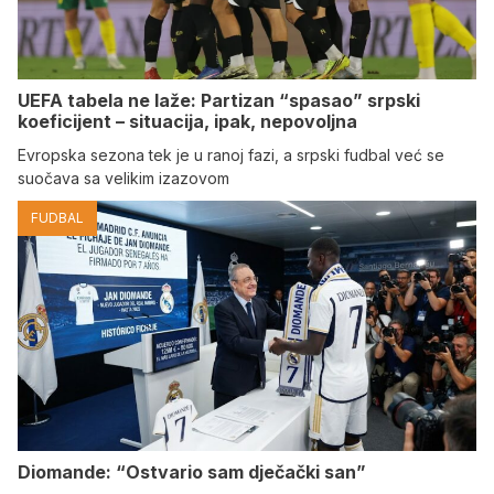
UEFA tabela ne laže: Partizan “spasao” srpski
koeficijent – situacija, ipak, nepovoljna
Evropska sezona tek je u ranoj fazi, a srpski fudbal već se
suočava sa velikim izazovom
FUDBAL
Diomande: “Ostvario sam dječački san”