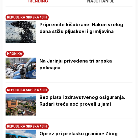
TRENDING
NAJČITANIJE
REPUBLIKA SRPSKA / BIH
Pripremite kišobrane: Nakon vrelog
dana stižu pljuskovi i grmljavina
HRONIKA
Na Јarinju privedena tri srpska
policajca
REPUBLIKA SRPSKA / BIH
Bez plata i zdravstvenog osiguranja:
Rudari treću noć proveli u jami
REPUBLIKA SRPSKA / BIH
Oprez pri prelasku granice: Zbog