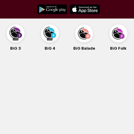
Skip
to
content
BiG 3
BiG 4
BiG Balade
BiG Folk