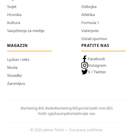
Svijet
Odbojka
Hronika
Atletika
Kultura
Formula 1
Saopštenje za medije
Vaterpolo
Ostali sportovi
MAGAZIN
PRATITE NAS
Facebook
Ljubav i seks
Instagram
Moda
X / Twitter
ShowBiz
Zanimljivo
Marketing BIG Radio
Marketing BIGportal.ba
Mi smo BIG
Vodič oglašavanja
Kontaktirajte nas
© 2026 Jelena Tomić — Sva prava zadržana.