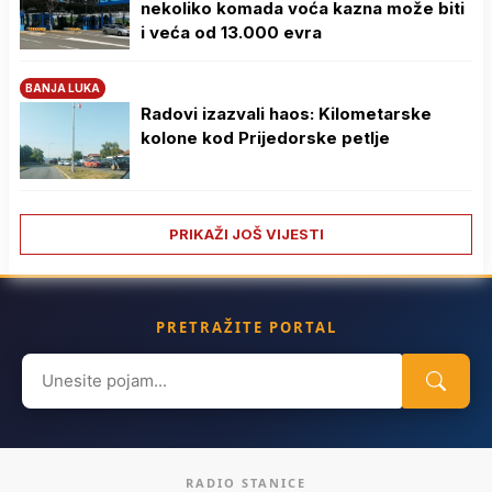
nekoliko komada voća kazna može biti
i veća od 13.000 evra
BANJA LUKA
Radovi izazvali haos: Kilometarske
kolone kod Prijedorske petlje
PRIKAŽI JOŠ VIJESTI
PRETRAŽITE PORTAL
Search
for:
RADIO STANICE