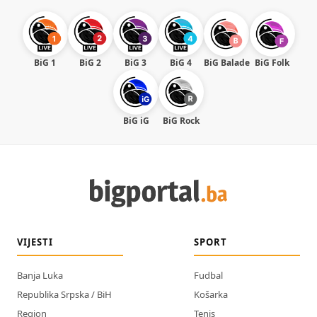
BiG 1
BiG 2
BiG 3
BiG 4
BiG Balade
BiG Folk
BiG iG
BiG Rock
VIJESTI
SPORT
Banja Luka
Fudbal
Republika Srpska / BiH
Košarka
Region
Tenis