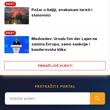
SVIJET
Požar u Italjiji, evakuisani turisti i
stanovnici
SVIJET
Medvedev: Ursulu fon der Lajen ne
zanima Evropa, samo sankcije i
banderovska klika
PRIKAŽI JOŠ VIJESTI
PRETRAŽITE PORTAL
Search
for: