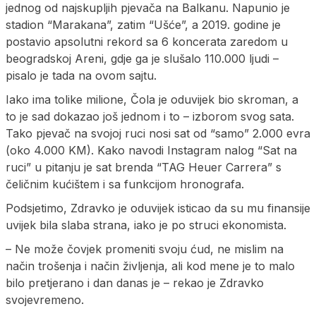
jednog od najskupljih pjevača na Balkanu. Napunio je
stadion “Marakana”, zatim “Ušće”, a 2019. godine je
postavio apsolutni rekord sa 6 koncerata zaredom u
beogradskoj Areni, gd‌je ga je slušalo 110.000 ljudi –
pisalo je tada na ovom sajtu.
Iako ima tolike milione, Čola je oduvijek bio skroman, a
to je sad dokazao još jednom i to – izborom svog sata.
Tako pjevač na svojoj ruci nosi sat od “samo” 2.000 evra
(oko 4.000 KM). Kako navodi Instagram nalog “Sat na
ruci” u pitanju je sat brenda “TAG Heuer Carrera” s
čeličnim kućištem i sa funkcijom hronografa.
Podsjetimo, Zdravko je oduvijek isticao da su mu finansije
uvijek bila slaba strana, iako je po struci ekonomista.
– Ne može čovjek promeniti svoju ćud, ne mislim na
način trošenja i način življenja, ali kod mene je to malo
bilo pretjerano i dan danas je – rekao je Zdravko
svojevremeno.