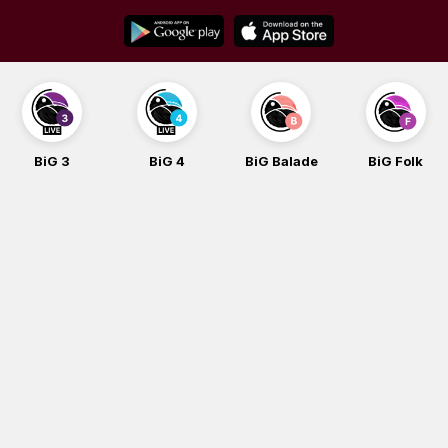
Skip
to
content
BiG 3
BiG 4
BiG Balade
BiG Folk