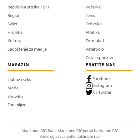
Republika Srpska / BiH
Košarka
Region
Tenis
Svijet
Odbojka
Hronika
Atletika
Kultura
Formula 1
Saopštenje za medije
Vaterpolo
Ostali sportovi
MAGAZIN
PRATITE NAS
Facebook
Ljubav i seks
Instagram
Moda
X / Twitter
ShowBiz
Zanimljivo
Marketing BIG Radio
Marketing BIGportal.ba
Mi smo BIG
Vodič oglašavanja
Kontaktirajte nas