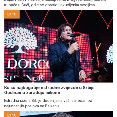
trubača u Guči, gdje se obratio i okupljenim medijima.
EX YU
Ko su najbogatije estradne zvijezde u Srbiji:
Godinama zarađuju milione
Estradna scena Srbije decenijama važi za jedan od
najunosnijih poslova na Balkanu.
EX YU