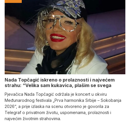
Nada Topčagić iskreno o prolaznosti i najvećem
strahu: “Velika sam kukavica, plašim se svega
​Pjevačica Nada Topčagić održala je koncert u okviru
Međunarodnog festivala „Prva harmonika Srbije – Sokobanja
2026“, a prije izlaska na scenu otvoreno je govorila za
Telegraf o privatnom životu, uspomenama, prolaznosti i
najvećim životnim strahovima.