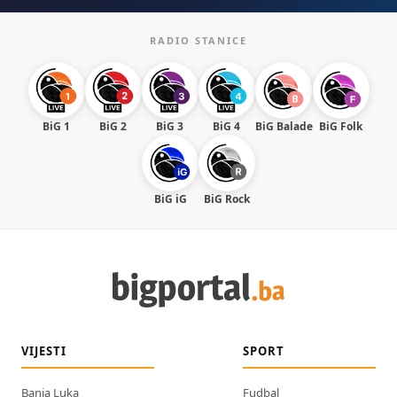
RADIO STANICE
BiG 1
BiG 2
BiG 3
BiG 4
BiG Balade
BiG Folk
BiG iG
BiG Rock
VIJESTI
SPORT
Banja Luka
Fudbal