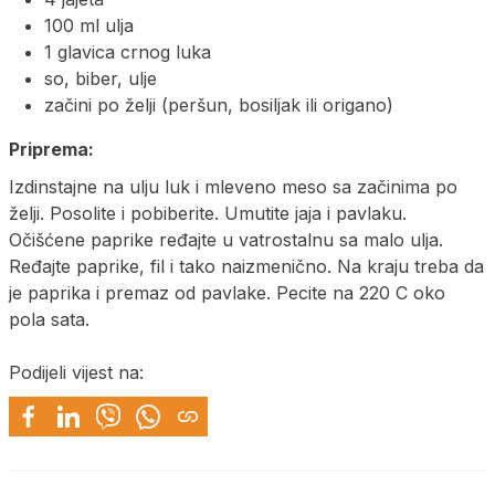
100 ml ulja
1 glavica crnog luka
so, biber, ulje
začini po želji (peršun, bosiljak ili origano)
Priprema:
Izdinstajne na ulju luk i mleveno meso sa začinima po
želji. Posolite i pobiberite. Umutite jaja i pavlaku.
Očišćene paprike ređajte u vatrostalnu sa malo ulja.
Ređajte paprike, fil i tako naizmenično. Na kraju treba da
je paprika i premaz od pavlake. Pecite na 220 C oko
pola sata.
Podijeli vijest na: