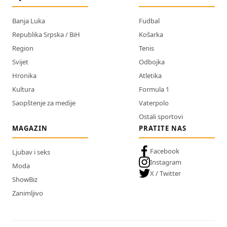
Banja Luka
Fudbal
Republika Srpska / BiH
Košarka
Region
Tenis
Svijet
Odbojka
Hronika
Atletika
Kultura
Formula 1
Saopštenje za medije
Vaterpolo
Ostali sportovi
MAGAZIN
PRATITE NAS
Facebook
Ljubav i seks
Instagram
Moda
X / Twitter
ShowBiz
Zanimljivo