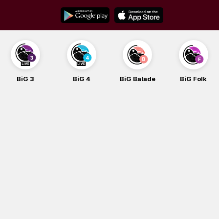
Skip
to
content
BiG 3
BiG 4
BiG Balade
BiG Folk