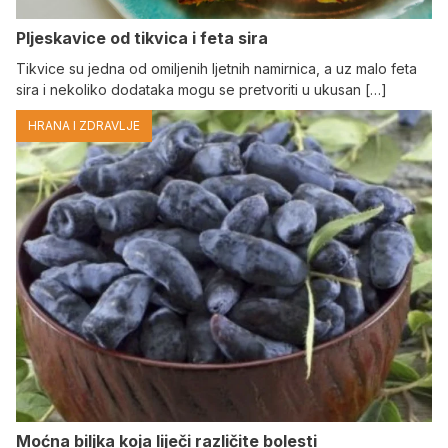
Pljeskavice od tikvica i feta sira
Tikvice su jedna od omiljenih ljetnih namirnica, a uz malo feta
sira i nekoliko dodataka mogu se pretvoriti u ukusan […]
HRANA I ZDRAVLJE
Moćna biljka koja liječi različite bolesti