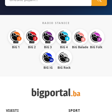
for:
RADIO STANICE
BiG 1
BiG 2
BiG 3
BiG 4
BiG Balade
BiG Folk
BiG iG
BiG Rock
VIJESTI
SPORT