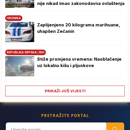
nije nikad imao zakonodavna ovlaštenja
HRONIKA
Zaplijenjeno 20 kilograma marihuane,
uhapšen Zećanin
REPUBLIKA SRPSKA / BIH
Stiže promjena vremena: Naoblačenje
uz lokalnu kišu i pljuskove
PRIKAŽI JOŠ VIJESTI
PRETRAŽITE PORTAL
Search