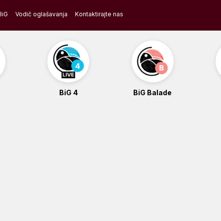
BiG
Vodič oglašavanja
Kontaktirajte nas
BiG 4
BiG Balade