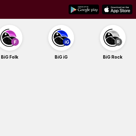
BiG Folk
BiG iG
BiG Rock