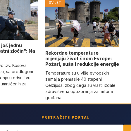
SVIJET
 još jednu
atni zločin”: Na
Rekordne temperature
mijenjaju život širom Evrope:
Požari, suša i redukcije energije
tvo tzv. Kosova
icu, sa predlogom
Temperature su u više evropskih
enja u odsustvu,
zemalja premašile 40 stepeni
sumnjičenih za
Celzijusa, zbog čega su vlasti izdale
zdravstvena upozorenja za milione
građana
PRETRAŽITE PORTAL
ch