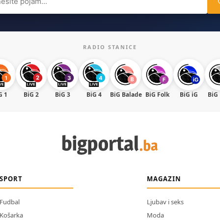
RADIO STANICE
G 1
BiG 2
BiG 3
BiG 4
BiG Balade
BiG Folk
BiG iG
BiG
SPORT
MAGAZIN
Fudbal
Ljubav i seks
Košarka
Moda