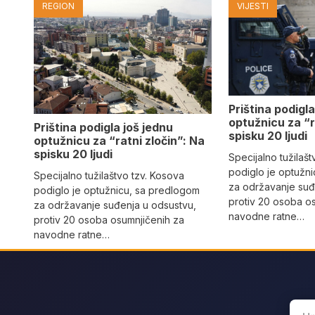
REGION
VIJESTI
Priština podigla
optužnicu za “r
Priština podigla još jednu
spisku 20 ljudi
optužnicu za “ratni zločin”: Na
spisku 20 ljudi
Specijalno tužilaš
podiglo je optužn
Specijalno tužilaštvo tzv. Kosova
za održavanje suđ
podiglo je optužnicu, sa predlogom
protiv 20 osoba o
za održavanje suđenja u odsustvu,
navodne ratne…
protiv 20 osoba osumnjičenih za
navodne ratne…
Sear