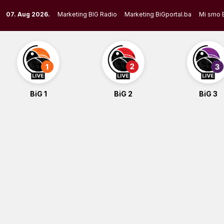
Skip
07. Aug 2026.
Marketing BIG Radio
Marketing BiGportal.ba
Mi smo 
to
content
BiG 1
BiG 2
BiG 3