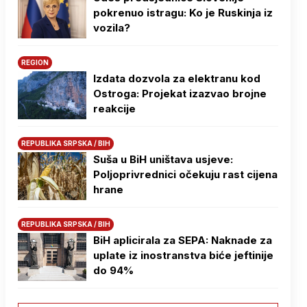
pokrenuo istragu: Ko je Ruskinja iz
vozila?
REGION
Izdata dozvola za elektranu kod
Ostroga: Projekat izazvao brojne
reakcije
REPUBLIKA SRPSKA / BIH
Suša u BiH uništava usjeve:
Poljoprivrednici očekuju rast cijena
hrane
REPUBLIKA SRPSKA / BIH
BiH aplicirala za SEPA: Naknade za
uplate iz inostranstva biće jeftinije
do 94%