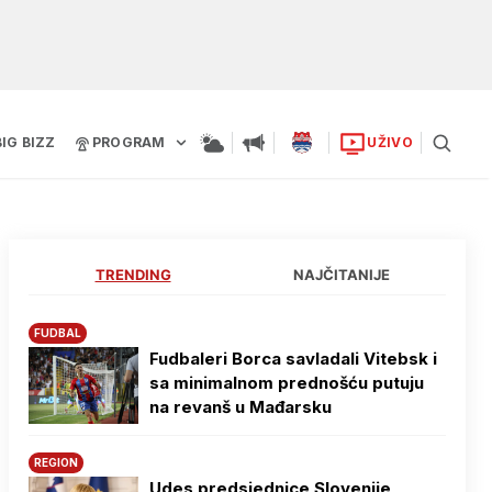
BIG BIZZ
PROGRAM
UŽIVO
TRENDING
NAJČITANIJE
FUDBAL
Fudbaleri Borca savladali Vitebsk i
sa minimalnom prednošću putuju
na revanš u Mađarsku
REGION
Udes predsjednice Slovenije