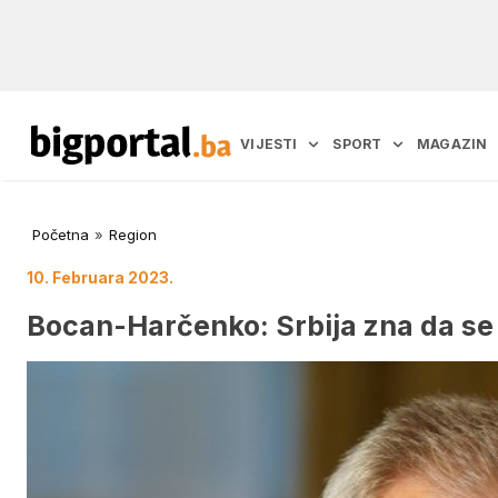
VIJESTI
SPORT
MAGAZIN
Početna
»
Region
10. Februara 2023.
Bocan-Harčenko: Srbija zna da se