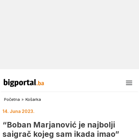
Početna
»
Košarka
14. Juna 2023.
“Boban Marjanović je najbolji
saigrač kojeg sam ikada imao”