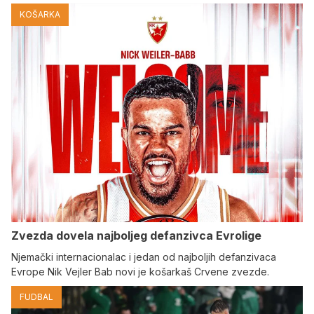
KOŠARKA
Zvezda dovela najboljeg defanzivca Evrolige
Njemački internacionalac i jedan od najboljih defanzivaca
Evrope Nik Vejler Bab novi je košarkaš Crvene zvezde.
FUDBAL