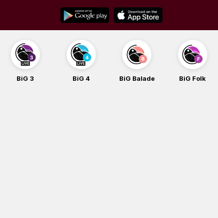
Skip
to
content
BiG 3
BiG 4
BiG Balade
BiG Folk