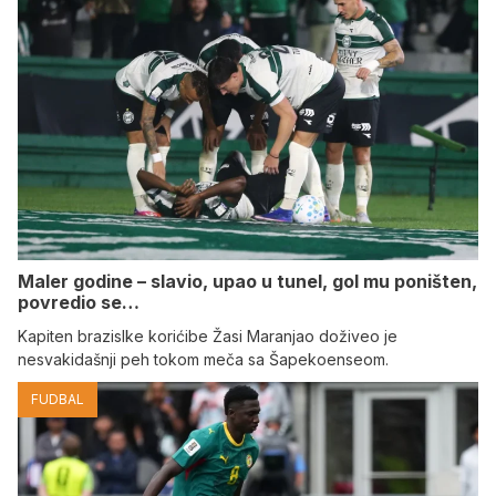
Maler godine – slavio, upao u tunel, gol mu poništen,
povredio se…
Kapiten brazislke korićibe Žasi Maranjao doživeo je
nesvakidašnji peh tokom meča sa Šapekoenseom.
FUDBAL