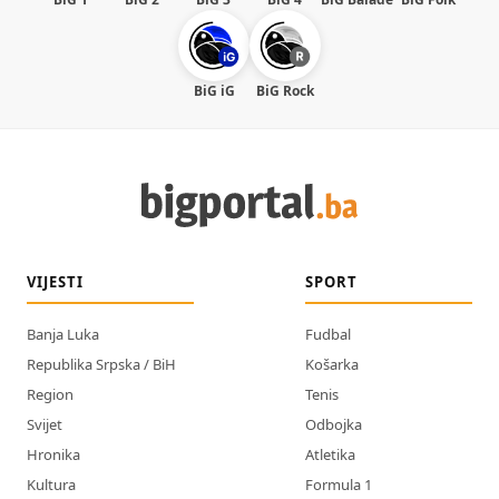
BiG iG
BiG Rock
VIJESTI
SPORT
Banja Luka
Fudbal
Republika Srpska / BiH
Košarka
Region
Tenis
Svijet
Odbojka
Hronika
Atletika
Kultura
Formula 1