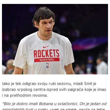
Iako je tek odigrao svoju ruki sezonu, mladi Smit je
izabrao srpskog centra ispred svih saigrača koje je imao
i na prethodnim nivoima.
“Bilo je dobro imati Bobana u svlačionici. On je jedan od
najprijatnijih ljudi u svetu, uvek se smeje, navija za tebe.