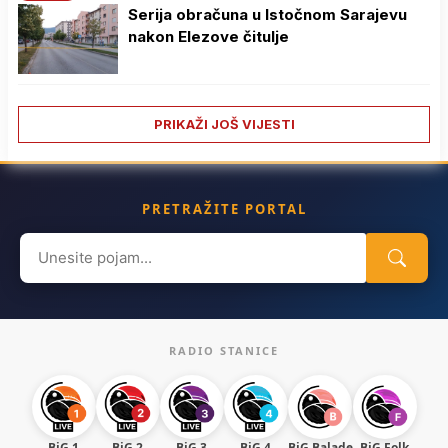
Serija obračuna u Istočnom Sarajevu
nakon Elezove čitulje
PRIKAŽI JOŠ VIJESTI
PRETRAŽITE PORTAL
Search
for:
RADIO STANICE
BiG 1
BiG 2
BiG 3
BiG 4
BiG Balade
BiG Folk