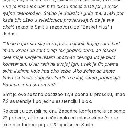
Ako je imao loš dan ti to nikad nećeš znati jer je uvek
sjajno raspoložen. Stalno je dolazio i grlio me, svaki put
kada bih ušao u svlačionicu proveravajući da je sve
okej”,
rekao je Smit u razgovoru za “Basket njuz” i
dodao:
“On je naprosto sjajan saigrač, najbolji kojeg sam ikad
imao. Znam da sam u ligi tek godinu dana, ali tokom
cele moje karijere nisam upoznao nekoga ko je tako
konstantan. Uver radi na svojoj igri, uvek je fin prema
svim ljudima koje ima oko sebe. Ako želite da znate
kako da imate dugačku karijeru u ligi, samo pogledajte
Bobana i ono što on radi.”
Smit je ove sezone postizao 12,8 poena u proseku, imao
7,2 asistencije i po jednu asistenciju i blok.
Roketsi su završili na dnu Zapadne konferencije sa samo
22 pobede, ali to se i očekivalo od mlade ekipe čiji gro
čine mladi igrači poput 20-godišnjeg Smita.