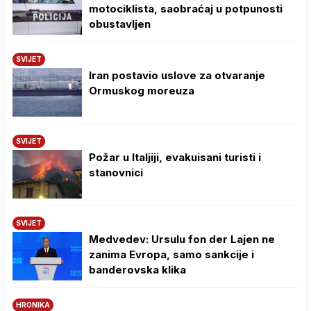
motociklista, saobraćaj u potpunosti
obustavljen
SVIJET
Iran postavio uslove za otvaranje
Ormuskog moreuza
SVIJET
Požar u Italjiji, evakuisani turisti i
stanovnici
SVIJET
Medvedev: Ursulu fon der Lajen ne
zanima Evropa, samo sankcije i
banderovska klika
HRONIKA