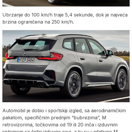
Ubrzanje do 100 km/h traje 5,4 sekunde, dok je najveća
brzina ograničena na 250 km/h.
Automobil je dobio i sportskiji izgled, sa aerodinamičkim
paketom, specifičnim prednjim “bubrezima”, M
retrovizorima, točkovima od 19 ili 20 inča i izduvnim
sistemom sa četiri izduvne cevi, a tu su i adativno M