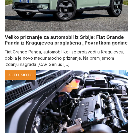
Veliko priznanje za automobil iz Srbije: Fiat Grande
Panda iz Kragujevca proglašena „Povratkom godine
Fiat Grande Panda, automobil koji se proizvodi u Kragujevcu,
dobila je novo međunarodno priznanje. Na premijernom
izdanju nagrada „CAR Genius […]
AUTO-MOTO