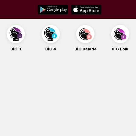
Skip
to
content
BiG 4
BiG Balade
BiG Folk
BiG iG