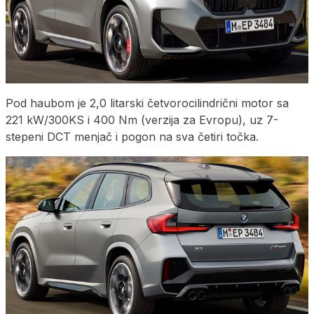
Pod haubom je 2,0 litarski četvorocilindrični motor sa
221 kW/300KS i 400 Nm (verzija za Evropu), uz 7-
stepeni DCT menjač i pogon na sva četiri točka.