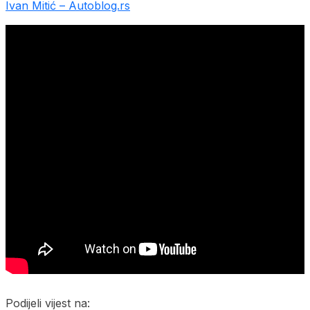
Ivan Mitić – Autoblog.rs
Podijeli vijest na: