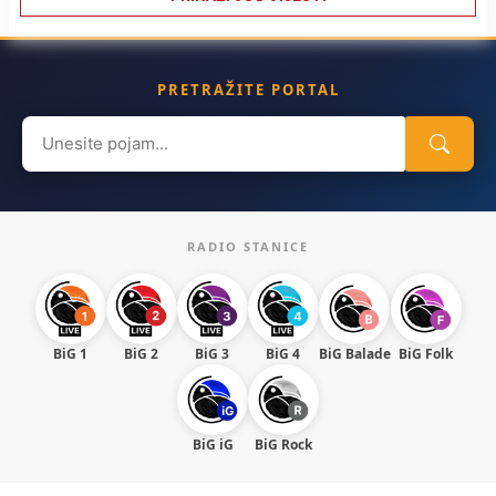
PRETRAŽITE PORTAL
Search
for:
RADIO STANICE
BiG 1
BiG 2
BiG 3
BiG 4
BiG Balade
BiG Folk
BiG iG
BiG Rock