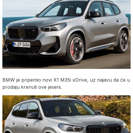
BMW je pripemio novi X1 M35i xDrive, uz najavu da će u
prodaju krenuti ove jeseni.