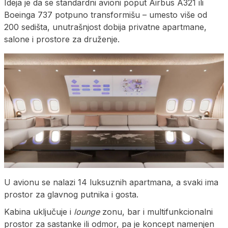
Ideja je da se standardni avioni poput Airbus A321 ili
Boeinga 737 potpuno transformišu – umesto više od
200 sedišta, unutrašnjost dobija privatne apartmane,
salone i prostore za druženje.
U avionu se nalazi 14 luksuznih apartmana, a svaki ima
prostor za glavnog putnika i gosta.
Kabina uključuje i
lounge
zonu, bar i multifunkcionalni
prostor za sastanke ili odmor, pa je koncept namenjen