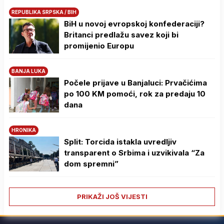
REPUBLIKA SRPSKA / BIH
BiH u novoj evropskoj konfederaciji?
Britanci predlažu savez koji bi
promijenio Europu
BANJA LUKA
Počele prijave u Banjaluci: Prvačićima
po 100 KM pomoći, rok za predaju 10
dana
HRONIKA
Split: Torcida istakla uvredljiv
transparent o Srbima i uzvikivala “Za
dom spremni”
PRIKAŽI JOŠ VIJESTI