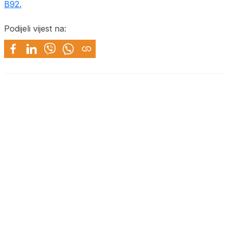
B92.
Podijeli vijest na: