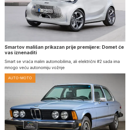
Smartov mališan prikazan prije premijere: Domet će
vas iznenaditi
Smart se vraća malim automobilima, ali električni #2 sada ima
mnogo veću autonomiju vožnje
AUTO-MOTO