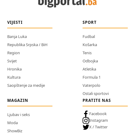
VIJESTI
SPORT
Banja Luka
Fudbal
Republika Srpska / BiH
Košarka
Region
Tenis
Svijet
Odbojka
Hronika
Atletika
Kultura
Formula 1
Saopštenje za medije
Vaterpolo
Ostali sportovi
MAGAZIN
PRATITE NAS
Facebook
Ljubav i seks
Instagram
Moda
X / Twitter
ShowBiz