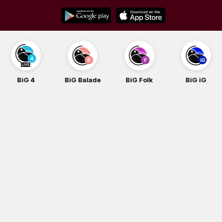
Skip
to
content
BiG 4
BiG Balade
BiG Folk
BiG iG