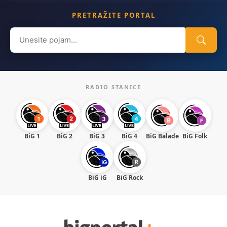
PRETRAŽITE PORTAL
Search
for:
RADIO STANICE
BiG 1
BiG 2
BiG 3
BiG 4
BiG Balade
BiG Folk
BiG iG
BiG Rock