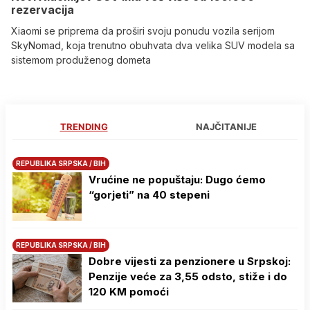
rezervacija
Xiaomi se priprema da proširi svoju ponudu vozila serijom
SkyNomad, koja trenutno obuhvata dva velika SUV modela sa
sistemom produženog dometa
TRENDING
NAJČITANIJE
REPUBLIKA SRPSKA / BIH
Vrućine ne popuštaju: Dugo ćemo
“gorjeti” na 40 stepeni
REPUBLIKA SRPSKA / BIH
Dobre vijesti za penzionere u Srpskoj:
Penzije veće za 3,55 odsto, stiže i do
120 KM pomoći