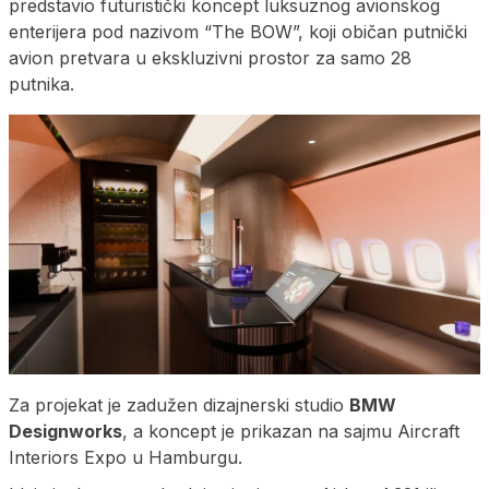
predstavio futuristički koncept luksuznog avionskog
enterijera pod nazivom “The BOW”, koji običan putnički
avion pretvara u ekskluzivni prostor za samo 28
putnika.
Za projekat je zadužen dizajnerski studio
BMW
Designworks
, a koncept je prikazan na sajmu Aircraft
Interiors Expo u Hamburgu.