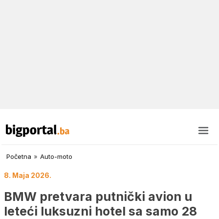
Početna
»
Auto-moto
8. Maja 2026.
BMW pretvara putnički avion u
leteći luksuzni hotel sa samo 28