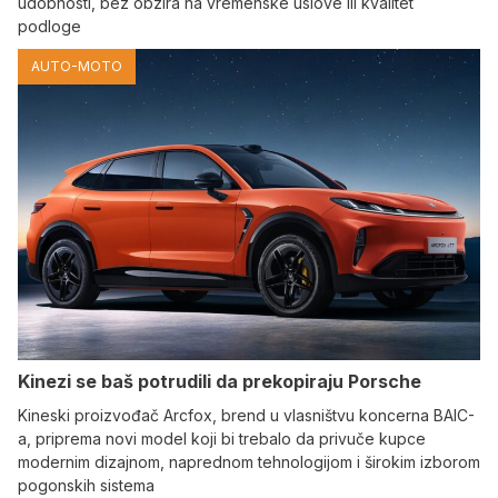
udobnosti, bez obzira na vremenske uslove ili kvalitet
podloge
AUTO-MOTO
Kinezi se baš potrudili da prekopiraju Porsche
Kineski proizvođač Arcfox, brend u vlasništvu koncerna BAIC-
a, priprema novi model koji bi trebalo da privuče kupce
modernim dizajnom, naprednom tehnologijom i širokim izborom
pogonskih sistema