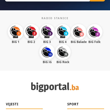
RADIO STANICE
BiG 1
BiG 2
BiG 3
BiG 4
BiG Balade
BiG Folk
BiG iG
BiG Rock
VIJESTI
SPORT