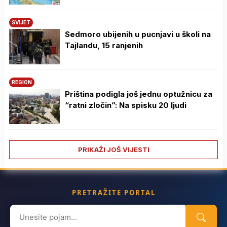
SVIJET
Sedmoro ubijenih u pucnjavi u školi na
Tajlandu, 15 ranjenih
REGION
Priština podigla još jednu optužnicu za
“ratni zločin”: Na spisku 20 ljudi
PRIKAŽI JOŠ VIJESTI
PRETRAŽITE PORTAL
Search
for: