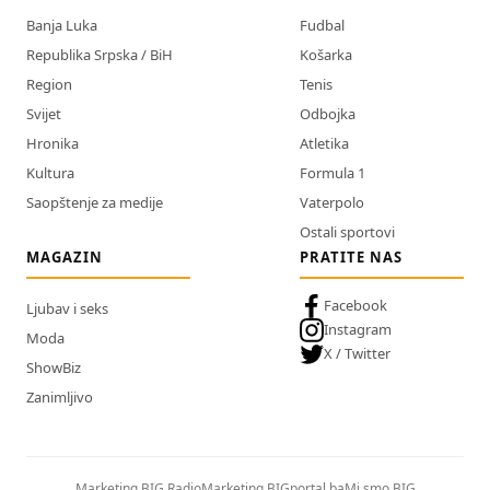
Banja Luka
Fudbal
Republika Srpska / BiH
Košarka
Region
Tenis
Svijet
Odbojka
Hronika
Atletika
Kultura
Formula 1
Saopštenje za medije
Vaterpolo
Ostali sportovi
MAGAZIN
PRATITE NAS
Facebook
Ljubav i seks
Instagram
Moda
X / Twitter
ShowBiz
Zanimljivo
Marketing BIG Radio
Marketing BIGportal.ba
Mi smo BIG