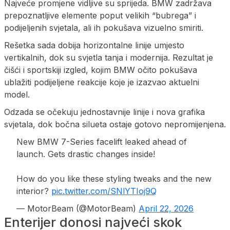
Najveće promjene vidljive su sprijeda. BMW zadržava
prepoznatljive elemente poput velikih “bubrega” i
podijeljenih svjetala, ali ih pokušava vizuelno smiriti.
Rešetka sada dobija horizontalne linije umjesto
vertikalnih, dok su svjetla tanja i modernija. Rezultat je
čišći i sportskiji izgled, kojim BMW očito pokušava
ublažiti podijeljene reakcije koje je izazvao aktuelni
model.
Odzada se očekuju jednostavnije linije i nova grafika
svjetala, dok bočna silueta ostaje gotovo nepromijenjena.
New BMW 7-Series facelift leaked ahead of
launch. Gets drastic changes inside!
How do you like these styling tweaks and the new
interior?
pic.twitter.com/SNlYTIoj9Q
— MotorBeam (@MotorBeam)
April 22, 2026
Enterijer donosi najveći skok