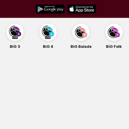
Skip
to
content
BiG 3
BiG 4
BiG Balade
BiG Folk