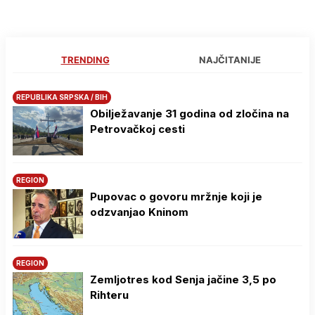
TRENDING
NAJČITANIJE
REPUBLIKA SRPSKA / BIH
Obilježavanje 31 godina od zločina na
Petrovačkoj cesti
REGION
Pupovac o govoru mržnje koji je
odzvanjao Kninom
REGION
Zemljotres kod Senja jačine 3,5 po
Rihteru