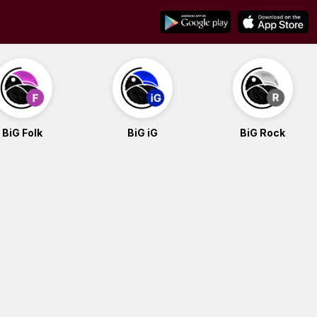
BiG Folk
BiG iG
BiG Rock