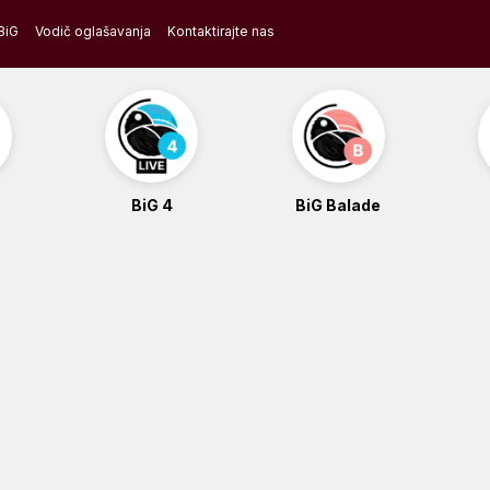
BiG
Vodič oglašavanja
Kontaktirajte nas
BiG 4
BiG Balade