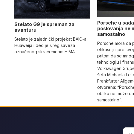
Porsche u sada
Stelato G9 je spreman za
poslovanja ne 
avanturu
samostalno
Stelato je zajednički projekat BAIC-a i
Porsche mora da p
Huaweija i deo je šireg saveza
efikasniji i pre sveg
označenog skraćenicom HIMA
pritom da se mnog
tehnologiju i finan
Volkswagen Grupe
šefa Michaela Leit
Frankfurter Allgeme
otvorena: “Porsch
obliku ne može da
samostalno”.
Sear