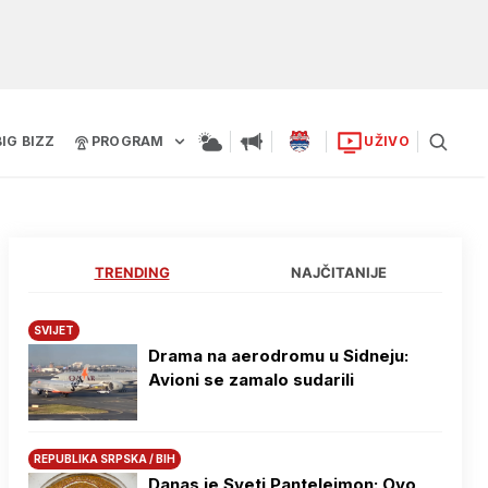
BIG BIZZ
PROGRAM
UŽIVO
TRENDING
NAJČITANIJE
SVIJET
Drama na aerodromu u Sidneju:
Avioni se zamalo sudarili
REPUBLIKA SRPSKA / BIH
Danas je Sveti Pantelejmon: Ovo