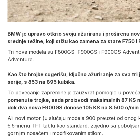
BMW je upravo otkrio svoju ažuriranu i proširenu no
srednje težine, koji stižu kao zamena za stare F750 i
Tri nova modela su F800GS, F900GS i F900GS Adventu
Adventure.
Kao što brojke sugerišu, ključno ažuriranje za sva tr
serije, s 853 na 895 kubika.
To povećanje zapremine je zauzvrat pomoglo u poveća
pomenute trojke, sada proizvodi maksimalnih 87 KS n
dok dva nova F900GS donose 105 KS na 8.500 o/min (
Ali novi motor (u slučaju modela 900 preuzet od onog 
6,5-inčnu TFT tablu kao standard, zajedno sa poboljšani
gornjim nosačem i modifikovanim stilom.