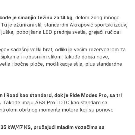
đe je smanjio težinu za 14 kg
, delom zbog mnogo
Tu je ažurirani stil, standardni Akrapovič sportski izduv,
uške, poboljšana LED prednja svetla, grejači ručica i
gov sadašnji veliki brat, odlikuje većim rezervoarom za
šipkama i robusnijim stilom, takođe dobija nove,
tla i bočne ploče, modifikacije stila, plus standardne
n i Road kao standard, dok je Ride Modes Pro, sa tri
. T
akođe imaju ABS Pro i DTC kao standard sa
 kontrolom obrtnog momenta motora koji su ponovo
 35 kW/47 KS, pružajući mlađim vozačima sa