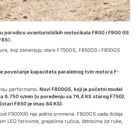
vu porodicu avanturističkih motocikala F800 i F900 GS
 F85
0.
re, koji zamenjuju stare F750GS, F850GS i F850GS
i je povećanje kapaciteta paralelnog tvin motora F-
nju performansi.
Novi F800GS, koji je početni model
a 6.750 o/min (u poređenju sa 76,4 KS starog F750);
stari F850 je imao 84 KS).
kod F900XR) nije jedina promena. F800GS sada dobija
m LED farovima, grejačima ručica, štitnicima za ruke,