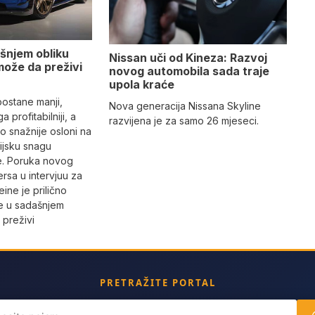
šnjem obliku
Nissan uči od Kineza: Razvoj
može da preživi
novog automobila sada traje
upola kraće
ostane manji,
Nova generacija Nissana Skyline
a profitabilniji, a
razvijena je za samo 26 mjeseci.
o snažnije osloni na
sijsku snagu
. Poruka novog
ersa u intervjuu za
ine je prilično
e u sadašnjem
 preživi
PRETRAŽITE PORTAL
ch