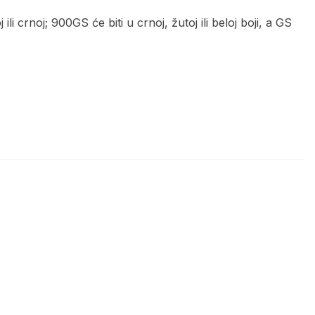
li crnoj; 900GS će biti u crnoj, žutoj ili beloj boji, a GS