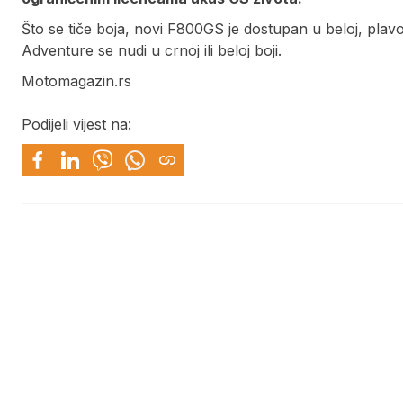
Što se tiče boja, novi F800GS je dostupan u beloj, plavoj i
Adventure se nudi u crnoj ili beloj boji.
Motomagazin.rs
Podijeli vijest na: