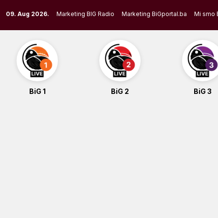
Skip
09. Aug 2026.
Marketing BIG Radio
Marketing BiGportal.ba
Mi smo 
to
content
BiG 1
BiG 2
BiG 3