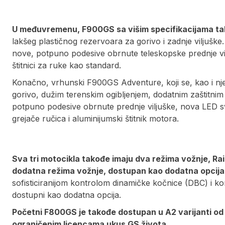
U međuvremenu, F900GS sa višim specifikacijama tako
lakšeg plastičnog rezervoara za gorivo i zadnje viljuške. 
nove, potpuno podesive obrnute teleskopske prednje vilj
štitnici za ruke kao standard.
Konačno, vrhunski F900GS Adventure, koji se, kao i nje
gorivo, dužim terenskim ogibljenjem, dodatnim zaštitnim 
potpuno podesive obrnute prednje viljuške, nova LED sve
grejače ručica i aluminijumski štitnik motora.
Sva tri motocikla takođe imaju dva režima vožnje, Rai
dodatna režima vožnje, dostupan kao dodatna opcija
sofisticiranijom kontrolom dinamičke kočnice (DBC) i
dostupni kao dodatna opcija.
Početni F800GS je takođe dostupan u A2 varijanti od
ograničenim licencama ukus GS života.