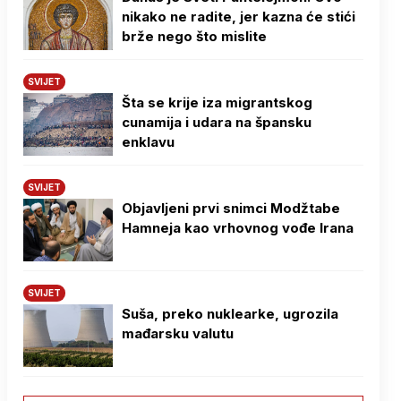
nikako ne radite, jer kazna će stići
brže nego što mislite
SVIJET
Šta se krije iza migrantskog
cunamija i udara na špansku
enklavu
SVIJET
Objavljeni prvi snimci Modžtabe
Hamneja kao vrhovnog vođe Irana
SVIJET
Suša, preko nuklearke, ugrozila
mađarsku valutu