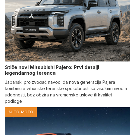
Stiže novi Mitsubishi Pajero: Prvi detalji
legendarnog terenca
Japanski proizvođač navodi da nova generacija Pajera
kombinuje vrhunske terenske sposobnosti sa visokim nivoom
udobnosti, bez obzira na vremenske uslove ili kvalitet
podloge
AUTO-MOTO