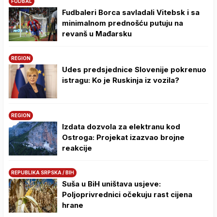
FUDBAL
Fudbaleri Borca savladali Vitebsk i sa
minimalnom prednošću putuju na
revanš u Mađarsku
REGION
Udes predsjednice Slovenije pokrenuo
istragu: Ko je Ruskinja iz vozila?
REGION
Izdata dozvola za elektranu kod
Ostroga: Projekat izazvao brojne
reakcije
REPUBLIKA SRPSKA / BIH
Suša u BiH uništava usjeve:
Poljoprivrednici očekuju rast cijena
hrane