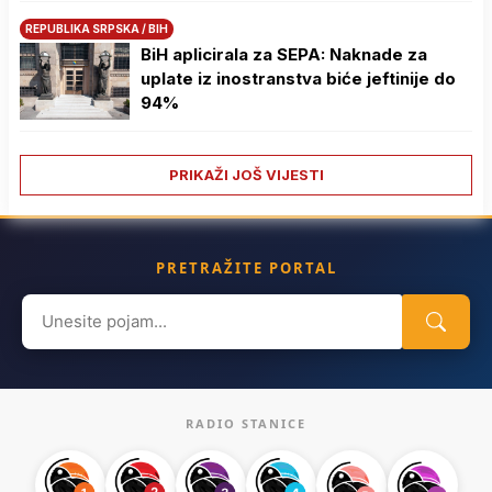
REPUBLIKA SRPSKA / BIH
BiH aplicirala za SEPA: Naknade za
uplate iz inostranstva biće jeftinije do
94%
PRIKAŽI JOŠ VIJESTI
PRETRAŽITE PORTAL
Search
for:
RADIO STANICE