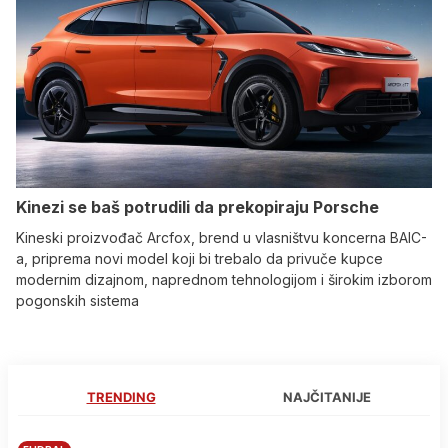
Kinezi se baš potrudili da prekopiraju Porsche
Kineski proizvođač Arcfox, brend u vlasništvu koncerna BAIC-
a, priprema novi model koji bi trebalo da privuče kupce
modernim dizajnom, naprednom tehnologijom i širokim izborom
pogonskih sistema
TRENDING
NAJČITANIJE