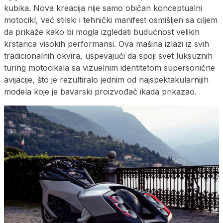
kubika. Nova kreacija nije samo običan konceptualni
motocikl, već stilski i tehnički manifest osmišljen sa ciljem
da prikaže kako bi mogla izgledati budućnost velikih
krstarica visokih performansi. Ova mašina izlazi iz svih
tradicionalnih okvira, uspevajući da spoji svet luksuznih
turing motocikala sa vizuelnim identitetom supersonične
avijacije, što je rezultiralo jednim od najspektakularnijih
modela koje je bavarski proizvođač ikada prikazao.