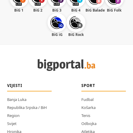
BiG 1
BiG 2
BiG 3
BiG 4
BiG Balade
BiG Folk
BiG iG
BiG Rock
VIJESTI
SPORT
Banja Luka
Fudbal
Republika Srpska / BiH
Košarka
Region
Tenis
Svijet
Odbojka
Hronika
Atletika