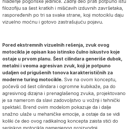
hlađenje pogonske jedinice. Zadnji deo prati potpuno istu
filozofiju sa šest kratkih i mišićavih izduvnih završetaka,
raspoređenih po tri sa svake strane, koji motociklu daju
vizuelno moćnu i gotovo zastrašujuću pojavu.
Pored ekstremnih vizuelnih rešenja, zvuk ovog
motocikla je opisan kao istinsko čulno iskustvo koje
ostaje u prvom planu. Šest cilindara generiše dubok,
metalni i veoma agresivan zvuk, koji je potpuno
udaljen od prigušenih tonova karakterističnih za
moderne turing motocikle.
Sve na ovom konceptu,
počevši od šest cilindara i ogromne kubikaže, pa do
agresivnog dizajna i prenaglašenog zvuka, projektovano
je sa namerom da slavi zadovoljstvo u vožnji i tehnički
spektakl. Brend ovim modelom pokazuje da i dalje
snažno ulaže u mehaničke emocije, a ostaje da se vidi
koliki će deo ovog radikalnog koncepta zaista stići do
serijskog motocikla namenjenog proizvodnji.