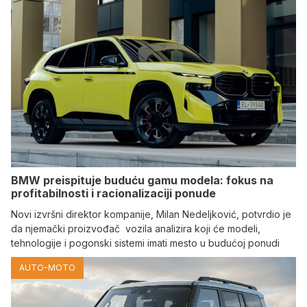
BMW preispituje buduću gamu modela: fokus na
profitabilnosti i racionalizaciji ponude
Novi izvršni direktor kompanije, Milan Nedeljković, potvrdio je
da njemački proizvođač vozila analizira koji će modeli,
tehnologije i pogonski sistemi imati mesto u budućoj ponudi
AUTO-MOTO