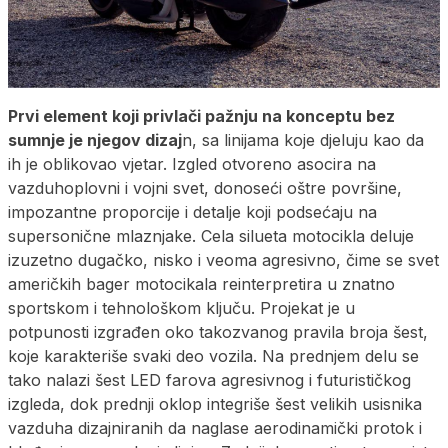
Prvi element koji privlači pažnju na konceptu bez
sumnje je njegov dizaj
n, sa linijama koje djeluju kao da
ih je oblikovao vjetar. Izgled otvoreno asocira na
vazduhoplovni i vojni svet, donoseći oštre površine,
impozantne proporcije i detalje koji podsećaju na
supersonične mlaznjake. Cela silueta motocikla deluje
izuzetno dugačko, nisko i veoma agresivno, čime se svet
američkih bager motocikala reinterpretira u znatno
sportskom i tehnološkom ključu. Projekat je u
potpunosti izgrađen oko takozvanog pravila broja šest,
koje karakteriše svaki deo vozila. Na prednjem delu se
tako nalazi šest LED farova agresivnog i futurističkog
izgleda, dok prednji oklop integriše šest velikih usisnika
vazduha dizajniranih da naglase aerodinamički protok i