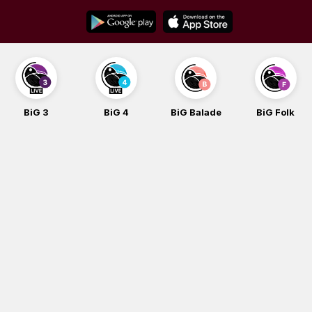
Skip
to
content
BiG 4
BiG Balade
BiG Folk
BiG iG