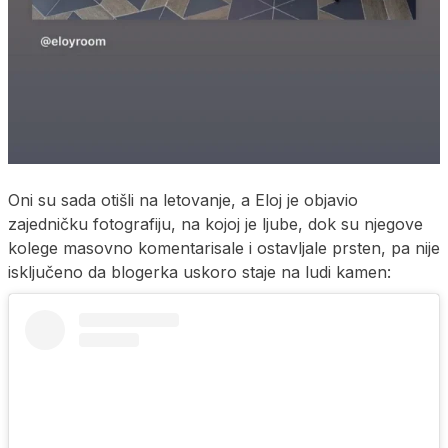
Oni su sada otišli na letovanje, a Eloj je objavio
zajedničku fotografiju, na kojoj je ljube, dok su njegove
kolege masovno komentarisale i ostavljale prsten, pa nije
isključeno da blogerka uskoro staje na ludi kamen: