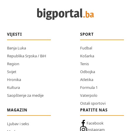
VIJESTI
SPORT
Banja Luka
Fudbal
Republika Srpska / BiH
Košarka
Region
Tenis
Svijet
Odbojka
Hronika
Atletika
Kultura
Formula 1
Saopštenje za medije
Vaterpolo
Ostali sportovi
MAGAZIN
PRATITE NAS
Facebook
Ljubav i seks
Instagram