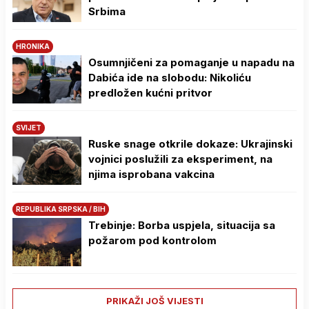
Srbima
HRONIKA
Osumnjičeni za pomaganje u napadu na
Dabića ide na slobodu: Nikoliću
predložen kućni pritvor
SVIJET
Ruske snage otkrile dokaze: Ukrajinski
vojnici poslužili za eksperiment, na
njima isprobana vakcina
REPUBLIKA SRPSKA / BIH
Trebinje: Borba uspjela, situacija sa
požarom pod kontrolom
PRIKAŽI JOŠ VIJESTI