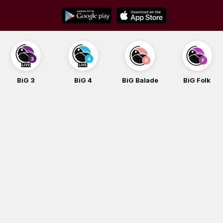
Skip
to
content
BiG 4
BiG Balade
BiG Folk
BiG iG