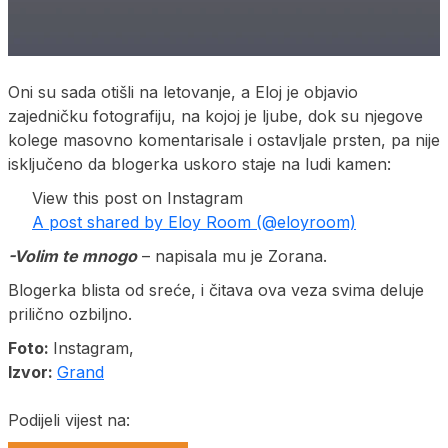
Oni su sada otišli na letovanje, a Eloj je objavio
zajedničku fotografiju, na kojoj je ljube, dok su njegove
kolege masovno komentarisale i ostavljale prsten, pa nije
isključeno da blogerka uskoro staje na ludi kamen:
View this post on Instagram
A post shared by Eloy Room (@eloyroom)
-Volim te mnogo
– napisala mu je Zorana.
Blogerka blista od sreće, i čitava ova veza svima deluje
prilično ozbiljno.
Foto:
Instagram,
Izvor:
Grand
Podijeli vijest na: