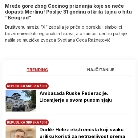
Mreže gore zbog Cecinog priznanja koje se neće
dopasti Merlinu! Poslije 31 godinu otkrila tajnu o hitu
“Beograd”
Društvenu mrežu “X” zapalila je priča o poreklu i simbolici
bezvremenskih regionalnih hitova, a u samom centru pažnje
našla se muzička zvezda Svetlana Ceca Ražnatović
TRENDING
NAJČITANIJE
REPUBLIKA SRPSKA / BIH
Ambasada Ruske Federacije:
Licemjerje u svom punom sjaju
REPUBLIKA SRPSKA / BIH
Dodik: Helez ekstremista koji svaku
priliku koristi za netrpeljivost prema