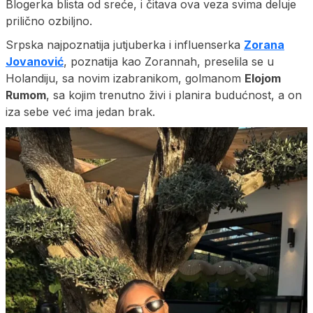
Blogerka blista od sreće, i čitava ova veza svima deluje
prilično ozbiljno.
Srpska najpoznatija jutjuberka i influenserka
Zorana
Jovanović
, poznatija kao Zorannah, preselila se u
Holandiju, sa novim izabranikom, golmanom
Elojom
Rumom
, sa kojim trenutno živi i planira budućnost, a on
iza sebe već ima jedan brak.