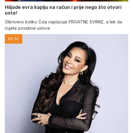
Hiljade evra kaplju na račun i prije nego što otvori
usta!
Otkriveno koliko Čola naplaćuje PRIVATNE SVIRKE, a tek da
čujete posebne uslove
EX YU