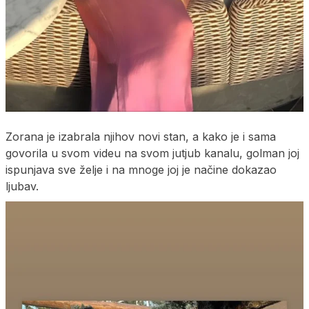
Zorana je izabrala njihov novi stan, a kako je i sama
govorila u svom videu na svom jutjub kanalu, golman joj
ispunjava sve želje i na mnoge joj je načine dokazao
ljubav.