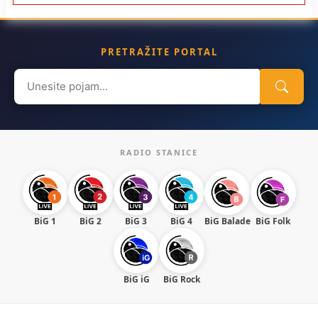
PRETRAŽITE PORTAL
Search
for:
RADIO STANICE
BiG 1
BiG 2
BiG 3
BiG 4
BiG Balade
BiG Folk
BiG iG
BiG Rock