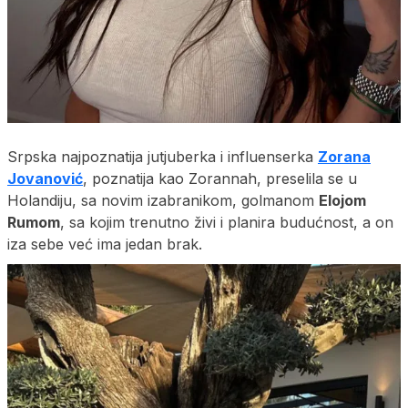
Srpska najpoznatija jutjuberka i influenserka
Zorana
Jovanović
, poznatija kao Zorannah, preselila se u
Holandiju, sa novim izabranikom, golmanom
Elojom
Rumom
, sa kojim trenutno živi i planira budućnost, a on
iza sebe već ima jedan brak.