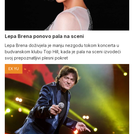
Lepa Brena ponovo pala na sceni
Lepa Brena doživjela je manju nezgodu tokom koncerta u
budvanskom klubu Top Hill, kada je pala na sceni izvodeći
svoj prepoznatljivi plesni pokret
EX YU