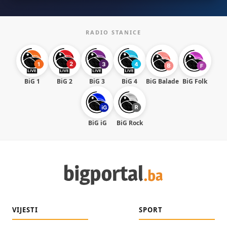
RADIO STANICE
BiG 1
BiG 2
BiG 3
BiG 4
BiG Balade
BiG Folk
BiG iG
BiG Rock
VIJESTI
SPORT