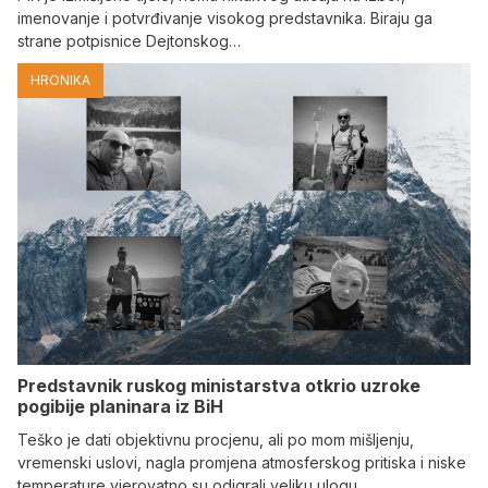
imenovanje i potvrđivanje visokog predstavnika. Biraju ga
strane potpisnice Dejtonskog…
HRONIKA
Predstavnik ruskog ministarstva otkrio uzroke
pogibije planinara iz BiH
Teško je dati objektivnu procjenu, ali po mom mišljenju,
vremenski uslovi, nagla promjena atmosferskog pritiska i niske
temperature vjerovatno su odigrali veliku ulogu