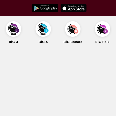
Skip
to
content
BiG 3
BiG 4
BiG Balade
BiG Folk