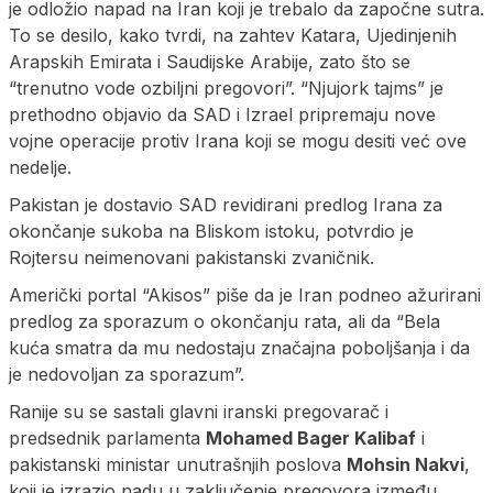
je odložio napad na Iran koji je trebalo da započne sutra.
To se desilo, kako tvrdi, na zahtev Katara, Ujedinjenih
Arapskih Emirata i Saudijske Arabije, zato što se
“trenutno vode ozbiljni pregovori”. “Njujork tajms” je
prethodno objavio da SAD i Izrael pripremaju nove
vojne operacije protiv Irana koji se mogu desiti već ove
nedelje.
Pakistan je dostavio SAD revidirani predlog Irana za
okončanje sukoba na Bliskom istoku, potvrdio je
Rojtersu neimenovani pakistanski zvaničnik.
Američki portal “Akisos” piše da je Iran podneo ažurirani
predlog za sporazum o okončanju rata, ali da “Bela
kuća smatra da mu nedostaju značajna poboljšanja i da
je nedovoljan za sporazum”.
Ranije su se sastali glavni iranski pregovarač i
predsednik parlamenta
Mohamed Bager Kalibaf
i
pakistanski ministar unutrašnjih poslova
Mohsin Nakvi
,
koji je izrazio nadu u zaključenje pregovora između