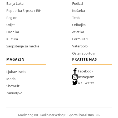
Banja Luka
Fudbal
Republika Srpska / BiH
Košarka
Region
Tenis
Svijet
Odbojka
Hronika
Atletika
Kultura
Formula 1
Saopštenje za medije
Vaterpolo
Ostali sportovi
MAGAZIN
PRATITE NAS
Facebook
Ljubav i seks
Instagram
Moda
X / Twitter
ShowBiz
Zanimljivo
Marketing BIG Radio
Marketing BIGportal.ba
Mi smo BIG