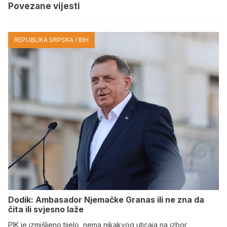
Povezane vijesti
REPUBLIKA SRPSKA / BIH
Dodik: Ambasador Njemačke Granas ili ne zna da
čita ili svjesno laže
PIK je izmišljeno tijelo, nema nikakvog uticaja na izbor,