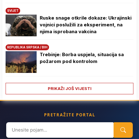
SVIJET
Ruske snage otkrile dokaze: Ukrajinski
vojnici poslužili za eksperiment, na
njima isprobana vakcina
REPUBLIKA SRPSKA / BIH
Trebinje: Borba uspjela, situacija sa
požarom pod kontrolom
PRIKAŽI JOŠ VIJESTI
PRETRAŽITE PORTAL
Search
for: