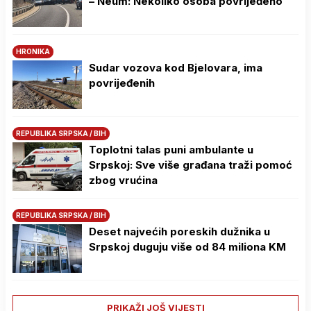
– Neum: Nekoliko osoba povrijeđeno
HRONIKA
Sudar vozova kod Bjelovara, ima
povrijeđenih
REPUBLIKA SRPSKA / BIH
Toplotni talas puni ambulante u
Srpskoj: Sve više građana traži pomoć
zbog vrućina
REPUBLIKA SRPSKA / BIH
Deset najvećih poreskih dužnika u
Srpskoj duguju više od 84 miliona KM
PRIKAŽI JOŠ VIJESTI