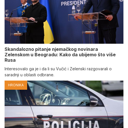
Skandalozno pitanje njemačkog novinara
Zelenskom u Beogradu: Kako da ubijemo što više
Rusa
Interesovalo ga je i da li su Vučić i Zelenski razgovarali o
saradnji u oblasti odbrane.
HRONIKA