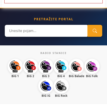
PRETRAŽITE PORTAL
Search
for:
RADIO STANICE
BiG 1
BiG 2
BiG 3
BiG 4
BiG Balade
BiG Folk
BiG iG
BiG Rock