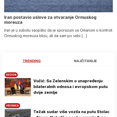
Iran postavio uslove za otvaranje Ormuskog
moreuza
Iran je u subotu saopštio da je sporazum sa Omanom o kontroli
Ormuskog moreuza blizu, ali da sam po sebi […]
TRENDING
NAJČITANIJE
REGION
Vučić: Sa Zelenskim o unapređenju
bilateralnih odnosa i evropskom putu
dvije zemlje
HRONIKA
Težak sudar više vozila na putu Stolac