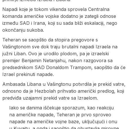
Napadi koje je tokom vikenda sprovela Centralna
komanda američke vojske dodatno je zategli odnose
između SAD i Irana, koji su sada bliži eskalaciji, nego
okončanju sukoba.
Teheran se saopštio da stopira pregovore s
Vašingtonom sve dok traju brutalni napadi Izraela na
južni Liban. Ovo je urodilo plodom, pa je izraelski
premijer Benjamin Netanjahu, nakon razgovora sa
predsednikom SAD Donaldom Trampom, saopštio da će
Izrael prekinuti napade.
Ambasada Libana u Vašingtonu potvrdila je prekid vatre,
odnosno da je Hezbolah prihvatio američki predlog, koji
predviđa uzajamni prekid vatre sa Izraelom.
Iako se danima iščekuje sporazum, kao reakciju
na američke napade, Teheran je prvo sproveo
napade na američke vojne baze, uključujući i onu
u Kuvajtu, a onda i saopštio da obustavlja mirovne