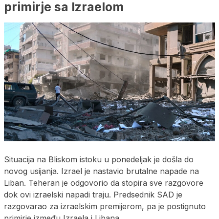
primirje sa Izraelom
Situacija na Bliskom istoku u ponedeljak je došla do
novog usijanja. Izrael je nastavio brutalne napade na
Liban. Teheran je odgovorio da stopira sve razgovore
dok ovi izraelski napadi traju. Predsednik SAD je
razgovarao za izraelskim premijerom, pa je postignuto
primirje između Izraela i Libana