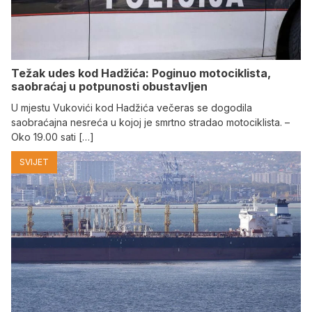
Težak udes kod Hadžića: Poginuo motociklista,
saobraćaj u potpunosti obustavljen
U mjestu Vukovići kod Hadžića večeras se dogodila
saobraćajna nesreća u kojoj je smrtno stradao motociklista. –
Oko 19.00 sati […]
SVIJET