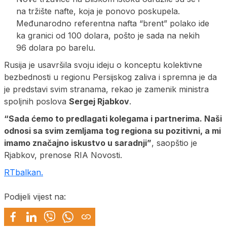
na tržište nafte, koja je ponovo poskupela.
Međunarodno referentna nafta “brent” polako ide
ka granici od 100 dolara, pošto je sada na nekih
96 dolara po barelu.
Rusija je usavršila svoju ideju o konceptu kolektivne
bezbednosti u regionu Persijskog zaliva i spremna je da
je predstavi svim stranama, rekao je zamenik ministra
spoljnih poslova
Sergej Rjabkov
.
“Sada ćemo to predlagati kolegama i partnerima. Naši
odnosi sa svim zemljama tog regiona su pozitivni, a mi
imamo značajno iskustvo u saradnji”
, saopštio je
Rjabkov, prenose RIA Novosti.
RTbalkan.
Podijeli vijest na: