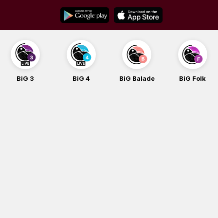
Skip
to
content
BiG 3
BiG 4
BiG Balade
BiG Folk