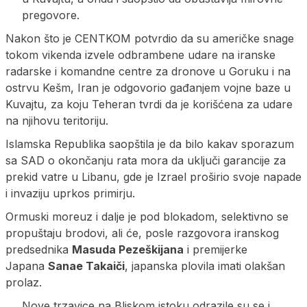
pregovore.
Nakon što je CENTKOM potvrdio da su američke snage
tokom vikenda izvele odbrambene udare na iranske
radarske i komandne centre za dronove u Goruku i na
ostrvu Kešm, Iran je odgovorio gađanjem vojne baze u
Kuvajtu, za koju Teheran tvrdi da je korišćena za udare
na njihovu teritoriju.
Islamska Republika saopštila je da bilo kakav sporazum
sa SAD o okončanju rata mora da uključi garancije za
prekid vatre u Libanu, gde je Izrael proširio svoje napade
i invaziju uprkos primirju.
Ormuski moreuz i dalje je pod blokadom, selektivno se
propuštaju brodovi, ali će, posle razgovora iranskog
predsednika
Masuda Pezeškijana
i premijerke
Japana
Sanae Takaiči
, japanska plovila imati olakšan
prolaz.
Nove trzavice na Bliskom istoku odrazile su se i