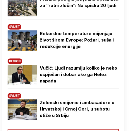
za “ratni zločin”: Na spisku 20 ljudi
SVIJET
Rekordne temperature mijenjaju
život širom Evrope: Požari, suša i
redukcije energije
REGION
Vučić: Ljudi razumiju koliko je neko
uspješan i dobar ako ga Helez
napada
SVIJET
Zelenski smijenio i ambasadore u
Hrvatskoj i Crnoj Gori, u subotu
stiže u Srbiju