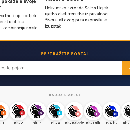
je pokazala svoje
e
Holivudska zvijezda Salma Hajek
rijetko dijeli trenutke iz privatnog
vidine boje i odijelo
života, ali ovog puta napravila je
žensku oblinu –
izuzetak
 kombinaciju nosila
a
PRETRAŽITE PORTAL
ch
RADIO STANICE
G 1
BiG 2
BiG 3
BiG 4
BiG Balade
BiG Folk
BiG iG
BiG