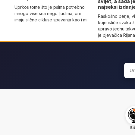
svijet, a sada 
najseksi izdanj
Uprkos tome što je psima potrebno
mnogo više sna nego ljudima, oni
Raskošno perje, vi
imaju slične cikluse spavanja kao i mi
koje ističe svaku 
upravo jednu takvu
je pjevačica Rijan
Sear
for:
Bi