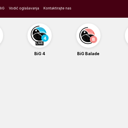
BiG
Vodič oglašavanja
Kontaktirajte nas
BiG 4
BiG Balade