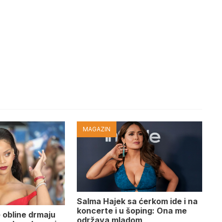
MAGAZIN
Salma Hajek sa ćerkom ide i na
koncerte i u šoping: Ona me
 obline drmaju
održava mladom