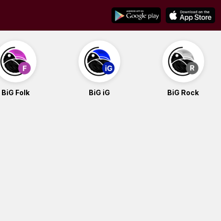
BiG Folk
BiG iG
BiG Rock