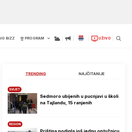
BIG BIZZ
PROGRAM
UŽIVO
TRENDING
NAJČITANIJE
SVIJET
Sedmoro ubijenih u pucnjavi u školi
na Tajlandu, 15 ranjenih
REGION
Priština podigla još jednu optužnicu