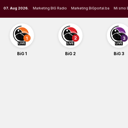
Skip
07. Aug 2026.
Marketing BIG Radio
Marketing BiGportal.ba
Mi smo 
to
content
BiG 1
BiG 2
BiG 3