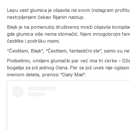
Lepu vest glumica je objavila na svom Instagram profilu 
nestrpljenjem čekao Rijanin nastup.
Blejk je na pomenutoj društvenoj mreži objavila kompilaciju
gde glumica više nema stomačić. Njeni mnogobrojni fano
čestitke i podršku mami.
“Čestitam, Blejk”, “Čestitam, fantastični ste”, samo su ne
Podsetimo, omiljeni glumački par već ima tri ćerke – Džej
bogatija za još jednog člana. Par se još uvek nije oglasio
imenom deteta, prenosi “Daily Mail”.