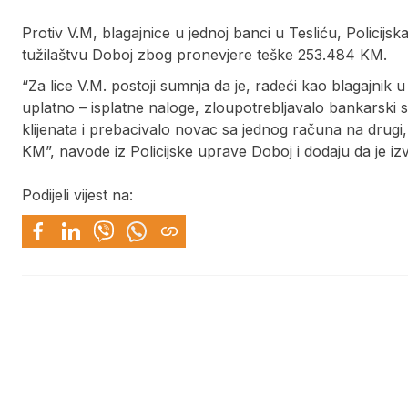
Protiv V.M, blagajnice u jednoj banci u Tesliću, Policij
tužilaštvu Doboj zbog pronevjere teške 253.484 KM.
“Za lice V.M. postoji sumnja da je, radeći kao blagajnik 
uplatno – isplatne naloge, zloupotrebljavalo bankarski 
klijenata i prebacivalo novac sa jednog računa na drugi,
KM”, navode iz Policijske uprave Doboj i dodaju da je iz
Podijeli vijest na: