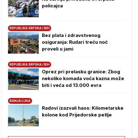
policajca
REPUBLIKA SRPSKA / BIH
Bez plata i zdravstvenog
osiguranja: Rudari treću noć
proveli u jami
REPUBLIKA SRPSKA / BIH
Oprez pri prelasku granice: Zbog
nekoliko komada voća kazna može
biti i veća od 13.000 evra
BANJA LUKA
Radovi izazvali haos: Kilometarske
kolone kod Prijedorske petlje