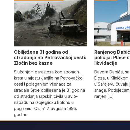
Obilježena 31 godina od
Ranjenog Dabić
stradanja na Petrovačkoj cesti:
policija: Plaše 
Zločin bez kazne
likvidacije
Služenjem parastosa kod spomen-
Davora Dabića, sa
krsta u mjestu Janjile na Petrovačkoj
Eleza, u Kliničkom
cesti i polaganjem vijenaca za
u Sarajevu čuvaju 
stradale Srbe obilježena je 31 godina
snage. Podsjećamo
od stradanja srpskih civila u avio-
ranjen […]
napadu na izbjegličku kolonu u
pogromu “Oluja” 7. avgusta 1995.
godine