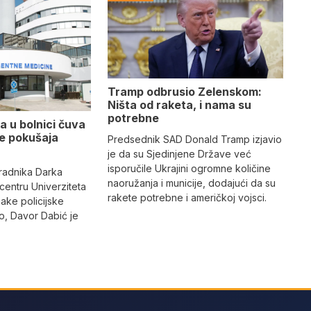
Tramp odbrusio Zelenskom:
Ništa od raketa, i nama su
potrebne
a u bolnici čuva
se pokušaja
Predsednik SAD Donald Tramp izjavio
je da su Sjedinjene Države već
isporučile Ukrajini ogromne količine
radnika Darka
naoružanja i municije, dodajući da su
 centru Univerziteta
rakete potrebne i američkoj vojsci.
jake policijske
, Davor Dabić je