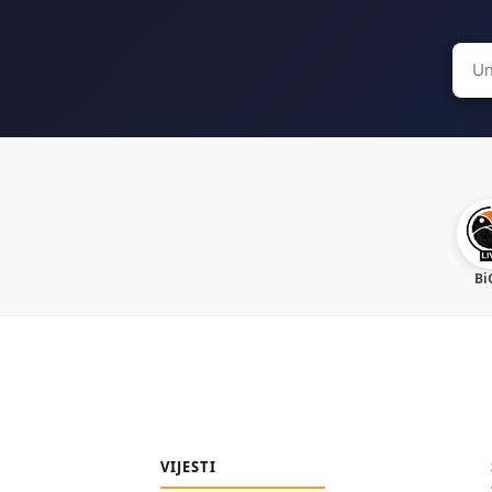
Sear
for:
Bi
VIJESTI