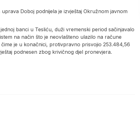
ska uprava Doboj podnijela je izvještaj Okružnom javnom
u jednoj banci u Tesliću, duži vremenski period sačinjavalo
sistem na način što je neovlašteno ulazilo na račune
 čime je u konačnici, protivpravno prisvojio 253.484,56
vještaj podnesen zbog krivičnog djel pronevjera.