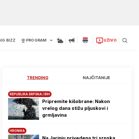
BIG BIZZ
PROGRAM
UŽIVO
TRENDING
NAJČITANIJE
REPUBLIKA SRPSKA / BIH
Pripremite kišobrane: Nakon
vrelog dana stižu pljuskovi i
grmljavina
HRONIKA
Na Јarinju privedena tri srpska