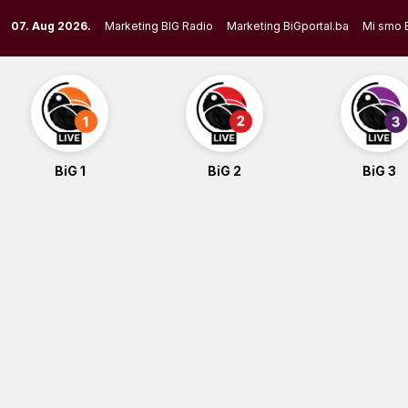
Skip
07. Aug 2026.
Marketing BIG Radio
Marketing BiGportal.ba
Mi smo 
to
content
BiG 1
BiG 2
BiG 3