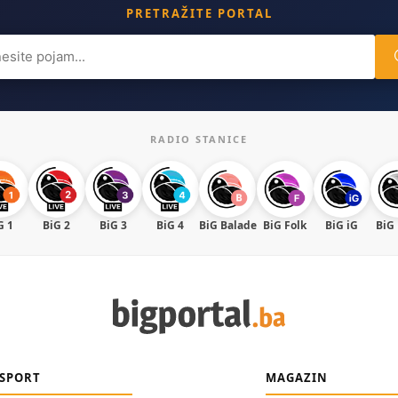
PRETRAŽITE PORTAL
ch
RADIO STANICE
G 1
BiG 2
BiG 3
BiG 4
BiG Balade
BiG Folk
BiG iG
BiG
SPORT
MAGAZIN