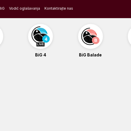
BiG
Vodič oglašavanja
Kontaktirajte nas
BiG 4
BiG Balade