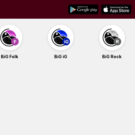
BiG Folk
BiG iG
BiG Rock