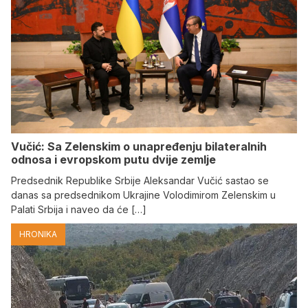
Vučić: Sa Zelenskim o unapređenju bilateralnih
odnosa i evropskom putu dvije zemlje
Predsednik Republike Srbije Aleksandar Vučić sastao se
danas sa predsednikom Ukrajine Volodimirom Zelenskim u
Palati Srbija i naveo da će […]
HRONIKA