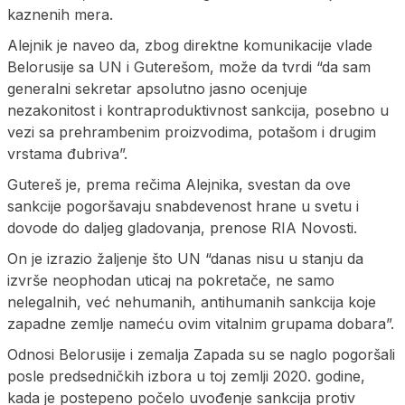
kaznenih mera.
Alejnik je naveo da, zbog direktne komunikacije vlade
Belorusije sa UN i Guterešom, može da tvrdi “da sam
generalni sekretar apsolutno jasno ocenjuje
nezakonitost i kontraproduktivnost sankcija, posebno u
vezi sa prehrambenim proizvodima, potašom i drugim
vrstama đubriva”.
Gutereš je, prema rečima Alejnika, svestan da ove
sankcije pogoršavaju snabdevenost hrane u svetu i
dovode do daljeg gladovanja, prenose RIA Novosti.
On je izrazio žaljenje što UN “danas nisu u stanju da
izvrše neophodan uticaj na pokretače, ne samo
nelegalnih, već nehumanih, antihumanih sankcija koje
zapadne zemlje nameću ovim vitalnim grupama dobara”.
Odnosi Belorusije i zemalja Zapada su se naglo pogoršali
posle predsedničkih izbora u toj zemlji 2020. godine,
kada je postepeno počelo uvođenje sankcija protiv