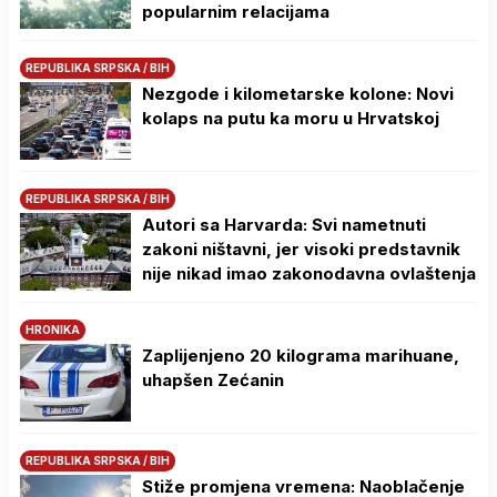
popularnim relacijama
REPUBLIKA SRPSKA / BIH
Nezgode i kilometarske kolone: Novi
kolaps na putu ka moru u Hrvatskoj
REPUBLIKA SRPSKA / BIH
Autori sa Harvarda: Svi nametnuti
zakoni ništavni, jer visoki predstavnik
nije nikad imao zakonodavna ovlaštenja
HRONIKA
Zaplijenjeno 20 kilograma marihuane,
uhapšen Zećanin
REPUBLIKA SRPSKA / BIH
Stiže promjena vremena: Naoblačenje