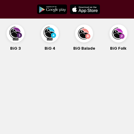
Skip
to
content
BiG 3
BiG 4
BiG Balade
BiG Folk