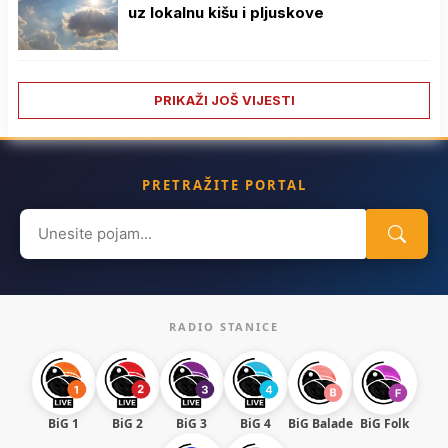
uz lokalnu kišu i pljuskove
PRIKAŽI JOŠ VIJESTI
PRETRAŽITE PORTAL
Search
for:
RADIO STANICE
BiG 1
BiG 2
BiG 3
BiG 4
BiG Balade
BiG Folk