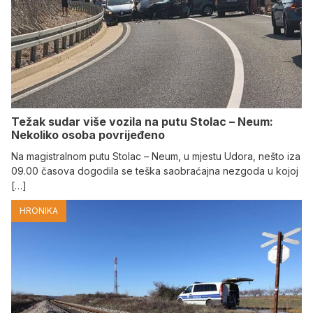
Težak sudar više vozila na putu Stolac – Neum:
Nekoliko osoba povrijeđeno
Na magistralnom putu Stolac – Neum, u mjestu Udora, nešto iza
09.00 časova dogodila se teška saobraćajna nezgoda u kojoj
[…]
HRONIKA