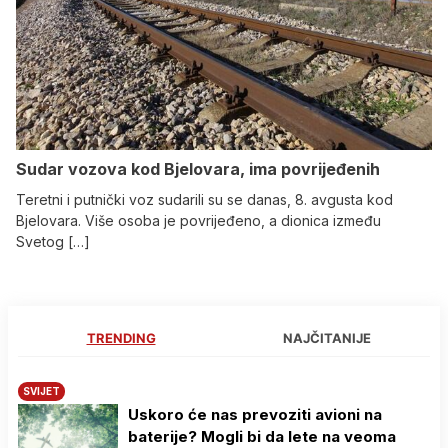
Sudar vozova kod Bjelovara, ima povrijeđenih
Teretni i putnički voz sudarili su se danas, 8. avgusta kod
Bjelovara. Više osoba je povrijeđeno, a dionica između
Svetog […]
TRENDING
NAJČITANIJE
SVIJET
Uskoro će nas prevoziti avioni na
baterije? Mogli bi da lete na veoma