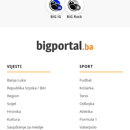
BiG iG
BiG Rock
VIJESTI
SPORT
Banja Luka
Fudbal
Republika Srpska / BiH
Košarka
Region
Tenis
Svijet
Odbojka
Hronika
Atletika
Kultura
Formula 1
Saopštenje za medije
Vaterpolo