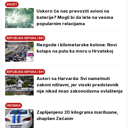
SVIJET
Uskoro će nas prevoziti avioni na
baterije? Mogli bi da lete na veoma
popularnim relacijama
REPUBLIKA SRPSKA / BIH
Nezgode i kilometarske kolone: Novi
kolaps na putu ka moru u Hrvatskoj
REPUBLIKA SRPSKA / BIH
Autori sa Harvarda: Svi nametnuti
zakoni ništavni, jer visoki predstavnik
nije nikad imao zakonodavna ovlaštenja
HRONIKA
Zaplijenjeno 20 kilograma marihuane,
uhapšen Zećanin