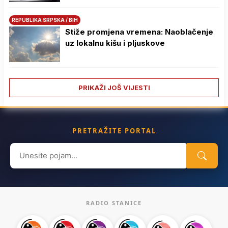
REPUBLIKA SRPSKA / BIH
Stiže promjena vremena: Naoblačenje
uz lokalnu kišu i pljuskove
PRIKAŽI JOŠ VIJESTI
PRETRAŽITE PORTAL
Search
for:
RADIO STANICE