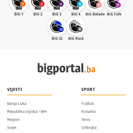
BiG 1
BiG 2
BiG 3
BiG 4
BiG Balade
BiG Folk
BiG iG
BiG Rock
VIJESTI
SPORT
Banja Luka
Fudbal
Republika Srpska / BiH
Košarka
Region
Tenis
Svijet
Odbojka