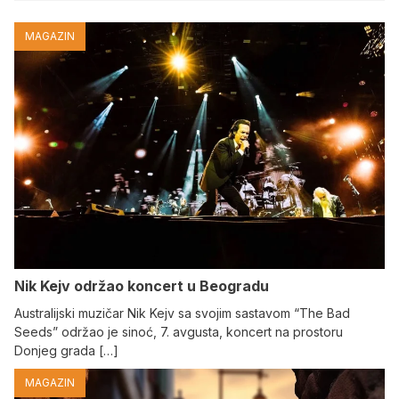
MAGAZIN
Nik Kejv održao koncert u Beogradu
Australijski muzičar Nik Kejv sa svojim sastavom “The Bad
Seeds” održao je sinoć, 7. avgusta, koncert na prostoru
Donjeg grada […]
MAGAZIN