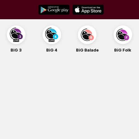
Skip
to
content
BiG 4
BiG Balade
BiG Folk
BiG iG