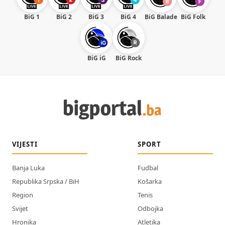
BiG 1
BiG 2
BiG 3
BiG 4
BiG Balade
BiG Folk
BiG iG
BiG Rock
VIJESTI
SPORT
Banja Luka
Fudbal
Republika Srpska / BiH
Košarka
Region
Tenis
Svijet
Odbojka
Hronika
Atletika