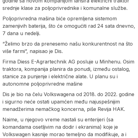
godine sa novom kompanijom lansira električni traktor
srednje klase za poljoprivrednike i komunalne službe.
Poljoprivredna mašina biće opremljena sistemom
zamenjivih baterija, što će omogućiti rad 24 sata dnevno,
7 dana u nedelji.
“Želimo brzo da prenesemo našu konkurentnost na što
više farmi”, napisao je Dis.
Firma Diess E-Agrartechnik AG posluje u Minhenu. Osim
traktora, kompanija planira da ponudi, između ostalog,
stanice za punjenje i električne alate. U planu su i
autonomne poljoprivredne mašine
Dis je bio na čelu Volkswagena od 2018. do 2022. godine
i sigurno neće ostati upamćen među najuspešnijim
menadžerima nemačkog koncerna, piše Revija HAK.
Naime, u njegovo vreme nastali su enterijeri (sa
komandama osetljivim na dodir i ekranima) koje je
Volkswagen kasnije morao temeljno da modifikuje, a i