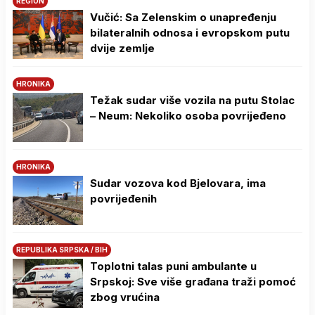
REGION
Vučić: Sa Zelenskim o unapređenju
bilateralnih odnosa i evropskom putu
dvije zemlje
HRONIKA
Težak sudar više vozila na putu Stolac
– Neum: Nekoliko osoba povrijeđeno
HRONIKA
Sudar vozova kod Bjelovara, ima
povrijeđenih
REPUBLIKA SRPSKA / BIH
Toplotni talas puni ambulante u
Srpskoj: Sve više građana traži pomoć
zbog vrućina