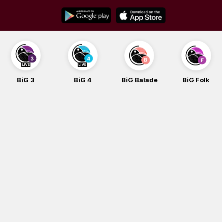
Skip
to
content
BiG 3
BiG 4
BiG Balade
BiG Folk