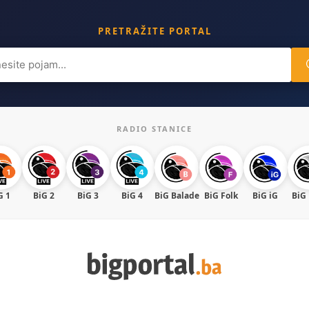
PRETRAŽITE PORTAL
ch
RADIO STANICE
G 1
BiG 2
BiG 3
BiG 4
BiG Balade
BiG Folk
BiG iG
BiG