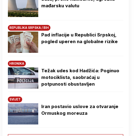
mađarsku valutu
REPUBLIKA SRPSKA / BIH
Pad inflacije u Republici Srpskoj,
pogled uperen na globalne rizike
HRONIKA
Težak udes kod Hadžića: Poginuo
motociklista, saobraćaj u
potpunosti obustavljen
SVIJET
Iran postavio uslove za otvaranje
Ormuskog moreuza