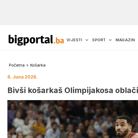
VIJESTI
SPORT
MAGAZIN
Početna
»
Košarka
6. Juna 2026.
Bivši košarkaš Olimpijakosa oblači