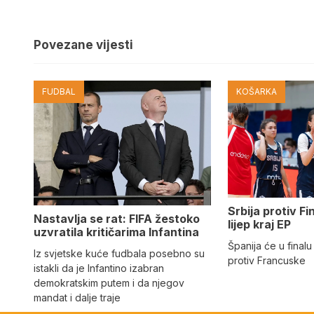
Povezane vijesti
FUDBAL
KOŠARKA
Srbija protiv Fi
Nastavlja se rat: FIFA žestoko
lijep kraj EP
uzvratila kritičarima Infantina
Španija će u finalu
Iz svjetske kuće fudbala posebno su
protiv Francuske
istakli da je Infantino izabran
demokratskim putem i da njegov
mandat i dalje traje