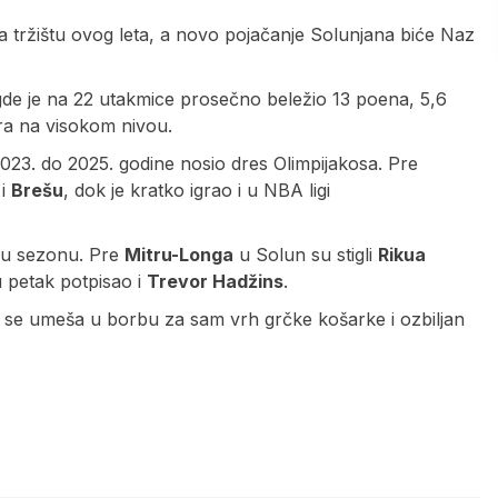
a tržištu ovog leta, a novo pojačanje Solunjana biće Naz
gde je na 22 utakmice prosečno beležio 13 poena, 5,6
igra na visokom nivou.
23. do 2025. godine nosio dres Olimpijakosa. Pre
i
Brešu
, dok je kratko igrao i u NBA ligi
dnu sezonu. Pre
Mitru-Longa
u Solun su stigli
Rikua
u petak potpisao i
Trevor Hadžins
.
 se umeša u borbu za sam vrh grčke košarke i ozbiljan