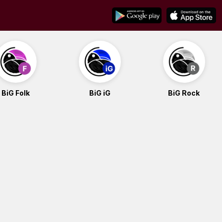
BiG Folk
BiG iG
BiG Rock