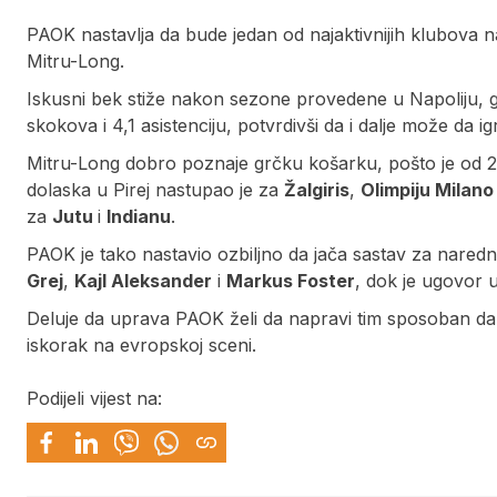
PAOK nastavlja da bude jedan od najaktivnijih klubova n
Mitru-Long.
Iskusni bek stiže nakon sezone provedene u Napoliju, 
skokova i 4,1 asistenciju, potvrdivši da i dalje može da 
Mitru-Long dobro poznaje grčku košarku, pošto je od 20
dolaska u Pirej nastupao je za
Žalgiris
,
Olimpiju Milano
za
Jutu
i
Indianu
.
PAOK je tako nastavio ozbiljno da jača sastav za nare
Grej
,
Kajl Aleksander
i
Markus Foster
, dok je ugovor 
Deluje da uprava PAOK želi da napravi tim sposoban da
iskorak na evropskoj sceni.
Podijeli vijest na: