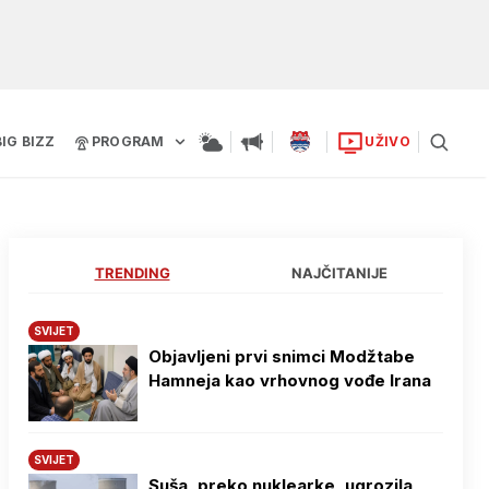
BIG BIZZ
PROGRAM
UŽIVO
TRENDING
NAJČITANIJE
SVIJET
Objavljeni prvi snimci Modžtabe
Hamneja kao vrhovnog vođe Irana
SVIJET
Suša, preko nuklearke, ugrozila