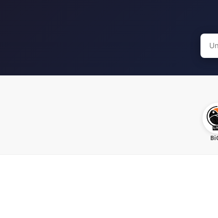
Sear
for:
Bi