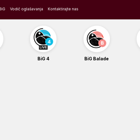
BiG
Vodič oglašavanja
Kontaktirajte nas
BiG 4
BiG Balade