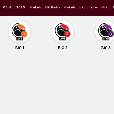
Skip
09. Aug 2026.
Marketing BIG Radio
Marketing BiGportal.ba
Mi smo 
to
content
BiG 1
BiG 2
BiG 3