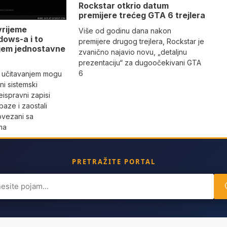
Rockstar otkrio datum
premijere trećeg GTA 6 trejlera
vrijeme
Više od godinu dana nakon
dows-a i to
premijere drugog trejlera, Rockstar je
jem jednostavne
zvanično najavio novu, „detaljnu
prezentaciju“ za dugoočekivani GTA
6
 učitavanjem mogu
i sistemski
eispravni zapisi
aze i zaostali
povezani sa
ma
PRETRAŽITE PORTAL
ch