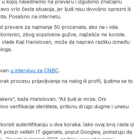
cije u kojoj nasednemo na prevaru i izgubimo značajnu
vrlo česta situacija, jer ljudi nisu dovoljno oprezni ili
nta. Posebno na internetu.
 od prevare za najmanje 50 procenata, ako ne i više.
 korisnici, zbog sopstvene gužve, najčešće ne koriste.
e vlade Kajl Hanslovan, može da napravi razliku između
loga.
lovan
u intervjuu za CNBC
.
k procesu prijavljivanja na nalog ili profil, ljudima se to
hakere”, kaže Hanslovan. “Ali ljudi je mrze. Oni
o verifikacije identiteta, pritisnu drugo dugme i unesu
oristi autentifikaciju u dva koraka. Iako ovaj broj raste iz
 A potezi velikih IT giganata, poput Googlea, pokazuju da