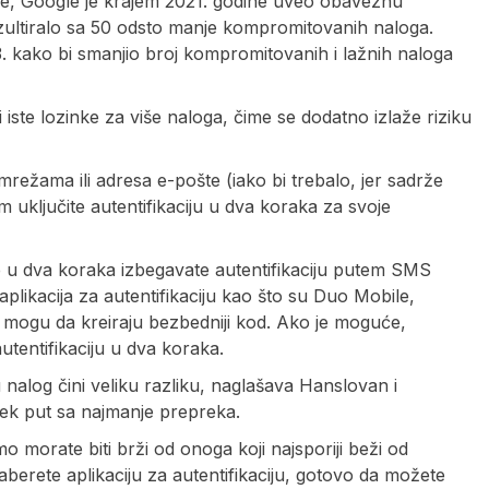
me, Google je krajem 2021. godine uveo obaveznu
rezultiralo sa 50 odsto manje kompromitovanih naloga.
3. kako bi smanjio broj kompromitovanih i lažnih naloga
iste lozinke za više naloga, čime se dodatno izlaže riziku
režama ili adresa e-pošte (iako bi trebalo, jer sadrže
m uključite autentifikaciju u dva koraka za svoje
ije u dva koraka izbegavate autentifikaciju putem SMS
aplikacija za autentifikaciju kao što su Duo Mobile,
je mogu da kreiraju bezbedniji kod. Ako je moguće,
autentifikaciju u dva koraka.
nalog čini veliku razliku, naglašava Hanslovan i
uvek put sa najmanje prepreka.
 morate biti brži od onoga koji najsporiji beži od
aberete aplikaciju za autentifikaciju, gotovo da možete