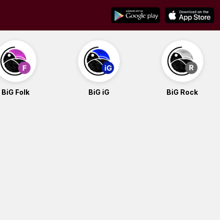
BiG Folk
BiG iG
BiG Rock