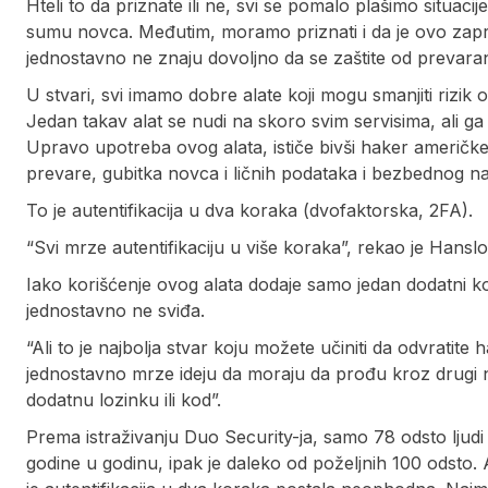
Hteli to da priznate ili ne, svi se pomalo plašimo situa
sumu novca. Međutim, moramo priznati i da je ovo zapravo 
jednostavno ne znaju dovoljno da se zaštite od prevara
U stvari, svi imamo dobre alate koji mogu smanjiti rizik
Jedan takav alat se nudi na skoro svim servisima, ali ga
Upravo upotreba ovog alata, ističe bivši haker američk
prevare, gubitka novca i ličnih podataka i bezbednog na
To je autentifikacija u dva koraka (dvofaktorska, 2FA).
“Svi mrze autentifikaciju u više koraka”, rekao je Hans
Iako korišćenje ovog alata dodaje samo jedan dodatni kora
jednostavno ne sviđa.
“Ali to je najbolja stvar koju možete učiniti da odvratite 
jednostavno mrze ideju da moraju da prođu kroz drugi niv
dodatnu lozinku ili kod”.
Prema istraživanju Duo Security-ja, samo 78 odsto ljudi k
godine u godinu, ipak je daleko od poželjnih 100 odsto.