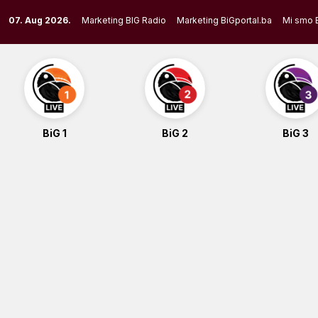
Skip
07. Aug 2026.
Marketing BIG Radio
Marketing BiGportal.ba
Mi smo 
to
content
BiG 1
BiG 2
BiG 3