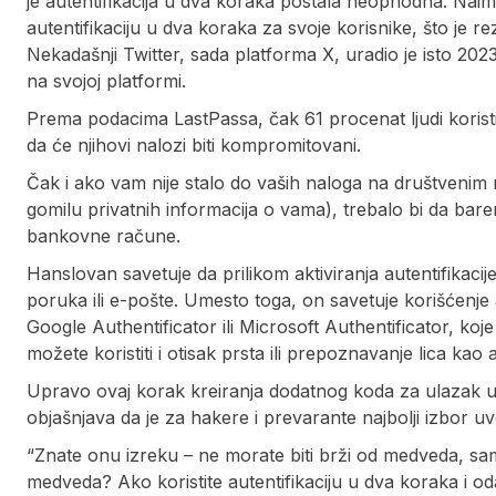
je autentifikacija u dva koraka postala neophodna. Nai
autentifikaciju u dva koraka za svoje korisnike, što je 
Nekadašnji Twitter, sada platforma X, uradio je isto 202
na svojoj platformi.
Prema podacima LastPassa, čak 61 procenat ljudi koristi 
da će njihovi nalozi biti kompromitovani.
Čak i ako vam nije stalo do vaših naloga na društvenim m
gomilu privatnih informacija o vama), trebalo bi da bare
bankovne račune.
Hanslovan savetuje da prilikom aktiviranja autentifikac
poruka ili e-pošte. Umesto toga, on savetuje korišćenje 
Google Authentificator ili Microsoft Authentificator, ko
možete koristiti i otisak prsta ili prepoznavanje lica kao 
Upravo ovaj korak kreiranja dodatnog koda za ulazak u 
objašnjava da je za hakere i prevarante najbolji izbor 
“Znate onu izreku – ne morate biti brži od medveda, samo
medveda? Ako koristite autentifikaciju u dva koraka i od