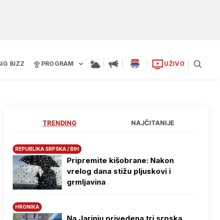
BIG BIZZ
PROGRAM
UŽIVO
TRENDING
NAJČITANIJE
REPUBLIKA SRPSKA / BIH
Pripremite kišobrane: Nakon
vrelog dana stižu pljuskovi i
grmljavina
HRONIKA
Na Јarinju privedena tri srpska