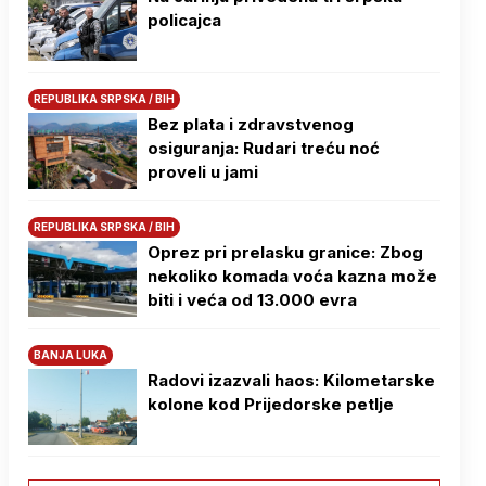
policajca
REPUBLIKA SRPSKA / BIH
Bez plata i zdravstvenog
osiguranja: Rudari treću noć
proveli u jami
REPUBLIKA SRPSKA / BIH
Oprez pri prelasku granice: Zbog
nekoliko komada voća kazna može
biti i veća od 13.000 evra
BANJA LUKA
Radovi izazvali haos: Kilometarske
kolone kod Prijedorske petlje