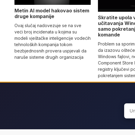
Metin AI model hakovao sistem
druge kompanije
Skratite upola 
učitavanja Win
Ovaj slučaj nadovezuje se na sve
samo pokretan
veći broj incidenata u kojima su
komande
modeli vještačke inteligencije vodećih
Problem sa sporim
tehnoloških kompanija tokom
da izazovu oštećen
bezbjednosnih provera uspjevali da
Windows fajlovi, n
naruše sisteme drugih organizacija
Component Store b
registry ključevi 
pokretanjem siste
Sear
for: