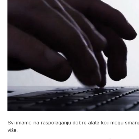
Svi imamo na raspolaganju dobre alate koji mogu smanjit
više.