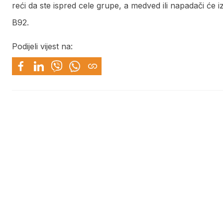
reći da ste ispred cele grupe, a medved ili napadači će iz
B92.
Podijeli vijest na: