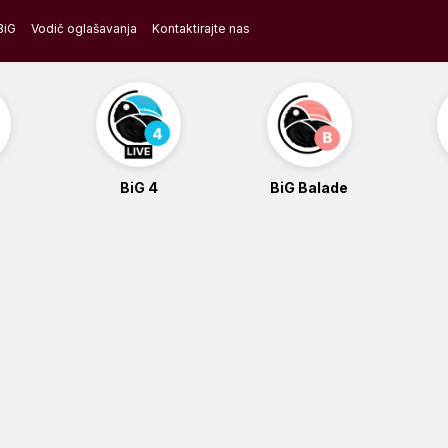
BiG
Vodič oglašavanja
Kontaktirajte nas
BiG 4
BiG Balade