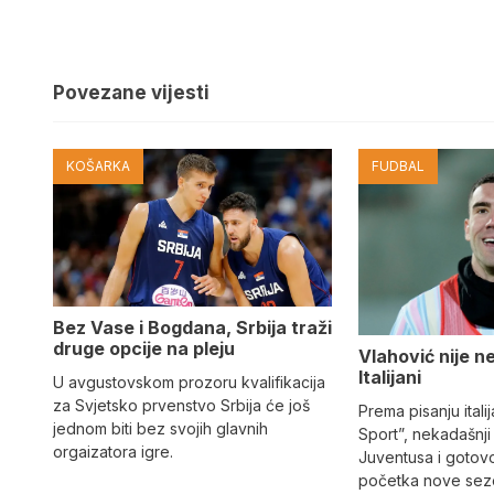
Povezane vijesti
KOŠARKA
FUDBAL
Bez Vase i Bogdana, Srbija traži
druge opcije na pleju
Vlahović nije n
Italijani
U avgustovskom prozoru kvalifikacija
za Svjetsko prvenstvo Srbija će još
Prema pisanju ital
jednom biti bez svojih glavnih
Sport”, nekadašnj
orgaizatora igre.
Juventusa i gotovo 
početka nove sezo