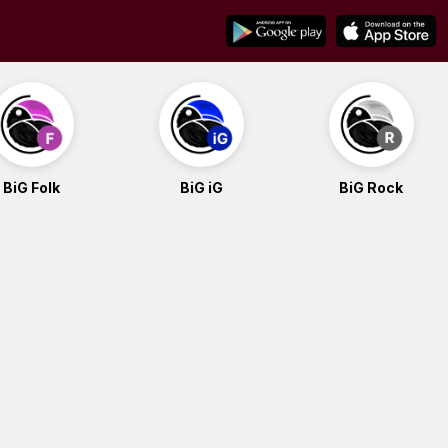
BiG Folk
BiG iG
BiG Rock