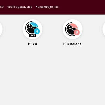
BiG
Vodič oglašavanja
Kontaktirajte nas
BiG 4
BiG Balade