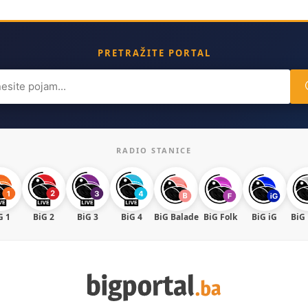
PRETRAŽITE PORTAL
ch
RADIO STANICE
G 1
BiG 2
BiG 3
BiG 4
BiG Balade
BiG Folk
BiG iG
BiG