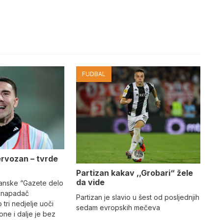
FUDBAL
ervozan – tvrde
Partizan kakav ,,Grobari“ žele
da vide
ijanske “Gazete delo
i napadač
Partizan je slavio u šest od posljednjih
tri nedjelje uoči
sedam evropskih mečeva
ne i dalje je bez