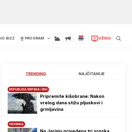
BIG BIZZ
PROGRAM
UŽIVO
TRENDING
NAJČITANIJE
REPUBLIKA SRPSKA / BIH
Pripremite kišobrane: Nakon
vrelog dana stižu pljuskovi i
grmljavina
HRONIKA
Na Јarinju privedena tri srpska