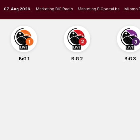
Skip
07. Aug 2026.
Marketing BIG Radio
Marketing BiGportal.ba
Mi smo 
to
content
BiG 1
BiG 2
BiG 3