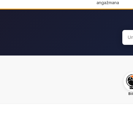
angažmana
Sear
for:
Bi