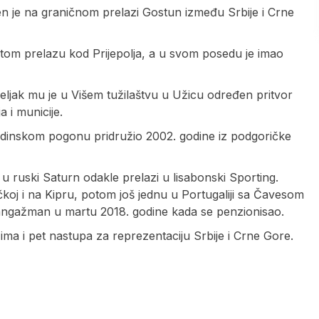
 je na graničnom prelazi Gostun između Srbije i Crne
 tom prelazu kod Prijepolja, a u svom posedu je imao
eljak mu je u Višem tužilaštvu u Užicu određen pritvor
 i municije.
ladinskom pogonu pridružio 2002. godine iz podgoričke
 ruski Saturn odakle prelazi u lisabonski Sporting.
čkoj i na Kipru, potom još jednu u Portugaliji sa Čavesom
 angažman u martu 2018. godine kada se penzionisao.
ma i pet nastupa za reprezentaciju Srbije i Crne Gore.