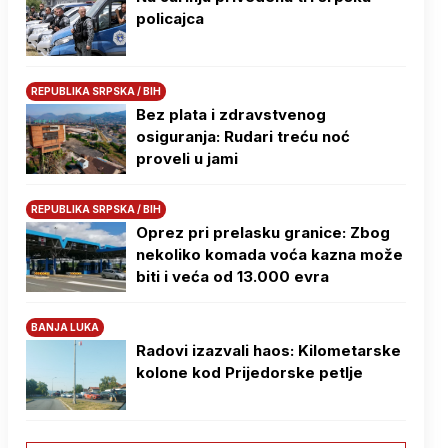
policajca
REPUBLIKA SRPSKA / BIH
Bez plata i zdravstvenog
osiguranja: Rudari treću noć
proveli u jami
REPUBLIKA SRPSKA / BIH
Oprez pri prelasku granice: Zbog
nekoliko komada voća kazna može
biti i veća od 13.000 evra
BANJA LUKA
Radovi izazvali haos: Kilometarske
kolone kod Prijedorske petlje