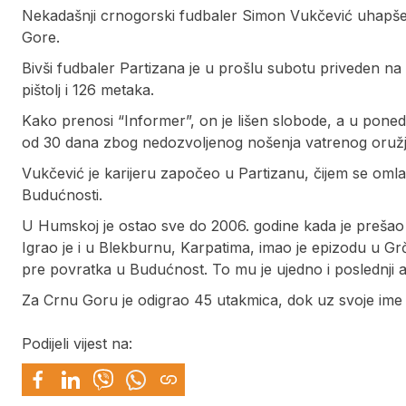
Nekadašnji crnogorski fudbaler Simon Vukčević uhapšen
Gore.
Bivši fudbaler Partizana je u prošlu subotu priveden na
pištolj i 126 metaka.
Kako prenosi “Informer”, on je lišen slobode, a u poned
od 30 dana zbog nedozvoljenog nošenja vatrenog oružja
Vukčević je karijeru započeo u Partizanu, čijem se om
Budućnosti.
U Humskoj je ostao sve do 2006. godine kada je prešao u
Igrao je i u Blekburnu, Karpatima, imao je epizodu u Gr
pre povratka u Budućnost. To mu je ujedno i poslednji
Za Crnu Goru je odigrao 45 utakmica, dok uz svoje ime i
Podijeli vijest na: